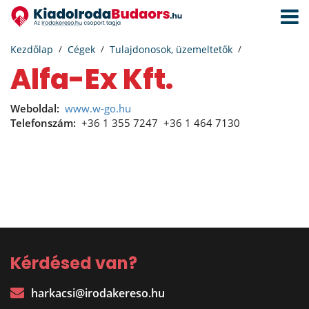
Navigá
aktivál
Kezdőlap
Cégek
Tulajdonosok, üzemeltetők
Alfa-Ex Kft.
Weboldal:
www.w-go.hu
Telefonszám:
+36 1 355 7247
+36 1 464 7130
Kérdésed van?
harkacsi@irodakereso.hu