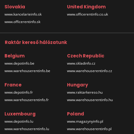
Slovakia
United Kingdom
www.kancelarieinfo.sk
www.officerentinfo.co.uk
www.officerentinfo.sk
Raktár kereső hálózatunk
Belgium
Czech Republic
www.depotinfo.be
www.skladinfo.cz
www.warehouserentinfo.be
www.warehouserentinfo.cz
France
Hungary
www.depotinfo.fr
www.raktarkereso.hu
www.warehouserentinfo.fr
www.warehouserentinfo.hu
Luxembourg
Poland
www.depotinfo.lu
www.magazynyinfo.pl
www.warehouserentinfo.lu
www.warehouserentinfo.pl