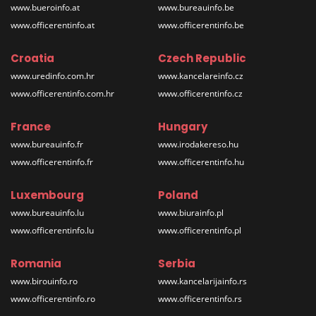
www.bueroinfo.at
www.bureauinfo.be
www.officerentinfo.at
www.officerentinfo.be
Croatia
Czech Republic
www.uredinfo.com.hr
www.kancelareinfo.cz
www.officerentinfo.com.hr
www.officerentinfo.cz
France
Hungary
www.bureauinfo.fr
www.irodakereso.hu
www.officerentinfo.fr
www.officerentinfo.hu
Luxembourg
Poland
www.bureauinfo.lu
www.biurainfo.pl
www.officerentinfo.lu
www.officerentinfo.pl
Romania
Serbia
www.birouinfo.ro
www.kancelarijainfo.rs
www.officerentinfo.ro
www.officerentinfo.rs