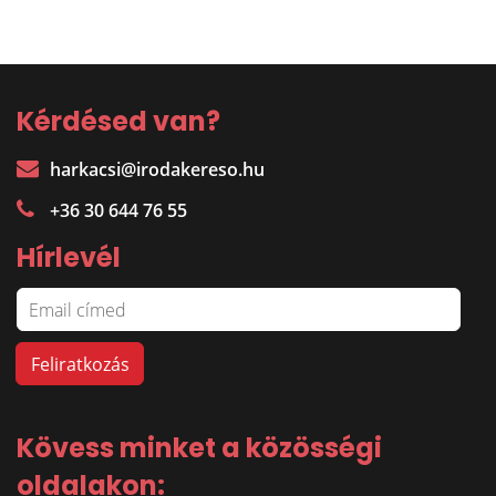
Kérdésed van?
harkacsi@irodakereso.hu
+36 30 644 76 55
Hírlevél
Kövess minket a közösségi
oldalakon: