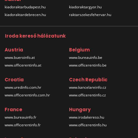
kiadoraktarbudapest.hu
kiadoraktargyor.hu
kiadoraktardebrecen.hu
raktarszekesfehervar.hu
Iroda kereső hálózatunk
Austria
Belgium
www.bueroinfo.at
www.bureauinfo.be
www.officerentinfo.at
www.officerentinfo.be
Croatia
Czech Republic
www.uredinfo.com.hr
www.kancelareinfo.cz
www.officerentinfo.com.hr
www.officerentinfo.cz
France
Hungary
www.bureauinfo.fr
www.irodakereso.hu
www.officerentinfo.fr
www.officerentinfo.hu