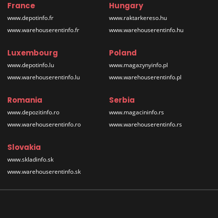
France
Hungary
www.depotinfo.fr
www.raktarkereso.hu
www.warehouserentinfo.fr
www.warehouserentinfo.hu
Luxembourg
Poland
www.depotinfo.lu
www.magazynyinfo.pl
www.warehouserentinfo.lu
www.warehouserentinfo.pl
Romania
Serbia
www.depozitinfo.ro
www.magacininfo.rs
www.warehouserentinfo.ro
www.warehouserentinfo.rs
Slovakia
www.skladinfo.sk
www.warehouserentinfo.sk