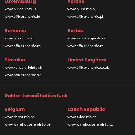
Luxembourg
Poland
www.bureauinfo.lu
www.biurainfo.pl
www.officerentinfo.lu
www.officerentinfo.pl
Romania
Serbia
www.birouinfo.ro
www.kancelarijainfo.rs
www.officerentinfo.ro
www.officerentinfo.rs
Slovakia
United Kingdom
www.kancelarieinfo.sk
www.officerentinfo.co.uk
www.officerentinfo.sk
Raktár kereső hálózatunk
Belgium
Czech Republic
www.depotinfo.be
www.skladinfo.cz
www.warehouserentinfo.be
www.warehouserentinfo.cz