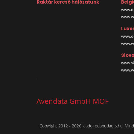
Raktár kereső hálózatunk
Belg
www.de
www.wa
Luxe
www.de
www.wa
Slova
www.sk
www.wa
Avendata GmbH MOF
Copyright 2012 - 2026 kiadoirodabudaors.hu. Minde