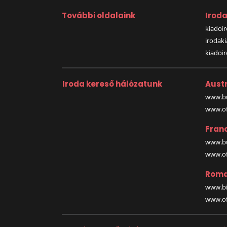
További oldalaink
Irod
kiadoir
irodak
kiadoi
Iroda kereső hálózatunk
Austr
www.bu
www.off
Fran
www.bu
www.off
Roma
www.bi
www.off