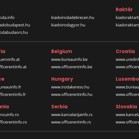
a
Raktár
oda.info
kiadoirodadebrecen.hu
kiadoraktar
iadobudapest.hu
kiadoirodagyor.hu
kiadoraktar
rodabudaors.hu
ia
Belgium
Croatia
eroinfo.at
www.bureauinfo.be
www.uredinf
icerentinfo.at
www.officerentinfo.be
www.officer
ce
Hungary
Luxembo
reauinfo.fr
www.irodakereso.hu
www.bureaui
icerentinfo.fr
www.officerentinfo.hu
www.officere
nia
Serbia
Slovakia
rouinfo.ro
www.kancelarijainfo.rs
www.kancela
icerentinfo.ro
www.officerentinfo.rs
www.officere