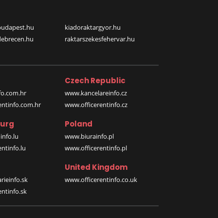
budapest.hu
kiadoraktargyor.hu
debrecen.hu
raktarszekesfehervar.hu
Czech Republic
o.com.hr
www.kancelareinfo.cz
entinfo.com.hr
www.officerentinfo.cz
urg
Poland
nfo.lu
www.biurainfo.pl
ntinfo.lu
www.officerentinfo.pl
United Kingdom
rieinfo.sk
www.officerentinfo.co.uk
ntinfo.sk