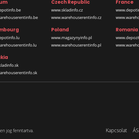
ium
Czech Republic
France
potinfo.be
www.skladinfo.cz
www.depotin
rehouserentinfo.be
www.warehouserentinfo.cz
www.warehou
mbourg
Poland
Romania
potinfo.lu
www.magazynyinfo.pl
www.depozit
rehouserentinfo.lu
www.warehouserentinfo.pl
www.warehou
kia
ladinfo.sk
rehouserentinfo.sk
Kapcsolat
ÁS
n jog fenntartva.