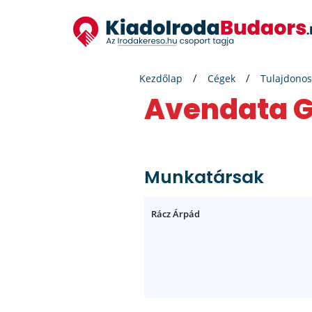
Kezdőlap
Cégek
Tulajdonos
Avendata
Munkatársak
Rácz Árpád