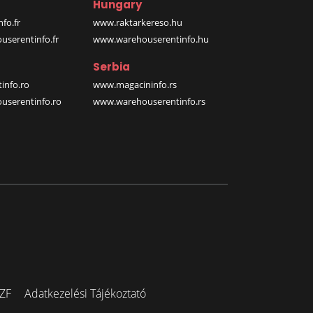
Hungary
fo.fr
www.raktarkereso.hu
serentinfo.fr
www.warehouserentinfo.hu
Serbia
info.ro
www.magacininfo.rs
serentinfo.ro
www.warehouserentinfo.rs
ZF
Adatkezelési Tájékoztató