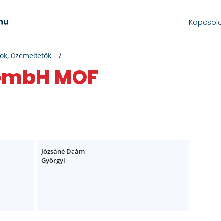
Kapcsol
ok, üzemeltetők
 GmbH MOF
Józsáné Daám
Györgyi