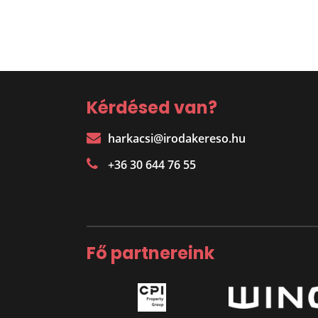
Kérdésed van?
harkacsi@irodakereso.hu
+36 30 644 76 55
Fő partnereink