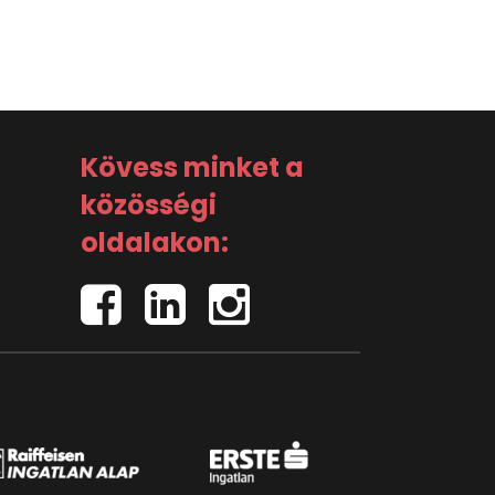
Kövess minket a
közösségi
oldalakon: