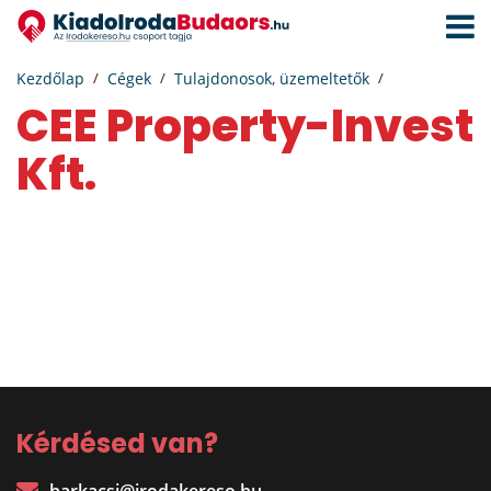
Navigá
aktivál
Kezdőlap
Cégek
Tulajdonosok, üzemeltetők
CEE Property-Invest
Kft.
Kérdésed van?