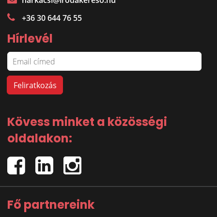
harkacsi@irodakereso.hu
+36 30 644 76 55
Hírlevél
Kövess minket a közösségi
oldalakon:
Fő partnereink