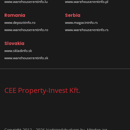
www.warehouserentinfo.lu
www.warehouserentinfo.pl
Romania
Serbia
www.depozitinfo.ro
www.magacininfo.rs
www.warehouserentinfo.ro
www.warehouserentinfo.rs
Slovakia
www.skladinfo.sk
www.warehouserentinfo.sk
CEE Property-Invest Kft.
Copyright 2012 - 2026 kiadoirodabudaors.hu. Minden jog