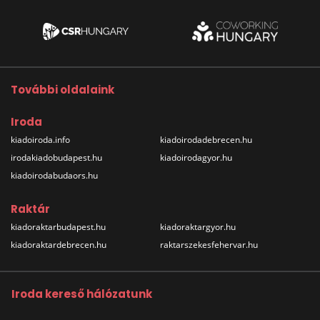
További oldalaink
Iroda
kiadoiroda.info
kiadoirodadebrecen.hu
irodakiadobudapest.hu
kiadoirodagyor.hu
kiadoirodabudaors.hu
Raktár
kiadoraktarbudapest.hu
kiadoraktargyor.hu
kiadoraktardebrecen.hu
raktarszekesfehervar.hu
Iroda kereső hálózatunk