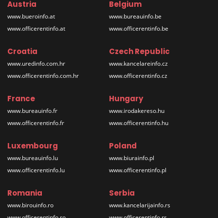
Austria
Belgium
www.bueroinfo.at
www.bureauinfo.be
www.officerentinfo.at
www.officerentinfo.be
Croatia
Czech Republic
www.uredinfo.com.hr
www.kancelareinfo.cz
www.officerentinfo.com.hr
www.officerentinfo.cz
France
Hungary
www.bureauinfo.fr
www.irodakereso.hu
www.officerentinfo.fr
www.officerentinfo.hu
Luxembourg
Poland
www.bureauinfo.lu
www.biurainfo.pl
www.officerentinfo.lu
www.officerentinfo.pl
Romania
Serbia
www.birouinfo.ro
www.kancelarijainfo.rs
www.officerentinfo.ro
www.officerentinfo.rs