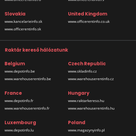
Slovakia
United Kingdom
www.kancelarieinfo.sk
www.officerentinfo.co.uk
www.officerentinfo.sk
Raktár kereső hálózatunk
Belgium
Czech Republic
www.depotinfo.be
www.skladinfo.cz
www.warehouserentinfo.be
www.warehouserentinfo.cz
France
Hungary
www.depotinfo.fr
www.raktarkereso.hu
www.warehouserentinfo.fr
www.warehouserentinfo.hu
Luxembourg
Poland
www.depotinfo.lu
www.magazynyinfo.pl