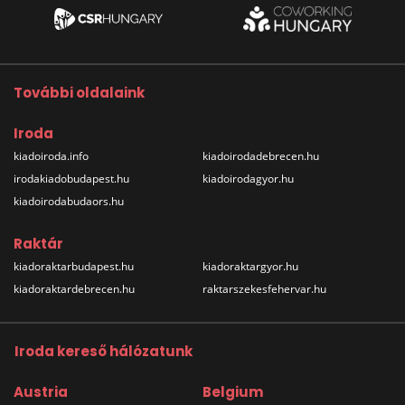
További oldalaink
Iroda
kiadoiroda.info
kiadoirodadebrecen.hu
irodakiadobudapest.hu
kiadoirodagyor.hu
kiadoirodabudaors.hu
Raktár
kiadoraktarbudapest.hu
kiadoraktargyor.hu
kiadoraktardebrecen.hu
raktarszekesfehervar.hu
Iroda kereső hálózatunk
Austria
Belgium