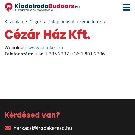
Navigá
aktivál
Kezdőlap
Cégek
Tulajdonosok, üzemeltetők
Cézár Ház Kft.
Weboldal:
www.autoker.hu
Telefonszám:
+36 1 236 2237
+36 1 801 2236
Kérdésed van?
harkacsi@irodakereso.hu