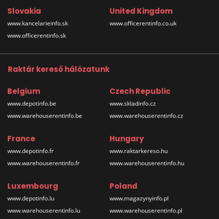
Slovakia
United Kingdom
www.kancelarieinfo.sk
www.officerentinfo.co.uk
www.officerentinfo.sk
Raktár kereső hálózatunk
Belgium
Czech Republic
www.depotinfo.be
www.skladinfo.cz
www.warehouserentinfo.be
www.warehouserentinfo.cz
France
Hungary
www.depotinfo.fr
www.raktarkereso.hu
www.warehouserentinfo.fr
www.warehouserentinfo.hu
Luxembourg
Poland
www.depotinfo.lu
www.magazynyinfo.pl
www.warehouserentinfo.lu
www.warehouserentinfo.pl