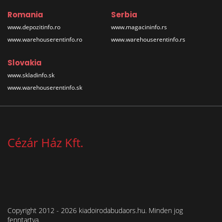
Romania
Serbia
www.depozitinfo.ro
www.magacininfo.rs
www.warehouserentinfo.ro
www.warehouserentinfo.rs
Slovakia
www.skladinfo.sk
www.warehouserentinfo.sk
Cézár Ház Kft.
Copyright 2012 - 2026 kiadoirodabudaors.hu. Minden jog
fenntartva.