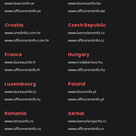
www.bueroinfo.at
www.bureauinfo.be
www.officerentinfo.at
www.officerentinfo.be
Croatia
Czech Republic
www.uredinfo.com.hr
www.kancelareinfo.cz
www.officerentinfo.com.hr
www.officerentinfo.cz
France
Hungary
www.bureauinfo.fr
www.irodakereso.hu
www.officerentinfo.fr
www.officerentinfo.hu
Luxembourg
Poland
www.bureauinfo.lu
www.biurainfo.pl
www.officerentinfo.lu
www.officerentinfo.pl
Romania
Serbia
www.birouinfo.ro
www.kancelarijainfo.rs
www.officerentinfo.ro
www.officerentinfo.rs