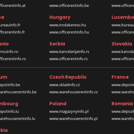
icerentinfo.at
www.officerentinfo.be
www.officer
ce
Hungary
Luxembo
reauinfo.fr
www.irodakereso.hu
www.bureaui
icerentinfo.fr
www.officerentinfo.hu
www.officere
nia
Serbia
Slovakia
rouinfo.ro
www.kancelarijainfo.rs
www.kancela
icerentinfo.ro
www.officerentinfo.rs
www.officere
ium
Czech Republic
France
potinfo.be
www.skladinfo.cz
www.depotin
rehouserentinfo.be
www.warehouserentinfo.cz
www.warehou
mbourg
Poland
Romania
potinfo.lu
www.magazynyinfo.pl
www.depozit
rehouserentinfo.lu
www.warehouserentinfo.pl
www.warehou
kia