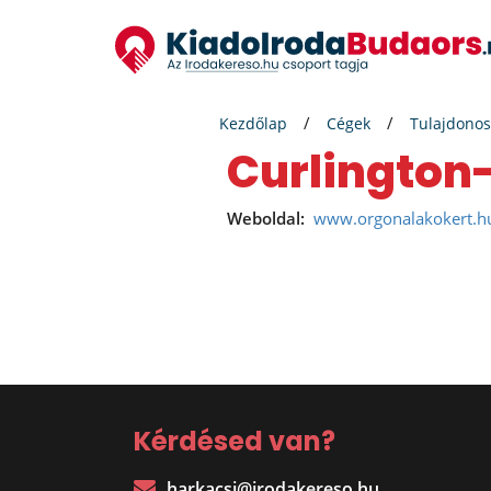
Kezdőlap
Cégek
Tulajdonos
Curlington
Weboldal:
www.orgonalakokert.h
Kérdésed van?
harkacsi@irodakereso.hu