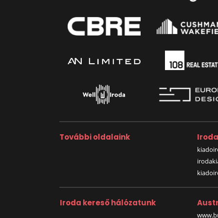
További oldalaink
Irod
kiadoir
irodak
kiadoi
Iroda kereső hálózatunk
Austr
www.bu