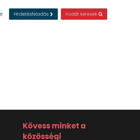
at
Hirdetésfeladás
Irodát keresek
Kövess minket a
közösségi