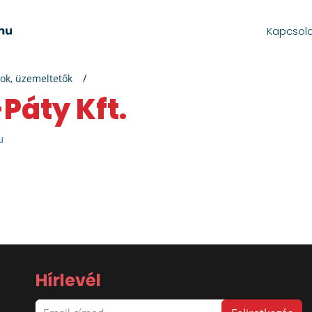
Kapcsol
ok, üzemeltetők
-Páty Kft.
u
Hírlevél