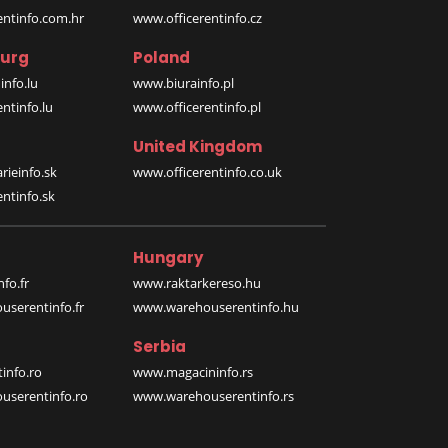
entinfo.com.hr
www.officerentinfo.cz
urg
Poland
nfo.lu
www.biurainfo.pl
ntinfo.lu
www.officerentinfo.pl
United Kingdom
rieinfo.sk
www.officerentinfo.co.uk
ntinfo.sk
Hungary
fo.fr
www.raktarkereso.hu
serentinfo.fr
www.warehouserentinfo.hu
Serbia
info.ro
www.magacininfo.rs
serentinfo.ro
www.warehouserentinfo.rs