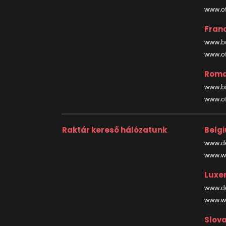
www.off
Fran
www.bu
www.off
Roma
www.bi
www.off
Raktár kereső hálózatunk
Belg
www.de
www.wa
Luxe
www.de
www.wa
Slova