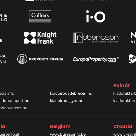
a
Raktár
oda.info
kiadoirodadebrecen.hu
kiadoraktar
iadobudapest.hu
kiadoirodagyor.hu
kiadoraktar
rodabudaors.hu
ia
Belgium
Croatia
eroinfo.at
www.bureauinfo.be
www.uredinf