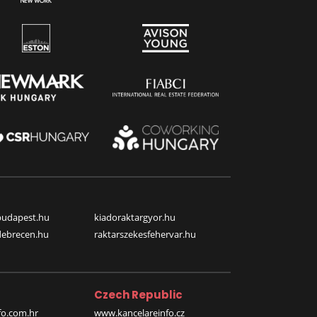
budapest.hu
kiadoraktargyor.hu
debrecen.hu
raktarszekesfehervar.hu
Czech Republic
o.com.hr
www.kancelareinfo.cz