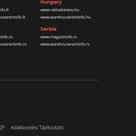
Hungary
fo.fr
www.raktarkereso.hu
serentinfo.fr
www.warehouserentinfo.hu
Serbia
info.ro
www.magacininfo.rs
serentinfo.ro
www.warehouserentinfo.rs
ZF
Adatkezelési Tájékoztató