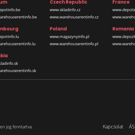
ium
Czech Republic
France
potinfo.be
www.skladinfo.cz
www.depotin
rehouserentinfo.be
www.warehouserentinfo.cz
www.warehou
mbourg
Poland
Romania
potinfo.lu
www.magazynyinfo.pl
www.depozit
rehouserentinfo.lu
www.warehouserentinfo.pl
www.warehou
kia
ladinfo.sk
rehouserentinfo.sk
Kapcsolat
ÁS
n jog fenntartva.