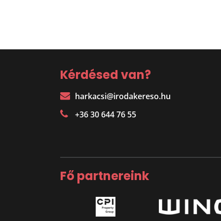
Kérdésed van?
harkacsi@irodakereso.hu
+36 30 644 76 55
Fő partnereink