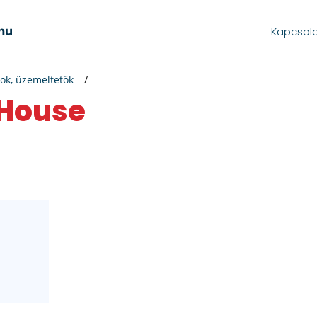
Kapcsol
ok, üzemeltetők
 House