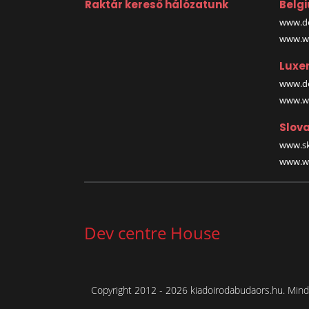
Raktár kereső hálózatunk
Belg
www.de
www.wa
Luxe
www.de
www.wa
Slova
www.sk
www.wa
Dev centre House
Copyright 2012 - 2026 kiadoirodabudaors.hu. Minde