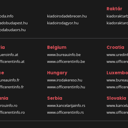
a
Raktár
oda.info
kiadoirodadebrecen.hu
kiadoraktar
iadobudapest.hu
kiadoirodagyor.hu
kiadoraktar
rodabudaors.hu
ia
Belgium
Croatia
eroinfo.at
www.bureauinfo.be
www.uredinf
icerentinfo.at
www.officerentinfo.be
www.officer
ce
Hungary
Luxembo
reauinfo.fr
www.irodakereso.hu
www.bureaui
icerentinfo.fr
www.officerentinfo.hu
www.officere
nia
Serbia
Slovakia
rouinfo.ro
www.kancelarijainfo.rs
www.kancela
icerentinfo.ro
www.officerentinfo.rs
www.officere