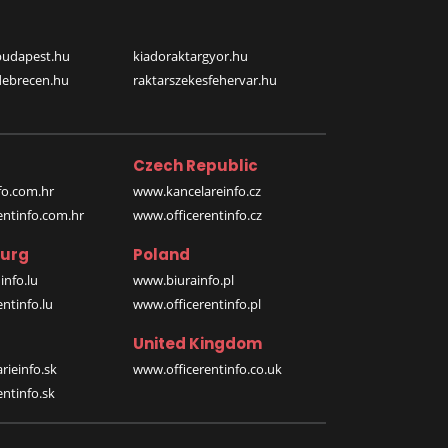
budapest.hu
kiadoraktargyor.hu
debrecen.hu
raktarszekesfehervar.hu
Czech Republic
o.com.hr
www.kancelareinfo.cz
entinfo.com.hr
www.officerentinfo.cz
urg
Poland
nfo.lu
www.biurainfo.pl
ntinfo.lu
www.officerentinfo.pl
United Kingdom
rieinfo.sk
www.officerentinfo.co.uk
ntinfo.sk