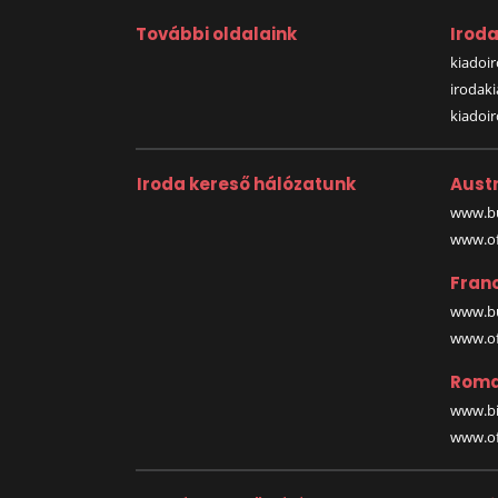
További oldalaink
Irod
kiadoir
irodak
kiadoi
Iroda kereső hálózatunk
Austr
www.bu
www.off
Fran
www.bu
www.off
Roma
www.bi
www.off