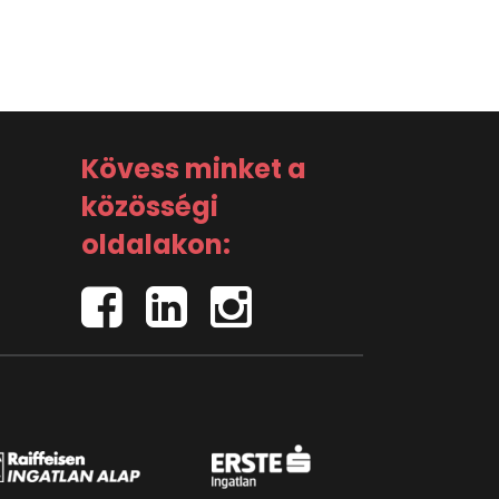
Kövess minket a
közösségi
oldalakon: