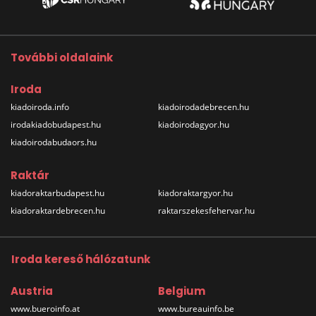
További oldalaink
Iroda
kiadoiroda.info
kiadoirodadebrecen.hu
irodakiadobudapest.hu
kiadoirodagyor.hu
kiadoirodabudaors.hu
Raktár
kiadoraktarbudapest.hu
kiadoraktargyor.hu
kiadoraktardebrecen.hu
raktarszekesfehervar.hu
Iroda kereső hálózatunk
Austria
Belgium
www.bueroinfo.at
www.bureauinfo.be