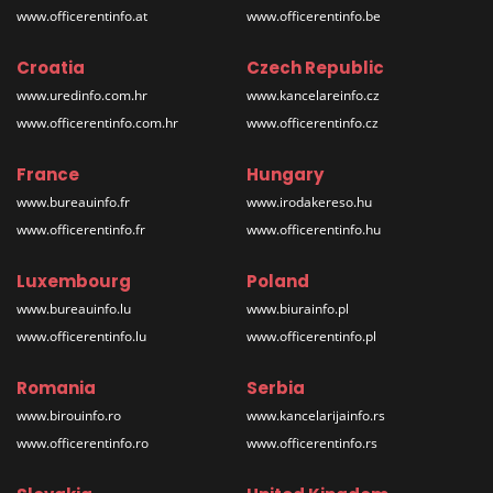
www.officerentinfo.at
www.officerentinfo.be
Croatia
Czech Republic
www.uredinfo.com.hr
www.kancelareinfo.cz
www.officerentinfo.com.hr
www.officerentinfo.cz
France
Hungary
www.bureauinfo.fr
www.irodakereso.hu
www.officerentinfo.fr
www.officerentinfo.hu
Luxembourg
Poland
www.bureauinfo.lu
www.biurainfo.pl
www.officerentinfo.lu
www.officerentinfo.pl
Romania
Serbia
www.birouinfo.ro
www.kancelarijainfo.rs
www.officerentinfo.ro
www.officerentinfo.rs