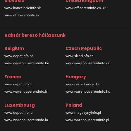
Slovakia
United Kingdom
www.kancelarieinfo.sk
www.officerentinfo.co.uk
www.officerentinfo.sk
Raktár kereső hálózatunk
Belgium
Czech Republic
www.depotinfo.be
www.skladinfo.cz
www.warehouserentinfo.be
www.warehouserentinfo.cz
France
Hungary
www.depotinfo.fr
www.raktarkereso.hu
www.warehouserentinfo.fr
www.warehouserentinfo.hu
Luxembourg
Poland
www.depotinfo.lu
www.magazynyinfo.pl
www.warehouserentinfo.lu
www.warehouserentinfo.pl