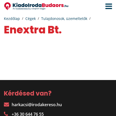
Navigá
aktivál
Kezdőlap
Cégek
Tulajdonosok, üzemeltetők
Enextra Bt.
Kérdésed van?
harkacsi@irodakereso.hu
+36 30 644 76 55