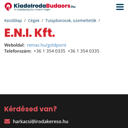
Navigá
aktivál
Kezdőlap
Cégek
Tulajdonosok, üzemeltetők
E.N.I. Kft.
Weboldal:
remax.hu/goldpoint
Telefonszám:
+36 1 354 0335
+36 1 354 0335
Kérdésed van?
harkacsi@irodakereso.hu