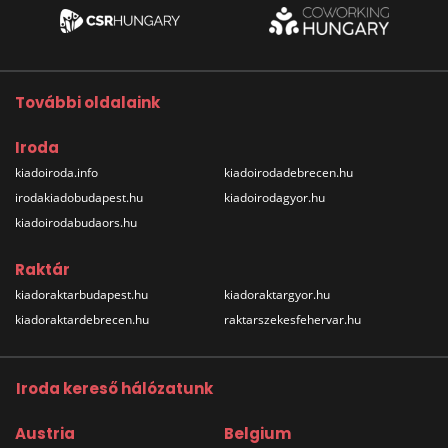
További oldalaink
Iroda
kiadoiroda.info
kiadoirodadebrecen.hu
irodakiadobudapest.hu
kiadoirodagyor.hu
kiadoirodabudaors.hu
Raktár
kiadoraktarbudapest.hu
kiadoraktargyor.hu
kiadoraktardebrecen.hu
raktarszekesfehervar.hu
Iroda kereső hálózatunk
Austria
Belgium