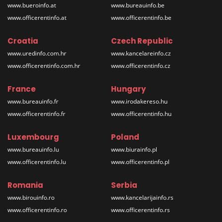
www.bueroinfo.at
www.bureauinfo.be
www.officerentinfo.at
www.officerentinfo.be
Croatia
Czech Republic
www.uredinfo.com.hr
www.kancelareinfo.cz
www.officerentinfo.com.hr
www.officerentinfo.cz
France
Hungary
www.bureauinfo.fr
www.irodakereso.hu
www.officerentinfo.fr
www.officerentinfo.hu
Luxembourg
Poland
www.bureauinfo.lu
www.biurainfo.pl
www.officerentinfo.lu
www.officerentinfo.pl
Romania
Serbia
www.birouinfo.ro
www.kancelarijainfo.rs
www.officerentinfo.ro
www.officerentinfo.rs