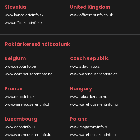
Slovakia
United Kingdom
www.kancelarieinfo.sk
www.officerentinfo.co.uk
www.officerentinfo.sk
Raktár kereső hálózatunk
Belgium
Czech Republic
www.depotinfo.be
www.skladinfo.cz
www.warehouserentinfo.be
www.warehouserentinfo.cz
France
Hungary
www.depotinfo.fr
www.raktarkereso.hu
www.warehouserentinfo.fr
www.warehouserentinfo.hu
Luxembourg
Poland
www.depotinfo.lu
www.magazynyinfo.pl
www.warehouserentinfo.lu
www.warehouserentinfo.pl