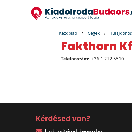
Kezdőlap
Cégek
Tulajdonos
Fakthorn Kf
Telefonszám:
+36 1 212 5510
Kérdésed van?
harkacsi@irodakereso.hu