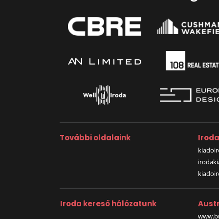
További oldalaink
Irod
kiadoir
irodak
kiadoi
Iroda kereső hálózatunk
Austr
www.bu