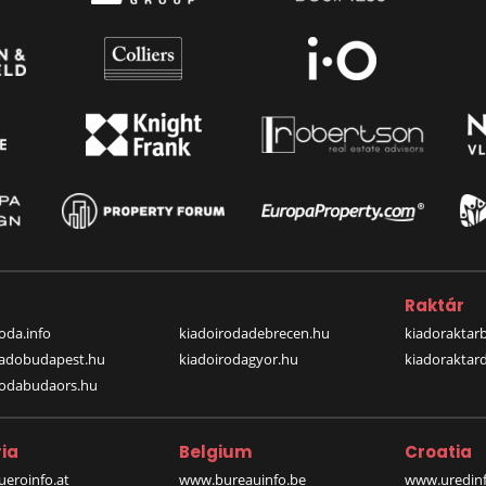
a
Raktár
oda.info
kiadoirodadebrecen.hu
kiadoraktar
iadobudapest.hu
kiadoirodagyor.hu
kiadoraktar
rodabudaors.hu
ia
Belgium
Croatia
eroinfo.at
www.bureauinfo.be
www.uredinf