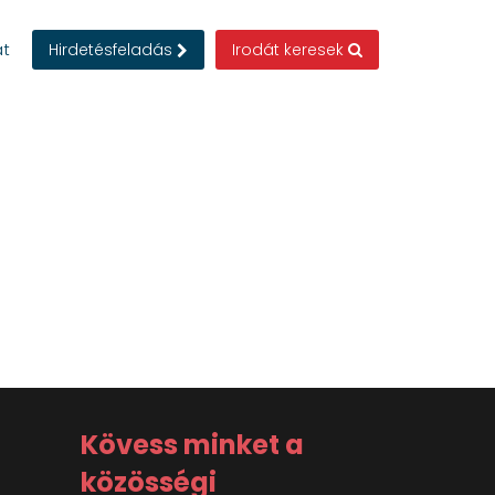
at
Hirdetésfeladás
Irodát keresek
Kövess minket a
közösségi