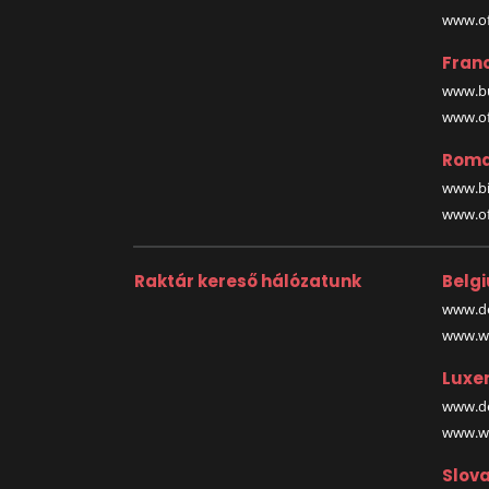
www.off
Fran
www.bu
www.off
Roma
www.bi
www.off
Raktár kereső hálózatunk
Belg
www.de
www.wa
Luxe
www.de
www.wa
Slova