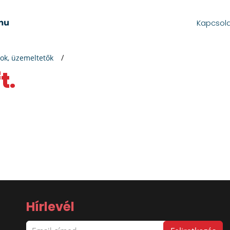
Kapcsol
ok, üzemeltetők
t.
Hírlevél