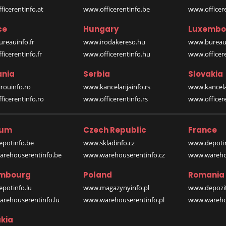
icerentinfo.at
www.officerentinfo.be
www.officer
ce
Hungary
Luxembo
reauinfo.fr
www.irodakereso.hu
www.bureaui
icerentinfo.fr
www.officerentinfo.hu
www.officere
nia
Serbia
Slovakia
rouinfo.ro
www.kancelarijainfo.rs
www.kancela
icerentinfo.ro
www.officerentinfo.rs
www.officere
ium
Czech Republic
France
potinfo.be
www.skladinfo.cz
www.depotin
rehouserentinfo.be
www.warehouserentinfo.cz
www.warehou
mbourg
Poland
Romania
potinfo.lu
www.magazynyinfo.pl
www.depozit
rehouserentinfo.lu
www.warehouserentinfo.pl
www.warehou
kia