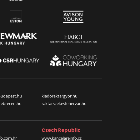
budapest.hu
kiadoraktargyor.hu
debrecen.hu
raktarszekesfehervar.hu
Czech Republic
o.com.hr
www.kancelareinfo.cz