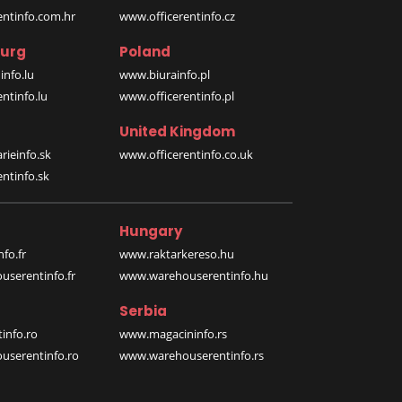
entinfo.com.hr
www.officerentinfo.cz
urg
Poland
nfo.lu
www.biurainfo.pl
ntinfo.lu
www.officerentinfo.pl
United Kingdom
rieinfo.sk
www.officerentinfo.co.uk
ntinfo.sk
Hungary
fo.fr
www.raktarkereso.hu
serentinfo.fr
www.warehouserentinfo.hu
Serbia
info.ro
www.magacininfo.rs
serentinfo.ro
www.warehouserentinfo.rs