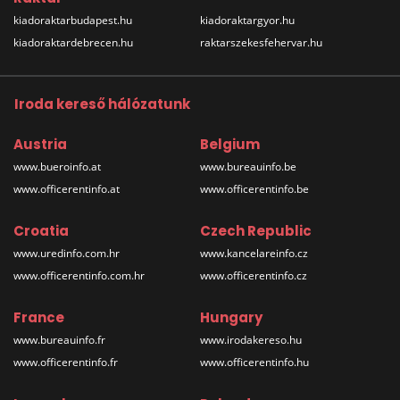
kiadoraktarbudapest.hu
kiadoraktargyor.hu
kiadoraktardebrecen.hu
raktarszekesfehervar.hu
Iroda kereső hálózatunk
Austria
Belgium
www.bueroinfo.at
www.bureauinfo.be
www.officerentinfo.at
www.officerentinfo.be
Croatia
Czech Republic
www.uredinfo.com.hr
www.kancelareinfo.cz
www.officerentinfo.com.hr
www.officerentinfo.cz
France
Hungary
www.bureauinfo.fr
www.irodakereso.hu
www.officerentinfo.fr
www.officerentinfo.hu