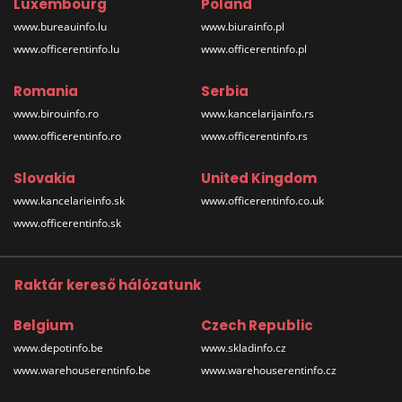
Luxembourg
Poland
www.bureauinfo.lu
www.biurainfo.pl
www.officerentinfo.lu
www.officerentinfo.pl
Romania
Serbia
www.birouinfo.ro
www.kancelarijainfo.rs
www.officerentinfo.ro
www.officerentinfo.rs
Slovakia
United Kingdom
www.kancelarieinfo.sk
www.officerentinfo.co.uk
www.officerentinfo.sk
Raktár kereső hálózatunk
Belgium
Czech Republic
www.depotinfo.be
www.skladinfo.cz
www.warehouserentinfo.be
www.warehouserentinfo.cz