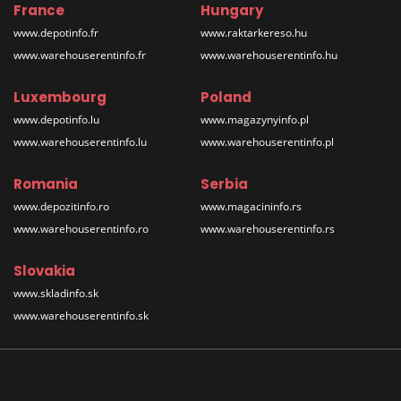
France
Hungary
www.depotinfo.fr
www.raktarkereso.hu
www.warehouserentinfo.fr
www.warehouserentinfo.hu
Luxembourg
Poland
www.depotinfo.lu
www.magazynyinfo.pl
www.warehouserentinfo.lu
www.warehouserentinfo.pl
Romania
Serbia
www.depozitinfo.ro
www.magacininfo.rs
www.warehouserentinfo.ro
www.warehouserentinfo.rs
Slovakia
www.skladinfo.sk
www.warehouserentinfo.sk