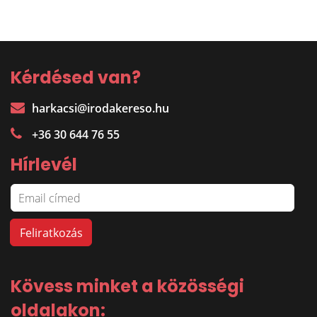
Kérdésed van?
harkacsi@irodakereso.hu
+36 30 644 76 55
Hírlevél
Kövess minket a közösségi
oldalakon: