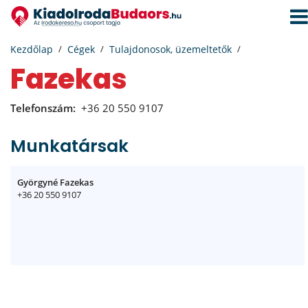
Navi
aktiv
Kezdőlap
Cégek
Tulajdonosok, üzemeltetők
Fazekas
Telefonszám:
+36 20 550 9107
Munkatársak
Györgyné Fazekas
+36 20 550 9107