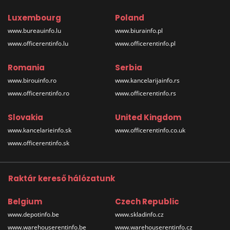
Luxembourg
Poland
www.bureauinfo.lu
www.biurainfo.pl
www.officerentinfo.lu
www.officerentinfo.pl
Romania
Serbia
www.birouinfo.ro
www.kancelarijainfo.rs
www.officerentinfo.ro
www.officerentinfo.rs
Slovakia
United Kingdom
www.kancelarieinfo.sk
www.officerentinfo.co.uk
www.officerentinfo.sk
Raktár kereső hálózatunk
Belgium
Czech Republic
www.depotinfo.be
www.skladinfo.cz
www.warehouserentinfo.be
www.warehouserentinfo.cz