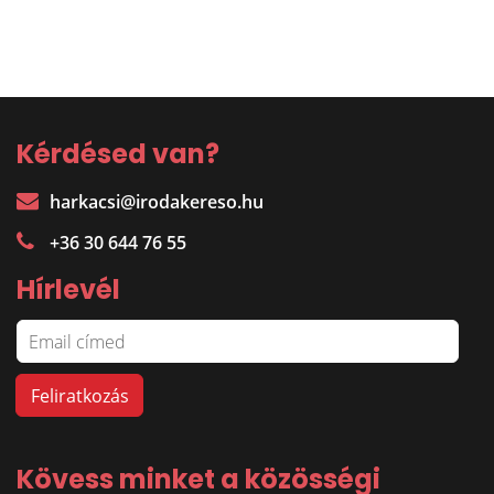
Kérdésed van?
harkacsi@irodakereso.hu
+36 30 644 76 55
Hírlevél
Kövess minket a közösségi