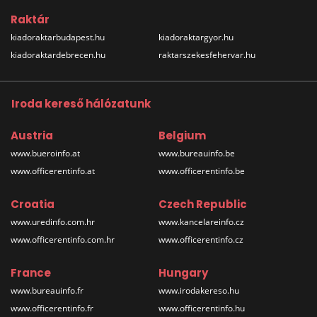
Raktár
kiadoraktarbudapest.hu
kiadoraktargyor.hu
kiadoraktardebrecen.hu
raktarszekesfehervar.hu
Iroda kereső hálózatunk
Austria
Belgium
www.bueroinfo.at
www.bureauinfo.be
www.officerentinfo.at
www.officerentinfo.be
Croatia
Czech Republic
www.uredinfo.com.hr
www.kancelareinfo.cz
www.officerentinfo.com.hr
www.officerentinfo.cz
France
Hungary
www.bureauinfo.fr
www.irodakereso.hu
www.officerentinfo.fr
www.officerentinfo.hu