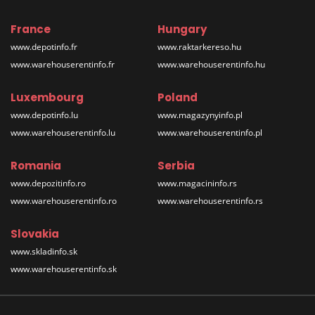
France
Hungary
www.depotinfo.fr
www.raktarkereso.hu
www.warehouserentinfo.fr
www.warehouserentinfo.hu
Luxembourg
Poland
www.depotinfo.lu
www.magazynyinfo.pl
www.warehouserentinfo.lu
www.warehouserentinfo.pl
Romania
Serbia
www.depozitinfo.ro
www.magacininfo.rs
www.warehouserentinfo.ro
www.warehouserentinfo.rs
Slovakia
www.skladinfo.sk
www.warehouserentinfo.sk