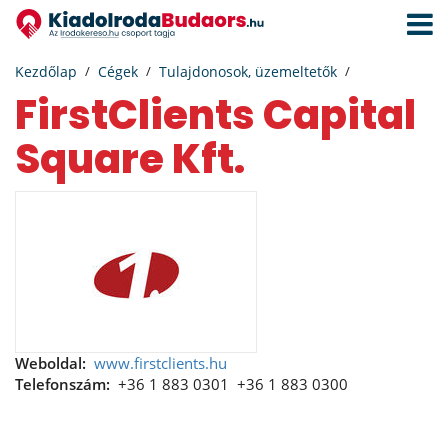
Navigá
aktivál
Kezdőlap
Cégek
Tulajdonosok, üzemeltetők
FirstClients Capital
Square Kft.
Weboldal:
www.firstclients.hu
Telefonszám:
+36 1 883 0301
+36 1 883 0300