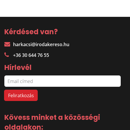
Kérdésed van?
harkacsi@irodakereso.hu
+36 30 644 76 55
Hírlevél
Kövess minket a közösségi
oldalakon: