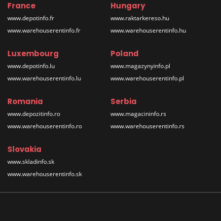
France
Hungary
www.depotinfo.fr
www.raktarkereso.hu
www.warehouserentinfo.fr
www.warehouserentinfo.hu
Luxembourg
Poland
www.depotinfo.lu
www.magazynyinfo.pl
www.warehouserentinfo.lu
www.warehouserentinfo.pl
Romania
Serbia
www.depozitinfo.ro
www.magacininfo.rs
www.warehouserentinfo.ro
www.warehouserentinfo.rs
Slovakia
www.skladinfo.sk
www.warehouserentinfo.sk