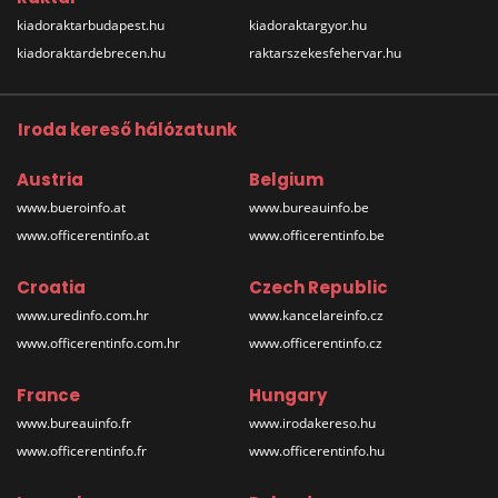
kiadoraktarbudapest.hu
kiadoraktargyor.hu
kiadoraktardebrecen.hu
raktarszekesfehervar.hu
Iroda kereső hálózatunk
Austria
Belgium
www.bueroinfo.at
www.bureauinfo.be
www.officerentinfo.at
www.officerentinfo.be
Croatia
Czech Republic
www.uredinfo.com.hr
www.kancelareinfo.cz
www.officerentinfo.com.hr
www.officerentinfo.cz
France
Hungary
www.bureauinfo.fr
www.irodakereso.hu
www.officerentinfo.fr
www.officerentinfo.hu