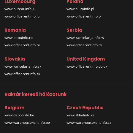
Luxembourg
Poland
www.bureauinfo.lu
www.biurainfo.pl
www.officerentinfo.lu
www.officerentinfo.pl
Romania
Serbia
www.birouinfo.ro
www.kancelarijainfo.rs
www.officerentinfo.ro
www.officerentinfo.rs
Slovakia
United Kingdom
www.kancelarieinfo.sk
www.officerentinfo.co.uk
www.officerentinfo.sk
Raktár kereső hálózatunk
Belgium
Czech Republic
www.depotinfo.be
www.skladinfo.cz
www.warehouserentinfo.be
www.warehouserentinfo.cz