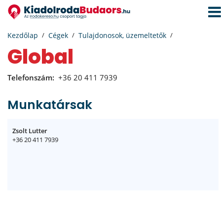
Navi
aktiv
Kezdőlap
Cégek
Tulajdonosok, üzemeltetők
Global
Telefonszám:
+36 20 411 7939
Munkatársak
Zsolt Lutter
+36 20 411 7939