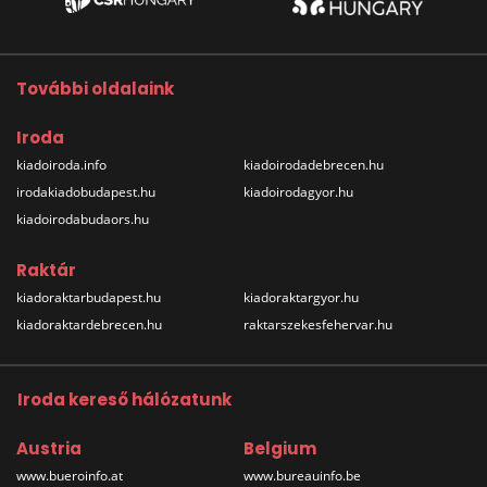
További oldalaink
Iroda
kiadoiroda.info
kiadoirodadebrecen.hu
irodakiadobudapest.hu
kiadoirodagyor.hu
kiadoirodabudaors.hu
Raktár
kiadoraktarbudapest.hu
kiadoraktargyor.hu
kiadoraktardebrecen.hu
raktarszekesfehervar.hu
Iroda kereső hálózatunk
Austria
Belgium
www.bueroinfo.at
www.bureauinfo.be