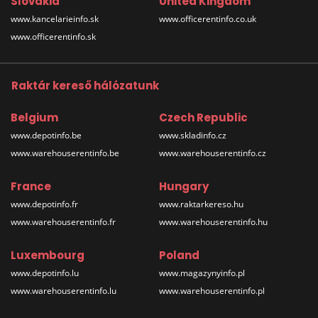
Slovakia
United Kingdom
www.kancelarieinfo.sk
www.officerentinfo.co.uk
www.officerentinfo.sk
Raktár kereső hálózatunk
Belgium
Czech Republic
www.depotinfo.be
www.skladinfo.cz
www.warehouserentinfo.be
www.warehouserentinfo.cz
France
Hungary
www.depotinfo.fr
www.raktarkereso.hu
www.warehouserentinfo.fr
www.warehouserentinfo.hu
Luxembourg
Poland
www.depotinfo.lu
www.magazynyinfo.pl
www.warehouserentinfo.lu
www.warehouserentinfo.pl