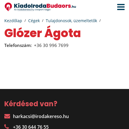
Navigá
aktivál
Kezdőlap
Cégek
Tulajdonosok, üzemeltetők
Glózer Ágota
Telefonszám:
+36 30 996 7699
Kérdésed van?
harkacsi@irodakereso.hu
+36 30 644 76 55