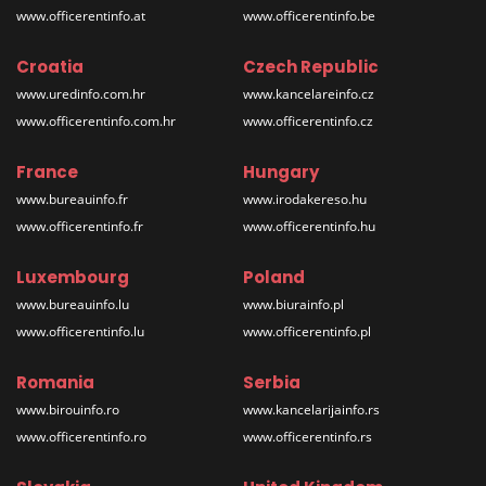
www.officerentinfo.at
www.officerentinfo.be
Croatia
Czech Republic
www.uredinfo.com.hr
www.kancelareinfo.cz
www.officerentinfo.com.hr
www.officerentinfo.cz
France
Hungary
www.bureauinfo.fr
www.irodakereso.hu
www.officerentinfo.fr
www.officerentinfo.hu
Luxembourg
Poland
www.bureauinfo.lu
www.biurainfo.pl
www.officerentinfo.lu
www.officerentinfo.pl
Romania
Serbia
www.birouinfo.ro
www.kancelarijainfo.rs
www.officerentinfo.ro
www.officerentinfo.rs