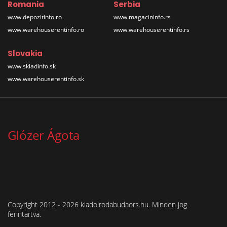
Romania
Serbia
www.depozitinfo.ro
www.magacininfo.rs
www.warehouserentinfo.ro
www.warehouserentinfo.rs
Slovakia
www.skladinfo.sk
www.warehouserentinfo.sk
Glózer Ágota
Copyright 2012 - 2026 kiadoirodabudaors.hu. Minden jog
fenntartva.