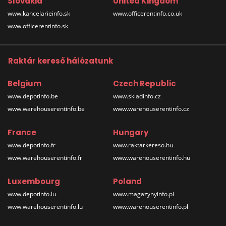
Slovakia
United Kingdom
www.kancelarieinfo.sk
www.officerentinfo.co.uk
www.officerentinfo.sk
Raktár kereső hálózatunk
Belgium
Czech Republic
www.depotinfo.be
www.skladinfo.cz
www.warehouserentinfo.be
www.warehouserentinfo.cz
France
Hungary
www.depotinfo.fr
www.raktarkereso.hu
www.warehouserentinfo.fr
www.warehouserentinfo.hu
Luxembourg
Poland
www.depotinfo.lu
www.magazynyinfo.pl
www.warehouserentinfo.lu
www.warehouserentinfo.pl