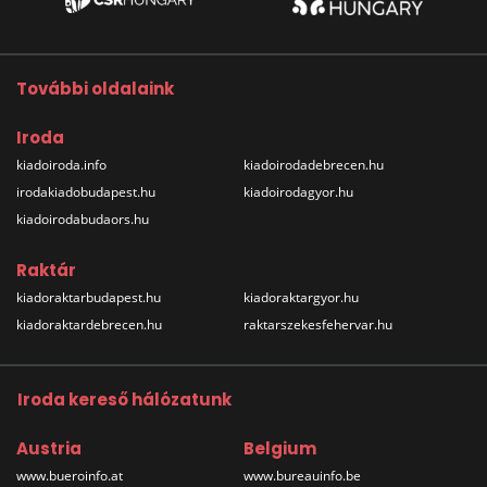
További oldalaink
Iroda
kiadoiroda.info
kiadoirodadebrecen.hu
irodakiadobudapest.hu
kiadoirodagyor.hu
kiadoirodabudaors.hu
Raktár
kiadoraktarbudapest.hu
kiadoraktargyor.hu
kiadoraktardebrecen.hu
raktarszekesfehervar.hu
Iroda kereső hálózatunk
Austria
Belgium
www.bueroinfo.at
www.bureauinfo.be