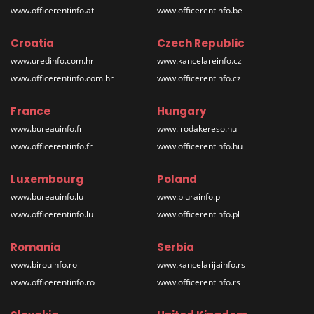
www.officerentinfo.at
www.officerentinfo.be
Croatia
Czech Republic
www.uredinfo.com.hr
www.kancelareinfo.cz
www.officerentinfo.com.hr
www.officerentinfo.cz
France
Hungary
www.bureauinfo.fr
www.irodakereso.hu
www.officerentinfo.fr
www.officerentinfo.hu
Luxembourg
Poland
www.bureauinfo.lu
www.biurainfo.pl
www.officerentinfo.lu
www.officerentinfo.pl
Romania
Serbia
www.birouinfo.ro
www.kancelarijainfo.rs
www.officerentinfo.ro
www.officerentinfo.rs