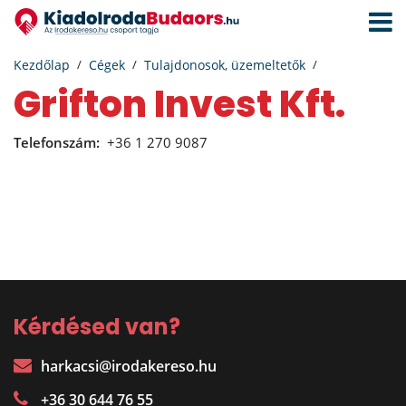
Navigá
aktivál
Kezdőlap
Cégek
Tulajdonosok, üzemeltetők
Grifton Invest Kft.
Telefonszám:
+36 1 270 9087
Kérdésed van?
harkacsi@irodakereso.hu
+36 30 644 76 55