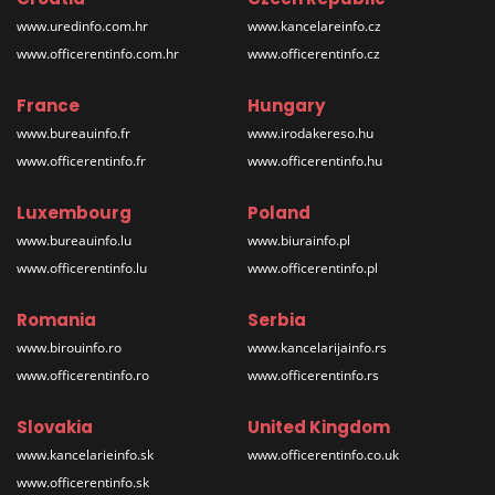
www.uredinfo.com.hr
www.kancelareinfo.cz
www.officerentinfo.com.hr
www.officerentinfo.cz
France
Hungary
www.bureauinfo.fr
www.irodakereso.hu
www.officerentinfo.fr
www.officerentinfo.hu
Luxembourg
Poland
www.bureauinfo.lu
www.biurainfo.pl
www.officerentinfo.lu
www.officerentinfo.pl
Romania
Serbia
www.birouinfo.ro
www.kancelarijainfo.rs
www.officerentinfo.ro
www.officerentinfo.rs
Slovakia
United Kingdom
www.kancelarieinfo.sk
www.officerentinfo.co.uk
www.officerentinfo.sk