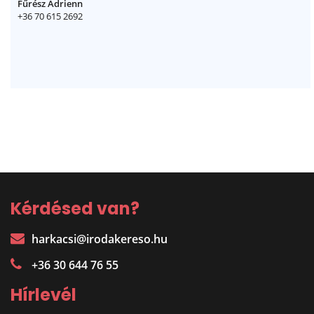
Fűrész Adrienn
+36 70 615 2692
Kérdésed van?
harkacsi@irodakereso.hu
+36 30 644 76 55
Hírlevél