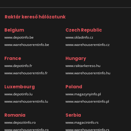
Raktár kereső hálózatunk
Belgium
Czech Republic
www.depotinfo.be
www.skladinfo.cz
www.warehouserentinfo.be
www.warehouserentinfo.cz
France
Hungary
www.depotinfo.fr
www.raktarkereso.hu
www.warehouserentinfo.fr
www.warehouserentinfo.hu
Luxembourg
Poland
www.depotinfo.lu
www.magazynyinfo.pl
www.warehouserentinfo.lu
www.warehouserentinfo.pl
Romania
Serbia
www.depozitinfo.ro
www.magacininfo.rs
www.warehouserentinfo.ro
www.warehouserentinfo.rs