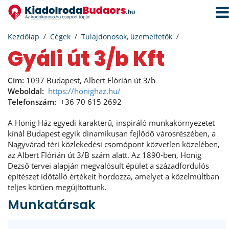
Navi
aktiv
Kezdőlap
Cégek
Tulajdonosok, üzemeltetők
Gyáli út 3/b Kft
Cím:
1097 Budapest, Albert Flórián út 3/b
Weboldal:
https://honighaz.hu/
Telefonszám:
+36 70 615 2692
A Hönig Ház egyedi karakterű, inspiráló munkakörnyezetet
kínál Budapest egyik dinamikusan fejlődő városrészében, a
Nagyvárad téri közlekedési csomópont közvetlen közelében,
az Albert Flórián út 3/B szám alatt. Az 1890-ben, Hönig
Dezső tervei alapján megvalósult épület a századfordulós
építészet időtálló értékeit hordozza, amelyet a közelmúltban
teljes körűen megújítottunk.
Munkatársak