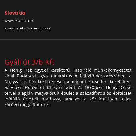
Slovakia
www.skladinfo.sk
www.warehouserentinfo.sk
Gyáli út 3/b Kft
A Hönig Ház egyedi karakterű, inspiráló munkakörnyezetet
kínál Budapest egyik dinamikusan fejlődő városrészében, a
Nagyvárad téri közlekedési csomópont közvetlen közelében,
az Albert Flórián út 3/B szám alatt. Az 1890-ben, Hönig Dezső
tervei alapján megvalósult épület a századfordulós építészet
időtálló értékeit hordozza, amelyet a közelmúltban teljes
körűen megújítottunk.