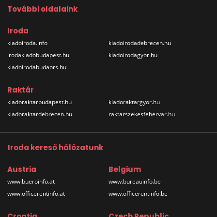
További oldalaink
Iroda
kiadoiroda.info
kiadoirodadebrecen.hu
irodakiadobudapest.hu
kiadoirodagyor.hu
kiadoirodabudaors.hu
Raktár
kiadoraktarbudapest.hu
kiadoraktargyor.hu
kiadoraktardebrecen.hu
raktarszekesfehervar.hu
Iroda kereső hálózatunk
Austria
Belgium
www.bueroinfo.at
www.bureauinfo.be
www.officerentinfo.at
www.officerentinfo.be
Croatia
Czech Republic