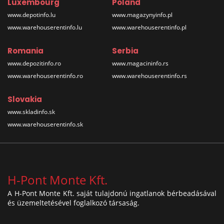
Luxembourg
Poland
www.depotinfo.lu
www.magazynyinfo.pl
www.warehouserentinfo.lu
www.warehouserentinfo.pl
Romania
Serbia
www.depozitinfo.ro
www.magacininfo.rs
www.warehouserentinfo.ro
www.warehouserentinfo.rs
Slovakia
www.skladinfo.sk
www.warehouserentinfo.sk
H-Pont Monte Kft.
A H-Pont Monte Kft. saját tulajdonú ingatlanok bérbeadásával
és üzemeltetésével foglalkozó társaság.