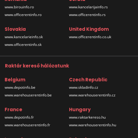
www.birouinfo.ro
www.kancelarijainfo.rs
www.officerentinfo.ro
www.officerentinfo.rs
Slovakia
United Kingdom
www.kancelarieinfo.sk
www.officerentinfo.co.uk
www.officerentinfo.sk
Raktár kereső hálózatunk
Belgium
Czech Republic
www.depotinfo.be
www.skladinfo.cz
www.warehouserentinfo.be
www.warehouserentinfo.cz
France
Hungary
www.depotinfo.fr
www.raktarkereso.hu
www.warehouserentinfo.fr
www.warehouserentinfo.hu