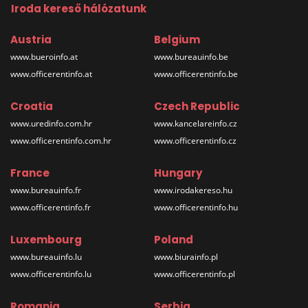
Iroda kereső hálózatunk
Austria
Belgium
www.bueroinfo.at
www.bureauinfo.be
www.officerentinfo.at
www.officerentinfo.be
Croatia
Czech Republic
www.uredinfo.com.hr
www.kancelareinfo.cz
www.officerentinfo.com.hr
www.officerentinfo.cz
France
Hungary
www.bureauinfo.fr
www.irodakereso.hu
www.officerentinfo.fr
www.officerentinfo.hu
Luxembourg
Poland
www.bureauinfo.lu
www.biurainfo.pl
www.officerentinfo.lu
www.officerentinfo.pl
Romania
Serbia