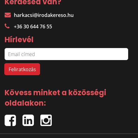
Kérdésed van?
harkacsi@irodakereso.hu
+36 30 644 76 55
Hírlevél
Kövess minket a közösségi
oldalakon: