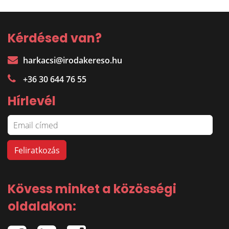
Kérdésed van?
harkacsi@irodakereso.hu
+36 30 644 76 55
Hírlevél
Kövess minket a közösségi
oldalakon: