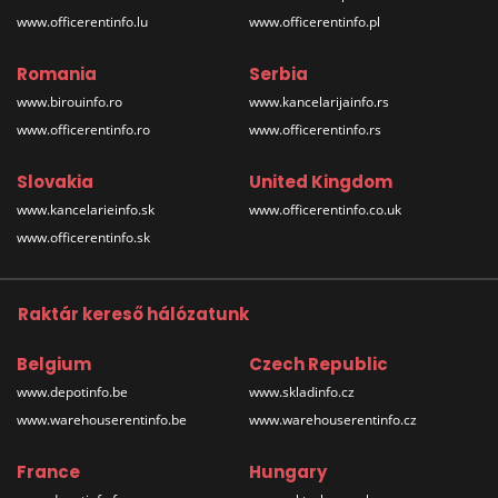
www.officerentinfo.lu
www.officerentinfo.pl
Romania
Serbia
www.birouinfo.ro
www.kancelarijainfo.rs
www.officerentinfo.ro
www.officerentinfo.rs
Slovakia
United Kingdom
www.kancelarieinfo.sk
www.officerentinfo.co.uk
www.officerentinfo.sk
Raktár kereső hálózatunk
Belgium
Czech Republic
www.depotinfo.be
www.skladinfo.cz
www.warehouserentinfo.be
www.warehouserentinfo.cz
France
Hungary