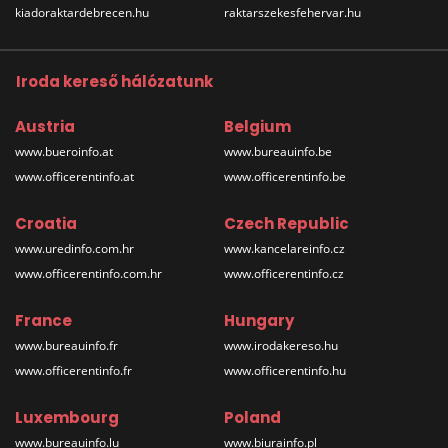
kiadoraktardebrecen.hu
raktarszekesfehervar.hu
Iroda kereső hálózatunk
Austria
Belgium
www.bueroinfo.at
www.bureauinfo.be
www.officerentinfo.at
www.officerentinfo.be
Croatia
Czech Republic
www.uredinfo.com.hr
www.kancelareinfo.cz
www.officerentinfo.com.hr
www.officerentinfo.cz
France
Hungary
www.bureauinfo.fr
www.irodakereso.hu
www.officerentinfo.fr
www.officerentinfo.hu
Luxembourg
Poland
www.bureauinfo.lu
www.biurainfo.pl