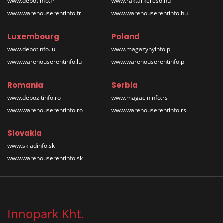
www.depotinfo.fr
www.raktarkereso.hu
www.warehouserentinfo.fr
www.warehouserentinfo.hu
Luxembourg
Poland
www.depotinfo.lu
www.magazynyinfo.pl
www.warehouserentinfo.lu
www.warehouserentinfo.pl
Romania
Serbia
www.depozitinfo.ro
www.magacininfo.rs
www.warehouserentinfo.ro
www.warehouserentinfo.rs
Slovakia
www.skladinfo.sk
www.warehouserentinfo.sk
Innopark Kht.