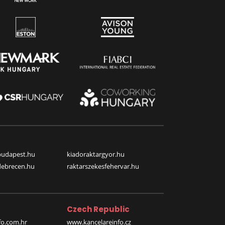
budapest.hu
kiadoraktargyor.hu
debrecen.hu
raktarszekesfehervar.hu
Czech Republic
o.com.hr
www.kancelareinfo.cz