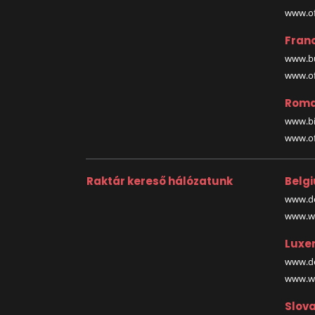
www.off
Fran
www.bu
www.off
Roma
www.bi
www.off
Raktár kereső hálózatunk
Belg
www.de
www.wa
Luxe
www.de
www.wa
Slova