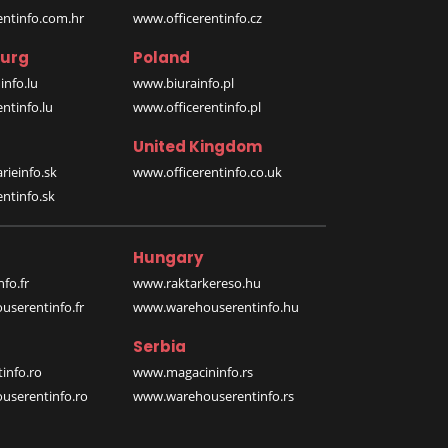
entinfo.com.hr
www.officerentinfo.cz
urg
Poland
nfo.lu
www.biurainfo.pl
ntinfo.lu
www.officerentinfo.pl
United Kingdom
rieinfo.sk
www.officerentinfo.co.uk
ntinfo.sk
Hungary
fo.fr
www.raktarkereso.hu
serentinfo.fr
www.warehouserentinfo.hu
Serbia
info.ro
www.magacininfo.rs
serentinfo.ro
www.warehouserentinfo.rs