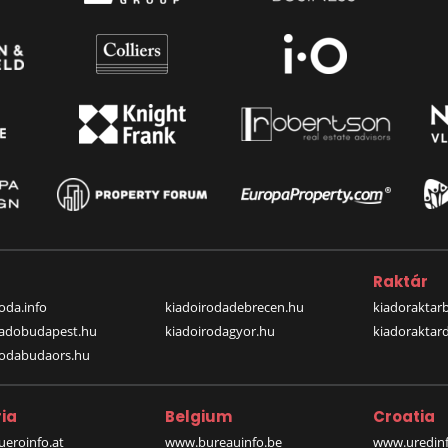
a
Raktár
oda.info
kiadoirodadebrecen.hu
kiadoraktar
iadobudapest.hu
kiadoirodagyor.hu
kiadoraktar
rodabudaors.hu
ia
Belgium
Croatia
eroinfo.at
www.bureauinfo.be
www.uredinf