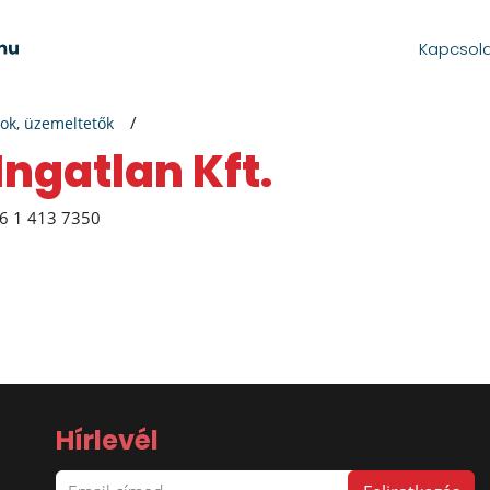
Kapcsol
ok, üzemeltetők
Ingatlan Kft.
6 1 413 7350
Hírlevél