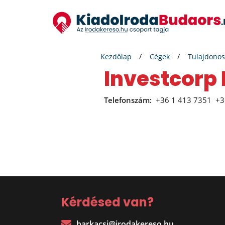
Kezdőlap
Cégek
Tulajdonos
Investcorp 
Telefonszám:
+36 1 413 7351
+3
Kérdésed van?
harkacsi@irodakereso.hu