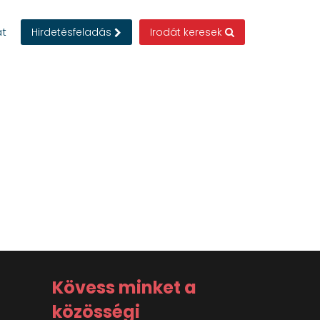
at
Hirdetésfeladás
Irodát keresek
Kövess minket a
közösségi