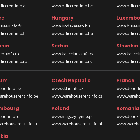
icerentinfo.at
www.officerentinfo.be
www.officer
ce
Hungary
Luxembo
reauinfo.fr
www.irodakereso.hu
www.bureaui
icerentinfo.fr
www.officerentinfo.hu
www.officere
nia
Serbia
Slovakia
rouinfo.ro
www.kancelarijainfo.rs
www.kancela
icerentinfo.ro
www.officerentinfo.rs
www.officere
ium
Czech Republic
France
potinfo.be
www.skladinfo.cz
www.depotin
rehouserentinfo.be
www.warehouserentinfo.cz
www.warehou
mbourg
Poland
Romania
potinfo.lu
www.magazynyinfo.pl
www.depozit
rehouserentinfo.lu
www.warehouserentinfo.pl
www.warehou
kia