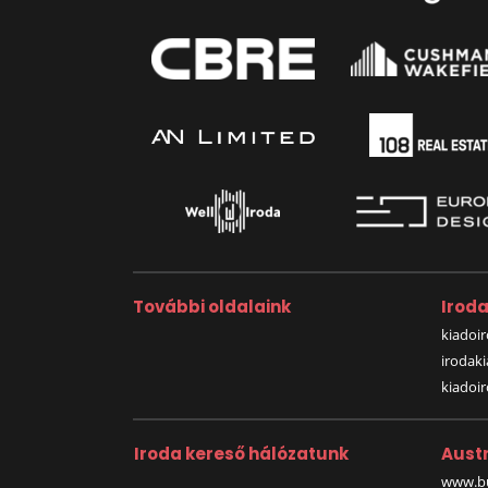
További oldalaink
Irod
kiadoir
irodak
kiadoi
Iroda kereső hálózatunk
Austr
www.bu