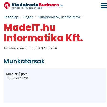
Navi
aktiv
Kezdőlap
Cégek
Tulajdonosok, üzemeltetők
madeIT.hu
Informatika Kft.
Telefonszám:
+36 30 927 3704
Munkatársak
Mindler Ágnes
+36 30 927 3704