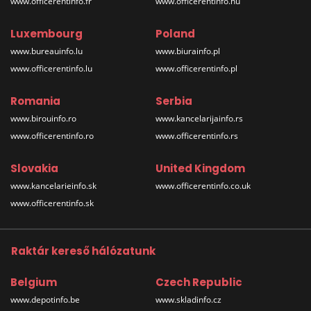
www.officerentinfo.fr
www.officerentinfo.hu
Luxembourg
Poland
www.bureauinfo.lu
www.biurainfo.pl
www.officerentinfo.lu
www.officerentinfo.pl
Romania
Serbia
www.birouinfo.ro
www.kancelarijainfo.rs
www.officerentinfo.ro
www.officerentinfo.rs
Slovakia
United Kingdom
www.kancelarieinfo.sk
www.officerentinfo.co.uk
www.officerentinfo.sk
Raktár kereső hálózatunk
Belgium
Czech Republic
www.depotinfo.be
www.skladinfo.cz