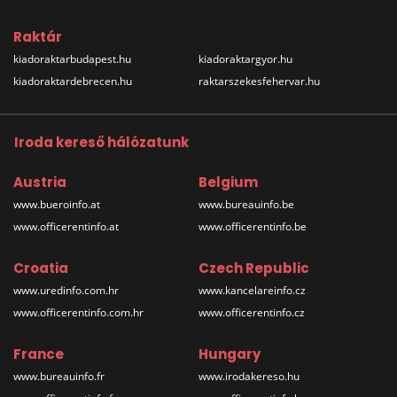
Raktár
kiadoraktarbudapest.hu
kiadoraktargyor.hu
kiadoraktardebrecen.hu
raktarszekesfehervar.hu
Iroda kereső hálózatunk
Austria
Belgium
www.bueroinfo.at
www.bureauinfo.be
www.officerentinfo.at
www.officerentinfo.be
Croatia
Czech Republic
www.uredinfo.com.hr
www.kancelareinfo.cz
www.officerentinfo.com.hr
www.officerentinfo.cz
France
Hungary
www.bureauinfo.fr
www.irodakereso.hu