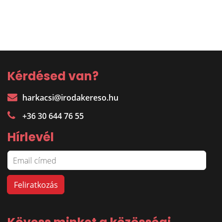
Kérdésed van?
harkacsi@irodakereso.hu
+36 30 644 76 55
Hírlevél