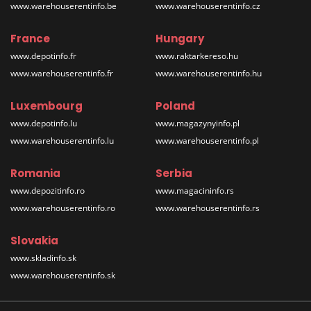
www.warehouserentinfo.be
www.warehouserentinfo.cz
France
Hungary
www.depotinfo.fr
www.raktarkereso.hu
www.warehouserentinfo.fr
www.warehouserentinfo.hu
Luxembourg
Poland
www.depotinfo.lu
www.magazynyinfo.pl
www.warehouserentinfo.lu
www.warehouserentinfo.pl
Romania
Serbia
www.depozitinfo.ro
www.magacininfo.rs
www.warehouserentinfo.ro
www.warehouserentinfo.rs
Slovakia
www.skladinfo.sk
www.warehouserentinfo.sk