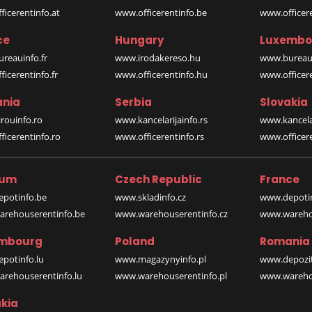
icerentinfo.at
www.officerentinfo.be
www.officer
ce
Hungary
Luxembo
reauinfo.fr
www.irodakereso.hu
www.bureaui
icerentinfo.fr
www.officerentinfo.hu
www.officere
nia
Serbia
Slovakia
rouinfo.ro
www.kancelarijainfo.rs
www.kancela
icerentinfo.ro
www.officerentinfo.rs
www.officere
ium
Czech Republic
France
potinfo.be
www.skladinfo.cz
www.depotin
rehouserentinfo.be
www.warehouserentinfo.cz
www.warehou
mbourg
Poland
Romania
potinfo.lu
www.magazynyinfo.pl
www.depozit
rehouserentinfo.lu
www.warehouserentinfo.pl
www.warehou
kia