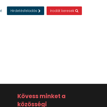
at
Hirdetésfeladás
Irodát keresek
Kövess minket a
közösségi