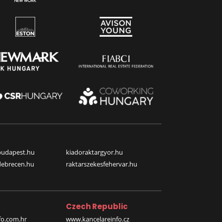
budapest.hu
kiadoraktargyor.hu
debrecen.hu
raktarszekesfehervar.hu
Czech Republic
o.com.hr
www.kancelareinfo.cz