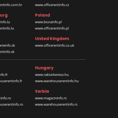
entinfo.com.hr
www.officerentinfo.cz
urg
Poland
nfo.lu
www.biurainfo.pl
ntinfo.lu
www.officerentinfo.pl
United Kingdom
rieinfo.sk
www.officerentinfo.co.uk
ntinfo.sk
Hungary
fo.fr
www.raktarkereso.hu
serentinfo.fr
www.warehouserentinfo.hu
Serbia
info.ro
www.magacininfo.rs
serentinfo.ro
www.warehouserentinfo.rs