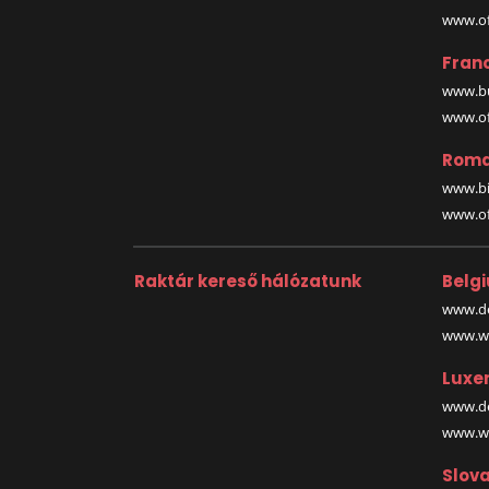
www.off
Fran
www.bu
www.off
Roma
www.bi
www.off
Raktár kereső hálózatunk
Belg
www.de
www.wa
Luxe
www.de
www.wa
Slova