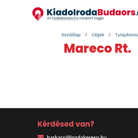
Kezdőlap
Cégek
Tulajdonos
Mareco Rt.
Kérdésed van?
harkacsi@irodakereso.hu