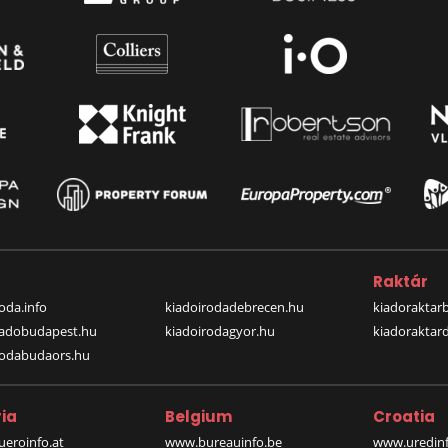
a
Raktár
oda.info
kiadoirodadebrecen.hu
kiadoraktar
iadobudapest.hu
kiadoirodagyor.hu
kiadoraktar
rodabudaors.hu
ia
Belgium
Croatia
eroinfo.at
www.bureauinfo.be
www.uredinf