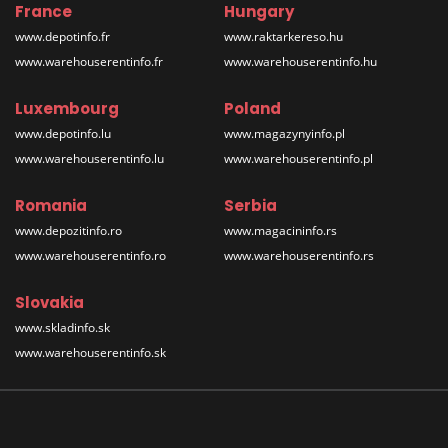
France
Hungary
www.depotinfo.fr
www.raktarkereso.hu
www.warehouserentinfo.fr
www.warehouserentinfo.hu
Luxembourg
Poland
www.depotinfo.lu
www.magazynyinfo.pl
www.warehouserentinfo.lu
www.warehouserentinfo.pl
Romania
Serbia
www.depozitinfo.ro
www.magacininfo.rs
www.warehouserentinfo.ro
www.warehouserentinfo.rs
Slovakia
www.skladinfo.sk
www.warehouserentinfo.sk