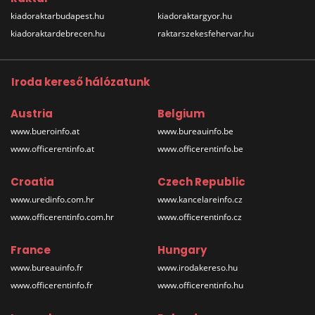
kiadoraktarbudapest.hu
kiadoraktargyor.hu
kiadoraktardebrecen.hu
raktarszekesfehervar.hu
Iroda kereső hálózatunk
Austria
Belgium
www.bueroinfo.at
www.bureauinfo.be
www.officerentinfo.at
www.officerentinfo.be
Croatia
Czech Republic
www.uredinfo.com.hr
www.kancelareinfo.cz
www.officerentinfo.com.hr
www.officerentinfo.cz
France
Hungary
www.bureauinfo.fr
www.irodakereso.hu
www.officerentinfo.fr
www.officerentinfo.hu