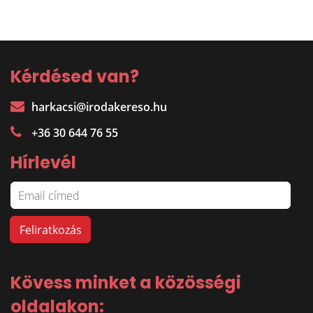
Kérdésed van?
harkacsi@irodakereso.hu
+36 30 644 76 55
Hírlevél
Kövess minket a közösségi
oldalakon: