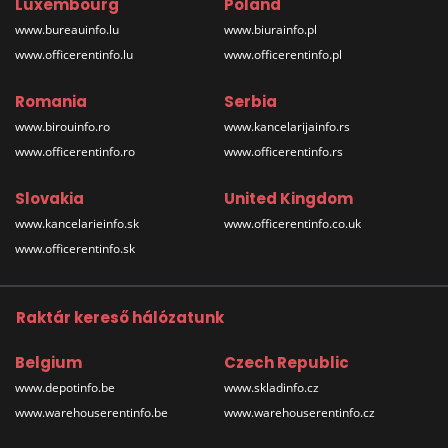
Luxembourg
Poland
www.bureauinfo.lu
www.biurainfo.pl
www.officerentinfo.lu
www.officerentinfo.pl
Romania
Serbia
www.birouinfo.ro
www.kancelarijainfo.rs
www.officerentinfo.ro
www.officerentinfo.rs
Slovakia
United Kingdom
www.kancelarieinfo.sk
www.officerentinfo.co.uk
www.officerentinfo.sk
Raktár kereső hálózatunk
Belgium
Czech Republic
www.depotinfo.be
www.skladinfo.cz
www.warehouserentinfo.be
www.warehouserentinfo.cz