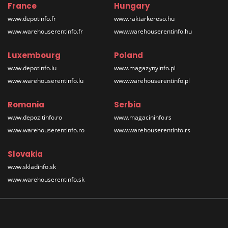
France
Hungary
www.depotinfo.fr
www.raktarkereso.hu
www.warehouserentinfo.fr
www.warehouserentinfo.hu
Luxembourg
Poland
www.depotinfo.lu
www.magazynyinfo.pl
www.warehouserentinfo.lu
www.warehouserentinfo.pl
Romania
Serbia
www.depozitinfo.ro
www.magacininfo.rs
www.warehouserentinfo.ro
www.warehouserentinfo.rs
Slovakia
www.skladinfo.sk
www.warehouserentinfo.sk