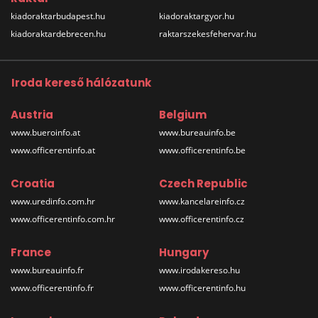
kiadoraktarbudapest.hu
kiadoraktargyor.hu
kiadoraktardebrecen.hu
raktarszekesfehervar.hu
Iroda kereső hálózatunk
Austria
Belgium
www.bueroinfo.at
www.bureauinfo.be
www.officerentinfo.at
www.officerentinfo.be
Croatia
Czech Republic
www.uredinfo.com.hr
www.kancelareinfo.cz
www.officerentinfo.com.hr
www.officerentinfo.cz
France
Hungary
www.bureauinfo.fr
www.irodakereso.hu
www.officerentinfo.fr
www.officerentinfo.hu