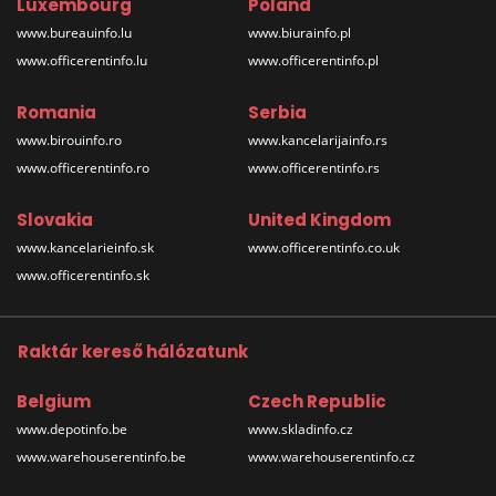
Luxembourg
Poland
www.bureauinfo.lu
www.biurainfo.pl
www.officerentinfo.lu
www.officerentinfo.pl
Romania
Serbia
www.birouinfo.ro
www.kancelarijainfo.rs
www.officerentinfo.ro
www.officerentinfo.rs
Slovakia
United Kingdom
www.kancelarieinfo.sk
www.officerentinfo.co.uk
www.officerentinfo.sk
Raktár kereső hálózatunk
Belgium
Czech Republic
www.depotinfo.be
www.skladinfo.cz
www.warehouserentinfo.be
www.warehouserentinfo.cz