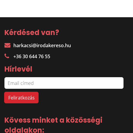
Kérdésed van?
harkacsi@irodakereso.hu
+36 30 644 76 55
Hírlevél
Kövess minket a közösségi
oldalakon: