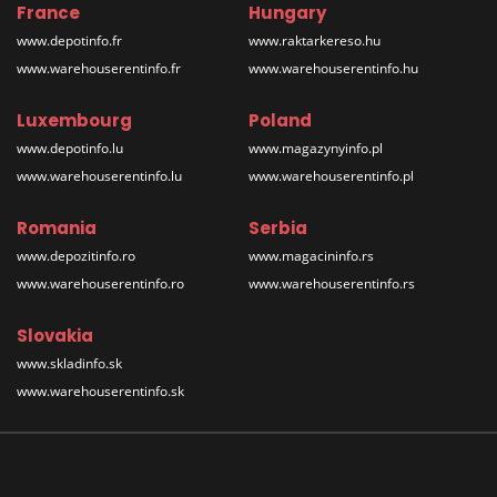
France
Hungary
www.depotinfo.fr
www.raktarkereso.hu
www.warehouserentinfo.fr
www.warehouserentinfo.hu
Luxembourg
Poland
www.depotinfo.lu
www.magazynyinfo.pl
www.warehouserentinfo.lu
www.warehouserentinfo.pl
Romania
Serbia
www.depozitinfo.ro
www.magacininfo.rs
www.warehouserentinfo.ro
www.warehouserentinfo.rs
Slovakia
www.skladinfo.sk
www.warehouserentinfo.sk