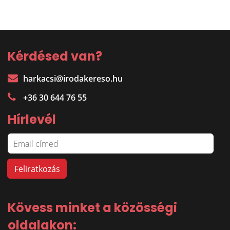
Kérdésed van?
harkacsi@irodakereso.hu
+36 30 644 76 55
Hírlevél
Kövess minket a közösségi
oldalakon: