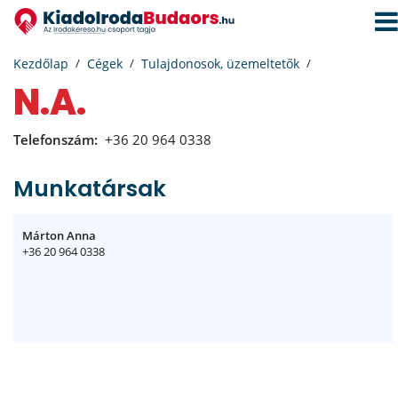
Navi
aktiv
Kezdőlap
Cégek
Tulajdonosok, üzemeltetők
N.A.
Telefonszám:
+36 20 964 0338
Munkatársak
Márton Anna
+36 20 964 0338