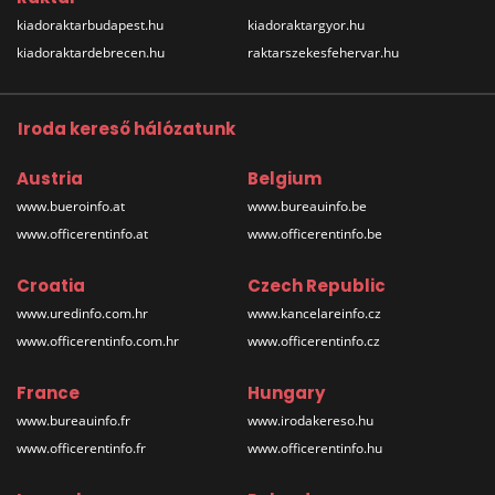
kiadoraktarbudapest.hu
kiadoraktargyor.hu
kiadoraktardebrecen.hu
raktarszekesfehervar.hu
Iroda kereső hálózatunk
Austria
Belgium
www.bueroinfo.at
www.bureauinfo.be
www.officerentinfo.at
www.officerentinfo.be
Croatia
Czech Republic
www.uredinfo.com.hr
www.kancelareinfo.cz
www.officerentinfo.com.hr
www.officerentinfo.cz
France
Hungary
www.bureauinfo.fr
www.irodakereso.hu
www.officerentinfo.fr
www.officerentinfo.hu