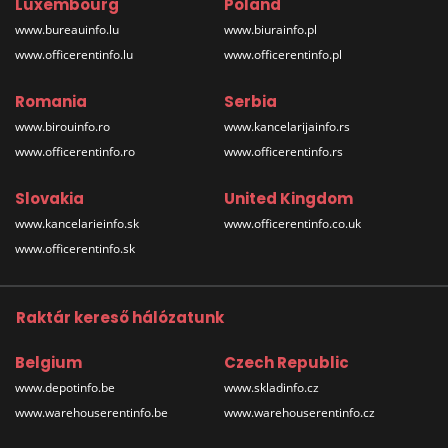
Luxembourg
Poland
www.bureauinfo.lu
www.biurainfo.pl
www.officerentinfo.lu
www.officerentinfo.pl
Romania
Serbia
www.birouinfo.ro
www.kancelarijainfo.rs
www.officerentinfo.ro
www.officerentinfo.rs
Slovakia
United Kingdom
www.kancelarieinfo.sk
www.officerentinfo.co.uk
www.officerentinfo.sk
Raktár kereső hálózatunk
Belgium
Czech Republic
www.depotinfo.be
www.skladinfo.cz
www.warehouserentinfo.be
www.warehouserentinfo.cz