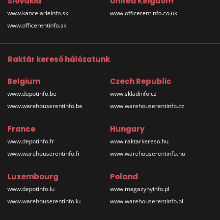
Slovakia
United Kingdom
www.kancelarieinfo.sk
www.officerentinfo.co.uk
www.officerentinfo.sk
Raktár kereső hálózatunk
Belgium
Czech Republic
www.depotinfo.be
www.skladinfo.cz
www.warehouserentinfo.be
www.warehouserentinfo.cz
France
Hungary
www.depotinfo.fr
www.raktarkereso.hu
www.warehouserentinfo.fr
www.warehouserentinfo.hu
Luxembourg
Poland
www.depotinfo.lu
www.magazynyinfo.pl
www.warehouserentinfo.lu
www.warehouserentinfo.pl