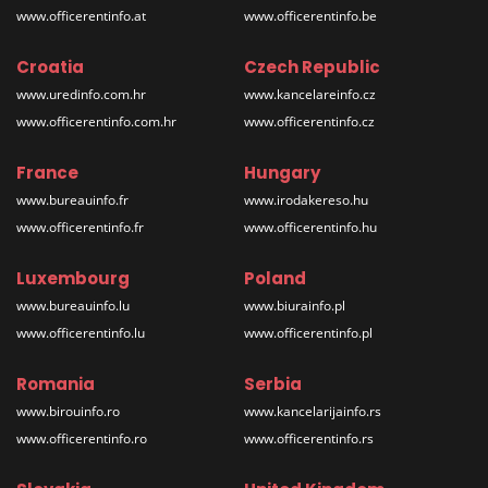
www.officerentinfo.at
www.officerentinfo.be
Croatia
Czech Republic
www.uredinfo.com.hr
www.kancelareinfo.cz
www.officerentinfo.com.hr
www.officerentinfo.cz
France
Hungary
www.bureauinfo.fr
www.irodakereso.hu
www.officerentinfo.fr
www.officerentinfo.hu
Luxembourg
Poland
www.bureauinfo.lu
www.biurainfo.pl
www.officerentinfo.lu
www.officerentinfo.pl
Romania
Serbia
www.birouinfo.ro
www.kancelarijainfo.rs
www.officerentinfo.ro
www.officerentinfo.rs