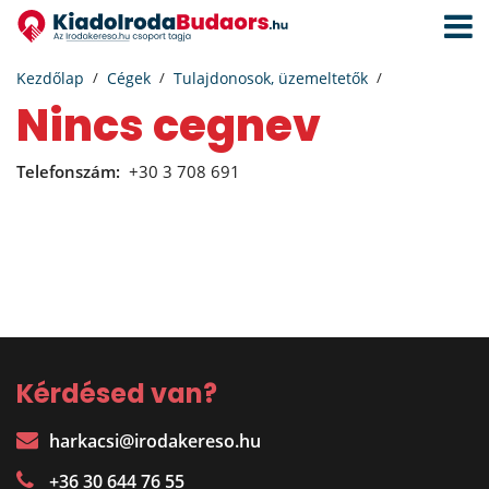
Navigá
aktivál
Kezdőlap
Cégek
Tulajdonosok, üzemeltetők
nincs cegnev
Telefonszám:
+30 3 708 691
Kérdésed van?
harkacsi@irodakereso.hu
+36 30 644 76 55