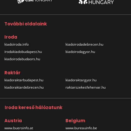
További oldalaink
Iroda
kiadoiroda.info
kiadoirodadebrecen.hu
irodakiadobudapest.hu
kiadoirodagyor.hu
kiadoirodabudaors.hu
Raktár
kiadoraktarbudapest.hu
kiadoraktargyor.hu
kiadoraktardebrecen.hu
raktarszekesfehervar.hu
Iroda kereső hálózatunk
Austria
Belgium
www.bueroinfo.at
www.bureauinfo.be