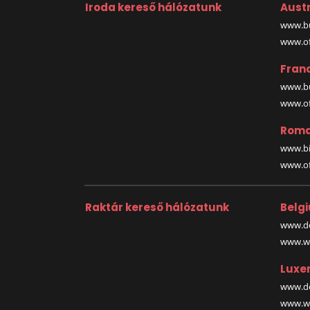
Iroda kereső hálózatunk
Austr
www.bu
www.off
Fran
www.bu
www.off
Roma
www.bi
www.off
Raktár kereső hálózatunk
Belg
www.de
www.wa
Luxe
www.de
www.wa