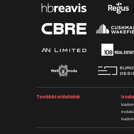
További oldalaink
Irod
kiadoir
irodak
kiadoi