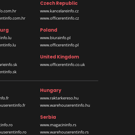
Czech Republic
o.com.hr
www.kancelareinfo.cz
entinfo.com.hr
www.officerentinfo.cz
urg
Poland
nfo.lu
www.biurainfo.pl
ntinfo.lu
www.officerentinfo.pl
United Kingdom
rieinfo.sk
www.officerentinfo.co.uk
ntinfo.sk
Hungary
fo.fr
www.raktarkereso.hu
serentinfo.fr
www.warehouserentinfo.hu
Serbia
info.ro
www.magacininfo.rs
serentinfo.ro
www.warehouserentinfo.rs