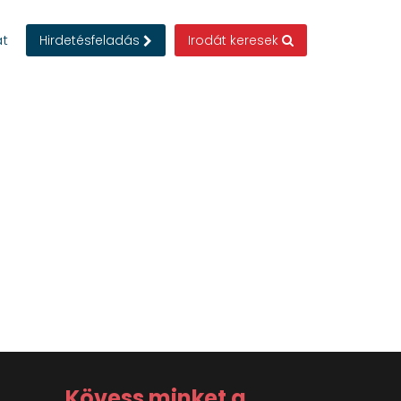
at
Hirdetésfeladás
Irodát keresek
Kövess minket a