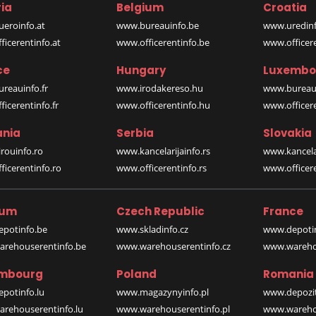
ia
Belgium
Croatia
eroinfo.at
www.bureauinfo.be
www.uredinf
icerentinfo.at
www.officerentinfo.be
www.officer
ce
Hungary
Luxembo
reauinfo.fr
www.irodakereso.hu
www.bureaui
icerentinfo.fr
www.officerentinfo.hu
www.officere
nia
Serbia
Slovakia
rouinfo.ro
www.kancelarijainfo.rs
www.kancela
icerentinfo.ro
www.officerentinfo.rs
www.officere
ium
Czech Republic
France
potinfo.be
www.skladinfo.cz
www.depotin
rehouserentinfo.be
www.warehouserentinfo.cz
www.warehou
mbourg
Poland
Romania
potinfo.lu
www.magazynyinfo.pl
www.depozit
rehouserentinfo.lu
www.warehouserentinfo.pl
www.warehou