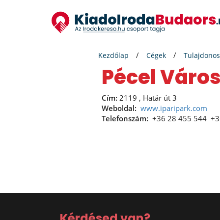
Kezdőlap
Cégek
Tulajdonos
Pécel Vár
Cím:
2119 , Határ út 3
Weboldal:
www.iparipark.com
Telefonszám:
+36 28 455 544
+3
Kérdésed van?