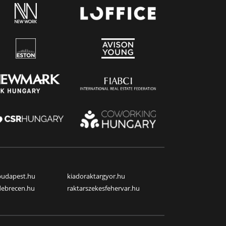
budapest.hu
kiadoraktargyor.hu
debrecen.hu
raktarszekesfehervar.hu