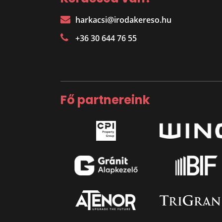
harkacsi@irodakereso.hu
+36 30 644 76 55
Fő partnereink