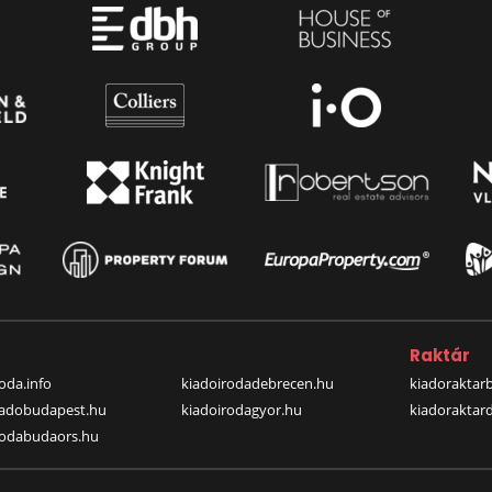
a
Raktár
oda.info
kiadoirodadebrecen.hu
kiadoraktar
iadobudapest.hu
kiadoirodagyor.hu
kiadoraktar
rodabudaors.hu