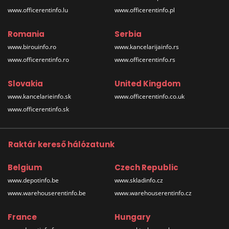
www.officerentinfo.lu
www.officerentinfo.pl
Romania
Serbia
www.birouinfo.ro
www.kancelarijainfo.rs
www.officerentinfo.ro
www.officerentinfo.rs
Slovakia
United Kingdom
www.kancelarieinfo.sk
www.officerentinfo.co.uk
www.officerentinfo.sk
Raktár kereső hálózatunk
Belgium
Czech Republic
www.depotinfo.be
www.skladinfo.cz
www.warehouserentinfo.be
www.warehouserentinfo.cz
France
Hungary