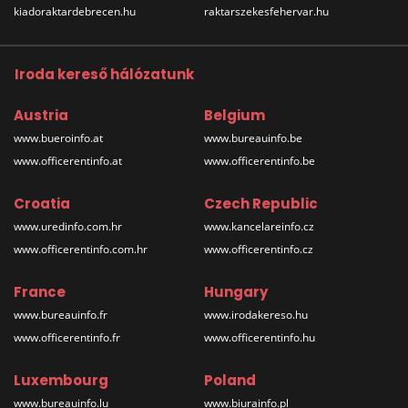
kiadoraktardebrecen.hu
raktarszekesfehervar.hu
Iroda kereső hálózatunk
Austria
Belgium
www.bueroinfo.at
www.bureauinfo.be
www.officerentinfo.at
www.officerentinfo.be
Croatia
Czech Republic
www.uredinfo.com.hr
www.kancelareinfo.cz
www.officerentinfo.com.hr
www.officerentinfo.cz
France
Hungary
www.bureauinfo.fr
www.irodakereso.hu
www.officerentinfo.fr
www.officerentinfo.hu
Luxembourg
Poland
www.bureauinfo.lu
www.biurainfo.pl