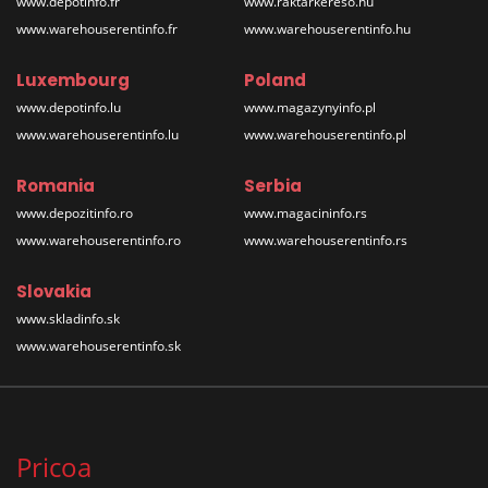
www.depotinfo.fr
www.raktarkereso.hu
www.warehouserentinfo.fr
www.warehouserentinfo.hu
Luxembourg
Poland
www.depotinfo.lu
www.magazynyinfo.pl
www.warehouserentinfo.lu
www.warehouserentinfo.pl
Romania
Serbia
www.depozitinfo.ro
www.magacininfo.rs
www.warehouserentinfo.ro
www.warehouserentinfo.rs
Slovakia
www.skladinfo.sk
www.warehouserentinfo.sk
Pricoa