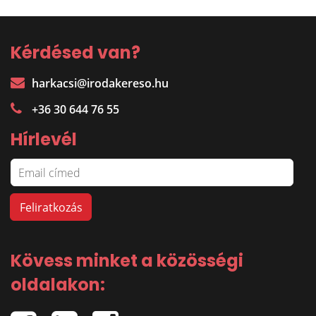
Kérdésed van?
harkacsi@irodakereso.hu
+36 30 644 76 55
Hírlevél
Kövess minket a közösségi
oldalakon: