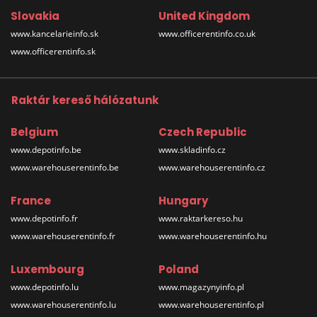
Slovakia
United Kingdom
www.kancelarieinfo.sk
www.officerentinfo.co.uk
www.officerentinfo.sk
Raktár kereső hálózatunk
Belgium
Czech Republic
www.depotinfo.be
www.skladinfo.cz
www.warehouserentinfo.be
www.warehouserentinfo.cz
France
Hungary
www.depotinfo.fr
www.raktarkereso.hu
www.warehouserentinfo.fr
www.warehouserentinfo.hu
Luxembourg
Poland
www.depotinfo.lu
www.magazynyinfo.pl
www.warehouserentinfo.lu
www.warehouserentinfo.pl