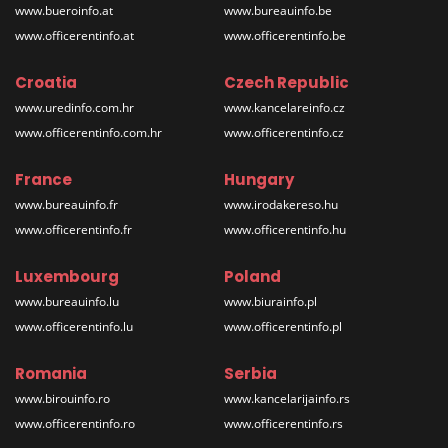
www.bueroinfo.at
www.bureauinfo.be
www.officerentinfo.at
www.officerentinfo.be
Croatia
Czech Republic
www.uredinfo.com.hr
www.kancelareinfo.cz
www.officerentinfo.com.hr
www.officerentinfo.cz
France
Hungary
www.bureauinfo.fr
www.irodakereso.hu
www.officerentinfo.fr
www.officerentinfo.hu
Luxembourg
Poland
www.bureauinfo.lu
www.biurainfo.pl
www.officerentinfo.lu
www.officerentinfo.pl
Romania
Serbia
www.birouinfo.ro
www.kancelarijainfo.rs
www.officerentinfo.ro
www.officerentinfo.rs