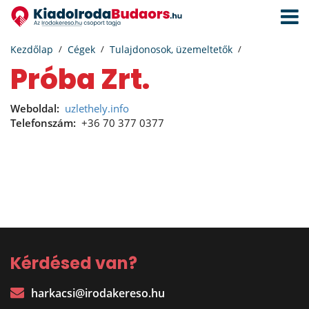
Navigá
aktivál
Kezdőlap
Cégek
Tulajdonosok, üzemeltetők
Próba Zrt.
Weboldal:
uzlethely.info
Telefonszám:
+36 70 377 0377
Kérdésed van?
harkacsi@irodakereso.hu