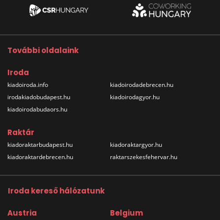
További oldalaink
Iroda
kiadoiroda.info
kiadoirodadebrecen.hu
irodakiadobudapest.hu
kiadoirodagyor.hu
kiadoirodabudaors.hu
Raktár
kiadoraktarbudapest.hu
kiadoraktargyor.hu
kiadoraktardebrecen.hu
raktarszekesfehervar.hu
Iroda kereső hálózatunk
Austria
Belgium