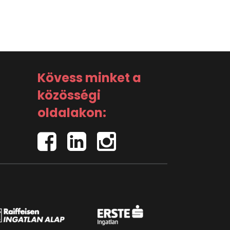
Kövess minket a
közösségi
oldalakon: