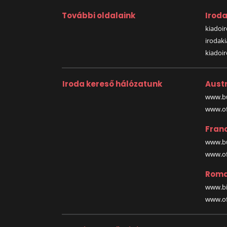
További oldalaink
Irod
kiadoir
irodak
kiadoi
Iroda kereső hálózatunk
Austr
www.bu
www.off
Fran
www.bu
www.off
Roma
www.bi
www.off