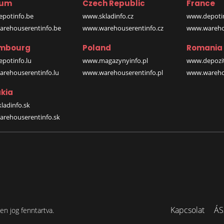
ium
Czech Republic
France
potinfo.be
www.skladinfo.cz
www.depotin
rehouserentinfo.be
www.warehouserentinfo.cz
www.warehou
mbourg
Poland
Romania
potinfo.lu
www.magazynyinfo.pl
www.depozit
rehouserentinfo.lu
www.warehouserentinfo.pl
www.warehou
kia
ladinfo.sk
rehouserentinfo.sk
Kapcsolat
ÁS
n jog fenntartva.