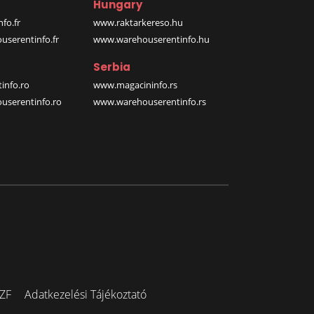
Hungary
fo.fr
www.raktarkereso.hu
serentinfo.fr
www.warehouserentinfo.hu
Serbia
info.ro
www.magacininfo.rs
serentinfo.ro
www.warehouserentinfo.rs
ZF
Adatkezelési Tájékoztató