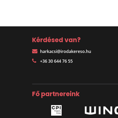
Kérdésed van?
harkacsi@irodakereso.hu
+36 30 644 76 55
Fő partnereink