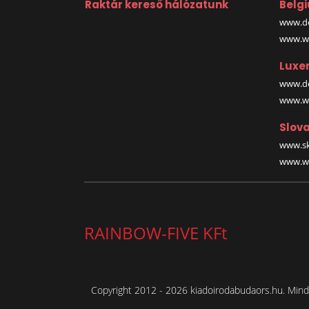
Raktár kereső hálózatunk
Belg
www.de
www.wa
Luxe
www.de
www.wa
Slova
www.sk
www.wa
RAINBOW-FIVE KFt
Copyright 2012 - 2026 kiadoirodabudaors.hu. Minde