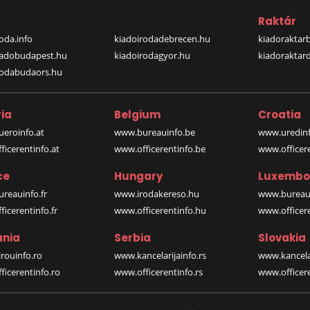
a
Raktár
oda.info
kiadoirodadebrecen.hu
kiadoraktar
iadobudapest.hu
kiadoirodagyor.hu
kiadoraktar
rodabudaors.hu
ia
Belgium
Croatia
eroinfo.at
www.bureauinfo.be
www.uredinf
icerentinfo.at
www.officerentinfo.be
www.officer
ce
Hungary
Luxembo
reauinfo.fr
www.irodakereso.hu
www.bureaui
icerentinfo.fr
www.officerentinfo.hu
www.officere
nia
Serbia
Slovakia
rouinfo.ro
www.kancelarijainfo.rs
www.kancela
icerentinfo.ro
www.officerentinfo.rs
www.officere