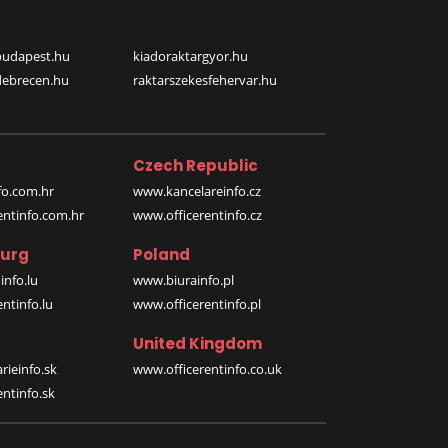
budapest.hu
kiadoraktargyor.hu
debrecen.hu
raktarszekesfehervar.hu
Czech Republic
o.com.hr
www.kancelareinfo.cz
entinfo.com.hr
www.officerentinfo.cz
urg
Poland
nfo.lu
www.biurainfo.pl
ntinfo.lu
www.officerentinfo.pl
United Kingdom
rieinfo.sk
www.officerentinfo.co.uk
ntinfo.sk