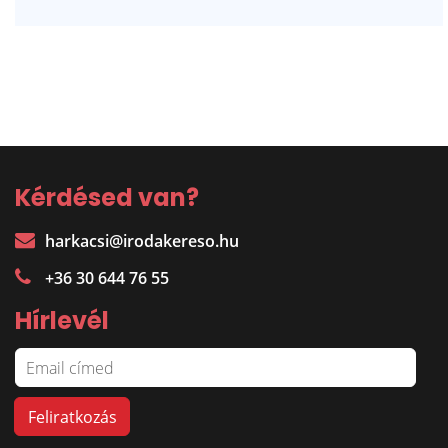
Kérdésed van?
harkacsi@irodakereso.hu
+36 30 644 76 55
Hírlevél