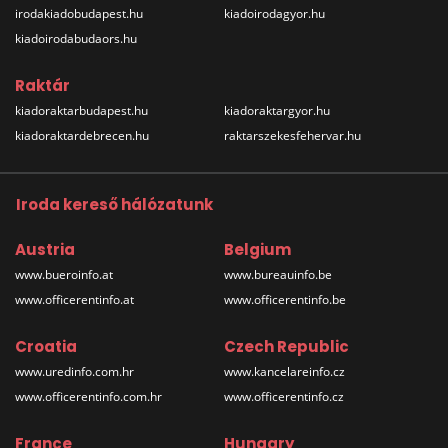
irodakiadobudapest.hu
kiadoirodagyor.hu
kiadoirodabudaors.hu
Raktár
kiadoraktarbudapest.hu
kiadoraktargyor.hu
kiadoraktardebrecen.hu
raktarszekesfehervar.hu
Iroda kereső hálózatunk
Austria
Belgium
www.bueroinfo.at
www.bureauinfo.be
www.officerentinfo.at
www.officerentinfo.be
Croatia
Czech Republic
www.uredinfo.com.hr
www.kancelareinfo.cz
www.officerentinfo.com.hr
www.officerentinfo.cz
France
Hungary