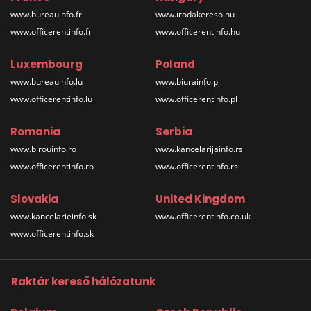
www.bureauinfo.fr
www.irodakereso.hu
www.officerentinfo.fr
www.officerentinfo.hu
Luxembourg
Poland
www.bureauinfo.lu
www.biurainfo.pl
www.officerentinfo.lu
www.officerentinfo.pl
Romania
Serbia
www.birouinfo.ro
www.kancelarijainfo.rs
www.officerentinfo.ro
www.officerentinfo.rs
Slovakia
United Kingdom
www.kancelarieinfo.sk
www.officerentinfo.co.uk
www.officerentinfo.sk
Raktár kereső hálózatunk