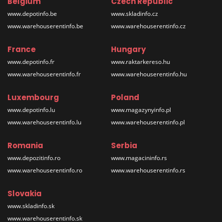
Belgium
Czech Republic
www.depotinfo.be
www.skladinfo.cz
www.warehouserentinfo.be
www.warehouserentinfo.cz
France
Hungary
www.depotinfo.fr
www.raktarkereso.hu
www.warehouserentinfo.fr
www.warehouserentinfo.hu
Luxembourg
Poland
www.depotinfo.lu
www.magazynyinfo.pl
www.warehouserentinfo.lu
www.warehouserentinfo.pl
Romania
Serbia
www.depozitinfo.ro
www.magacininfo.rs
www.warehouserentinfo.ro
www.warehouserentinfo.rs
Slovakia
www.skladinfo.sk
www.warehouserentinfo.sk