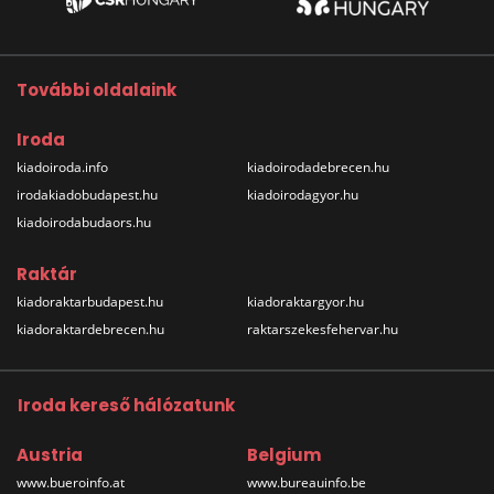
További oldalaink
Iroda
kiadoiroda.info
kiadoirodadebrecen.hu
irodakiadobudapest.hu
kiadoirodagyor.hu
kiadoirodabudaors.hu
Raktár
kiadoraktarbudapest.hu
kiadoraktargyor.hu
kiadoraktardebrecen.hu
raktarszekesfehervar.hu
Iroda kereső hálózatunk
Austria
Belgium
www.bueroinfo.at
www.bureauinfo.be