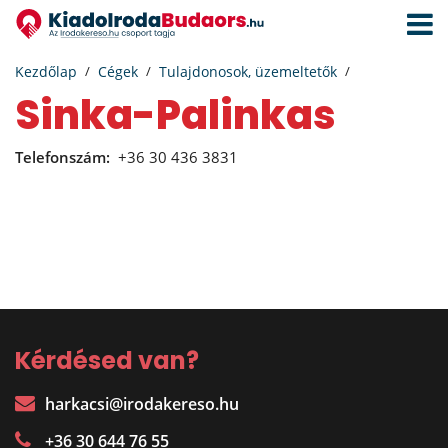
Navigá
aktivál
Kezdőlap
Cégek
Tulajdonosok, üzemeltetők
Sinka-Palinkas
Telefonszám:
+36 30 436 3831
Kérdésed van?
harkacsi@irodakereso.hu
+36 30 644 76 55