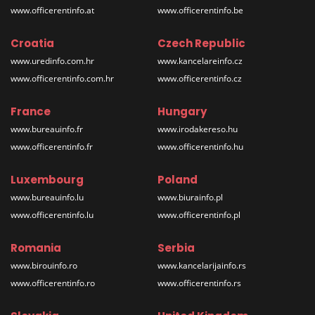
www.officerentinfo.at
www.officerentinfo.be
Croatia
Czech Republic
www.uredinfo.com.hr
www.kancelareinfo.cz
www.officerentinfo.com.hr
www.officerentinfo.cz
France
Hungary
www.bureauinfo.fr
www.irodakereso.hu
www.officerentinfo.fr
www.officerentinfo.hu
Luxembourg
Poland
www.bureauinfo.lu
www.biurainfo.pl
www.officerentinfo.lu
www.officerentinfo.pl
Romania
Serbia
www.birouinfo.ro
www.kancelarijainfo.rs
www.officerentinfo.ro
www.officerentinfo.rs