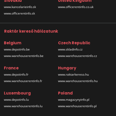
Slovakia
United Kingdom
www.kancelarieinfo.sk
www.officerentinfo.co.uk
www.officerentinfo.sk
Raktár kereső hálózatunk
Belgium
Czech Republic
www.depotinfo.be
www.skladinfo.cz
www.warehouserentinfo.be
www.warehouserentinfo.cz
France
Hungary
www.depotinfo.fr
www.raktarkereso.hu
www.warehouserentinfo.fr
www.warehouserentinfo.hu
Luxembourg
Poland
www.depotinfo.lu
www.magazynyinfo.pl
www.warehouserentinfo.lu
www.warehouserentinfo.pl