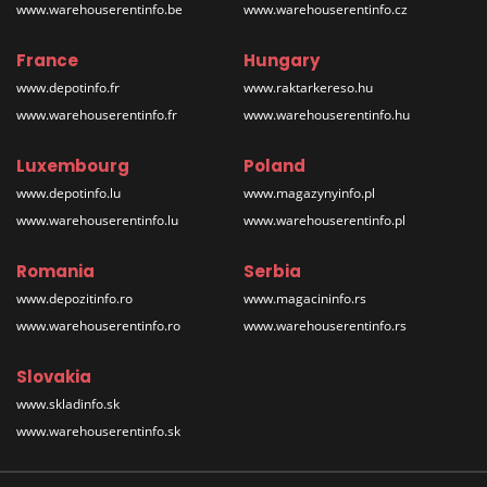
www.warehouserentinfo.be
www.warehouserentinfo.cz
France
Hungary
www.depotinfo.fr
www.raktarkereso.hu
www.warehouserentinfo.fr
www.warehouserentinfo.hu
Luxembourg
Poland
www.depotinfo.lu
www.magazynyinfo.pl
www.warehouserentinfo.lu
www.warehouserentinfo.pl
Romania
Serbia
www.depozitinfo.ro
www.magacininfo.rs
www.warehouserentinfo.ro
www.warehouserentinfo.rs
Slovakia
www.skladinfo.sk
www.warehouserentinfo.sk