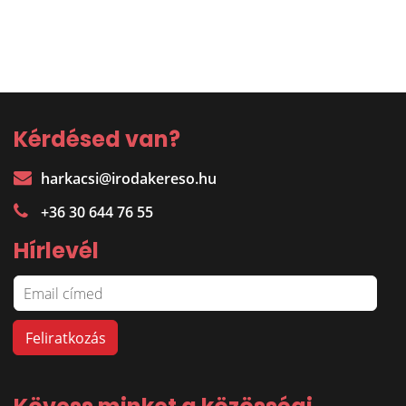
Kérdésed van?
harkacsi@irodakereso.hu
+36 30 644 76 55
Hírlevél