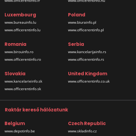
www.officerentinfo.fr
www.officerentinfo.hu
Luxembourg
Poland
www.bureauinfo.lu
www.biurainfo.pl
www.officerentinfo.lu
www.officerentinfo.pl
Romania
Serbia
www.birouinfo.ro
www.kancelarijainfo.rs
www.officerentinfo.ro
www.officerentinfo.rs
Slovakia
United Kingdom
www.kancelarieinfo.sk
www.officerentinfo.co.uk
www.officerentinfo.sk
Raktár kereső hálózatunk
Belgium
Czech Republic
www.depotinfo.be
www.skladinfo.cz