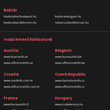
Raktár
kiadoraktarbudapest.hu
kiadoraktargyor.hu
kiadoraktardebrecen.hu
raktarszekesfehervar.hu
Iroda kereső hálózatunk
Austria
Belgium
www.bueroinfo.at
www.bureauinfo.be
www.officerentinfo.at
www.officerentinfo.be
Croatia
Czech Republic
www.uredinfo.com.hr
www.kancelareinfo.cz
www.officerentinfo.com.hr
www.officerentinfo.cz
France
Hungary
www.bureauinfo.fr
www.irodakereso.hu