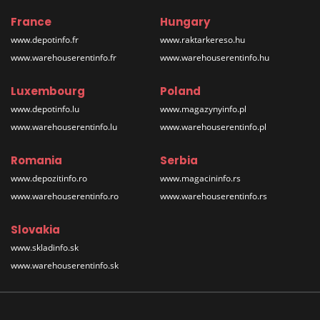
France
Hungary
www.depotinfo.fr
www.raktarkereso.hu
www.warehouserentinfo.fr
www.warehouserentinfo.hu
Luxembourg
Poland
www.depotinfo.lu
www.magazynyinfo.pl
www.warehouserentinfo.lu
www.warehouserentinfo.pl
Romania
Serbia
www.depozitinfo.ro
www.magacininfo.rs
www.warehouserentinfo.ro
www.warehouserentinfo.rs
Slovakia
www.skladinfo.sk
www.warehouserentinfo.sk