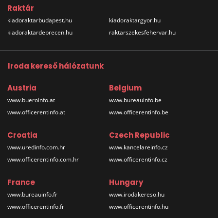
Raktár
kiadoraktarbudapest.hu
kiadoraktargyor.hu
kiadoraktardebrecen.hu
raktarszekesfehervar.hu
Iroda kereső hálózatunk
Austria
Belgium
www.bueroinfo.at
www.bureauinfo.be
www.officerentinfo.at
www.officerentinfo.be
Croatia
Czech Republic
www.uredinfo.com.hr
www.kancelareinfo.cz
www.officerentinfo.com.hr
www.officerentinfo.cz
France
Hungary
www.bureauinfo.fr
www.irodakereso.hu
www.officerentinfo.fr
www.officerentinfo.hu