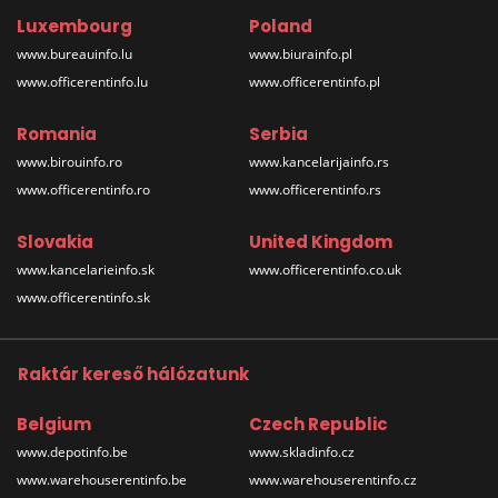
Luxembourg
Poland
www.bureauinfo.lu
www.biurainfo.pl
www.officerentinfo.lu
www.officerentinfo.pl
Romania
Serbia
www.birouinfo.ro
www.kancelarijainfo.rs
www.officerentinfo.ro
www.officerentinfo.rs
Slovakia
United Kingdom
www.kancelarieinfo.sk
www.officerentinfo.co.uk
www.officerentinfo.sk
Raktár kereső hálózatunk
Belgium
Czech Republic
www.depotinfo.be
www.skladinfo.cz
www.warehouserentinfo.be
www.warehouserentinfo.cz