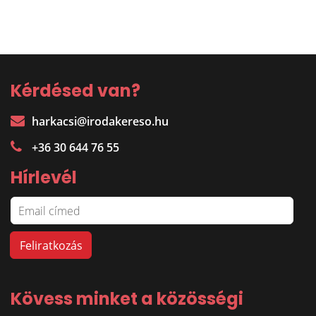
Kérdésed van?
harkacsi@irodakereso.hu
+36 30 644 76 55
Hírlevél
Kövess minket a közösségi