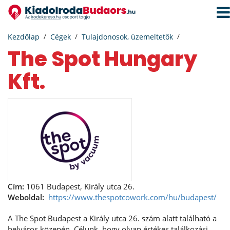
Navi
aktiv
Kezdőlap
Cégek
Tulajdonosok, üzemeltetők
The Spot Hungary
Kft.
Cím:
1061 Budapest, Király utca 26.
Weboldal:
https://www.thespotcowork.com/hu/budapest/
A The Spot Budapest a Király utca 26. szám alatt található a
belváros közepén. Célunk, hogy olyan értékes találkozási