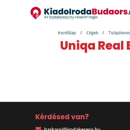
Kezdőlap
Cégek
Tulajdonos
Uniqa Real
Kérdésed van?
harkacsi@irodakereso.hu