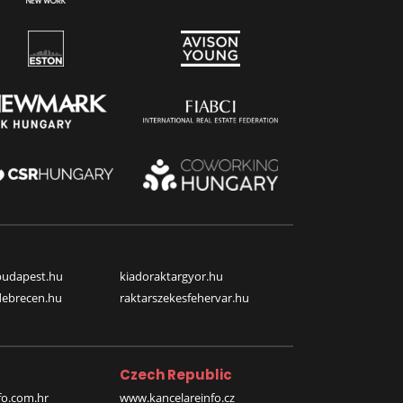
budapest.hu
kiadoraktargyor.hu
debrecen.hu
raktarszekesfehervar.hu
Czech Republic
o.com.hr
www.kancelareinfo.cz