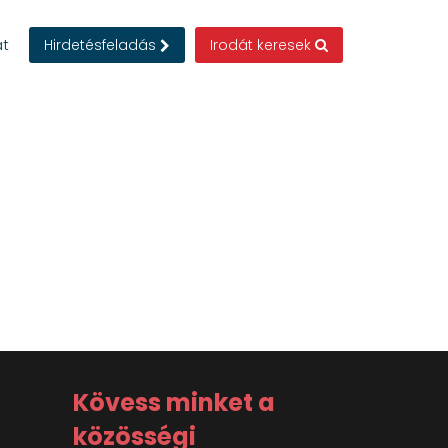
at
Hirdetésfeladás
Irodát keresek
Kövess minket a
közösségi