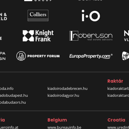
a
Raktár
oda.info
kiadoirodadebrecen.hu
kiadoraktar
iadobudapest.hu
kiadoirodagyor.hu
kiadoraktar
rodabudaors.hu
ia
Belgium
Croatia
eroinfo.at
www.bureauinfo.be
www.uredinf