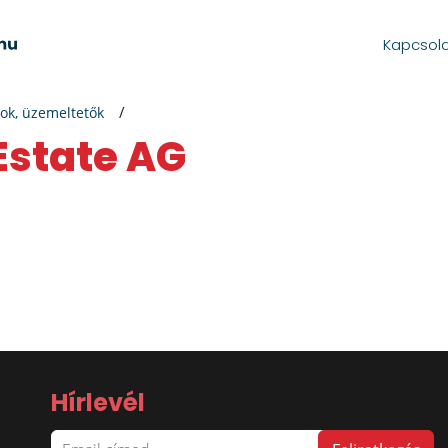
Kapcsol
ok, üzemeltetők
 Estate AG
Hírlevél