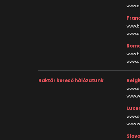
www.off
Fran
www.bu
www.off
Roma
www.bi
www.off
Raktár kereső hálózatunk
Belg
www.de
www.wa
Luxe
www.de
www.wa
Slova