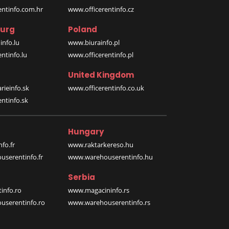
entinfo.com.hr
www.officerentinfo.cz
urg
Poland
nfo.lu
www.biurainfo.pl
ntinfo.lu
www.officerentinfo.pl
United Kingdom
rieinfo.sk
www.officerentinfo.co.uk
ntinfo.sk
Hungary
fo.fr
www.raktarkereso.hu
serentinfo.fr
www.warehouserentinfo.hu
Serbia
info.ro
www.magacininfo.rs
serentinfo.ro
www.warehouserentinfo.rs