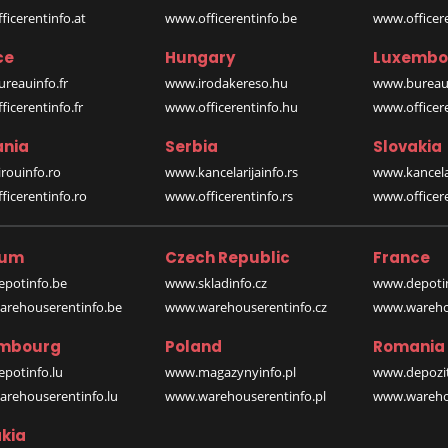
icerentinfo.at
www.officerentinfo.be
www.officer
ce
Hungary
Luxembo
reauinfo.fr
www.irodakereso.hu
www.bureaui
icerentinfo.fr
www.officerentinfo.hu
www.officere
nia
Serbia
Slovakia
rouinfo.ro
www.kancelarijainfo.rs
www.kancela
icerentinfo.ro
www.officerentinfo.rs
www.officere
ium
Czech Republic
France
potinfo.be
www.skladinfo.cz
www.depotin
rehouserentinfo.be
www.warehouserentinfo.cz
www.warehou
mbourg
Poland
Romania
potinfo.lu
www.magazynyinfo.pl
www.depozit
rehouserentinfo.lu
www.warehouserentinfo.pl
www.warehou
kia