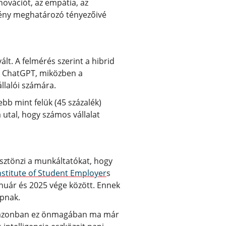
novációt, az empátia, az
tmény meghatározó tényezőivé
t. A felmérés szerint a hibrid
tt ChatGPT, miközben a
llalói számára.
bb mint felük (45 százalék)
 utal, hogy számos vállalat
sztönzi a munkáltatókat, hogy
nstitute of Student Employer
s
anuár és 2025 vége között. Ennek
apnak.
én, azonban ez önmagában ma már