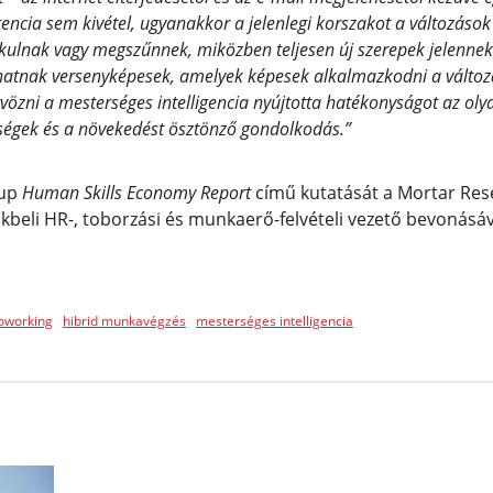
gencia sem kivétel, ugyanakkor a jelenlegi korszakot a változások
kulnak vagy megszűnnek, miközben teljesen új szerepek jelenne
hatnak versenyképesek, amelyek képesek alkalmazkodni a változá
vözni a mesterséges intelligencia nyújtotta hatékonyságot az ol
sségek és a növekedést ösztönző gondolkodás.”
oup
Human Skills Economy Report
című kutatását a Mortar Rese
okbeli HR-, toborzási és munkaerő-felvételi vezető bevonásáv
oworking
hibrid munkavégzés
mesterséges intelligencia