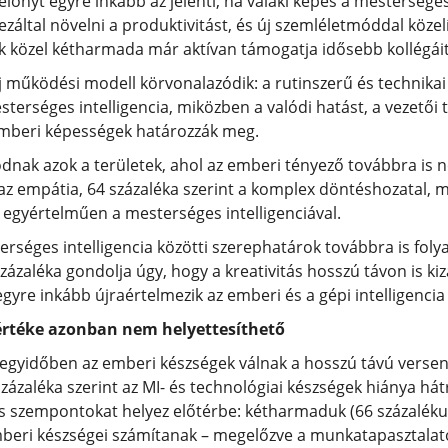
őnyt egyre inkább az jelenti, ha valaki képes a mesterséges 
záltal növelni a produktivitást, és új szemléletmóddal közel
ók közel kétharmada már aktívan támogatja idősebb kollégái
űködési modell körvonalazódik: a rutinszerű és technikai 
terséges intelligencia, miközben a valódi hatást, a vezetői 
emberi képességek határozzák meg.
lódnak azok a területek, ahol az emberi tényező továbbra is 
az empátia, 64 százaléka szerint a komplex döntéshozatal, mí
 egyértelműen a mesterséges intelligenciával.
séges intelligencia közötti szerephatárok továbbra is foly
zaléka gondolja úgy, hogy a kreativitás hosszú távon is ki
egyre inkább újraértelmezik az emberi és a gépi intelligencia
 értéke azonban nem helyettesíthető
 egyidőben az emberi készségek válnak a hosszú távú verse
zázaléka szerint az MI- és technológiai készségek hiánya hát
szempontokat helyez előtérbe: kétharmaduk (66 százalékuk) 
beri készségei számítanak – megelőzve a munkatapasztalatot