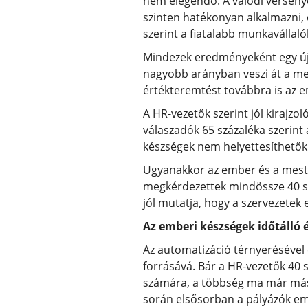
nem elegendő. A valódi versenyel
szinten hatékonyan alkalmazni, e
szerint a fiatalabb munkavállal
Mindezek eredményeként egy új m
nagyobb arányban veszi át a mes
értékteremtést továbbra is az 
A HR-vezetők szerint jól kirajzo
válaszadók 65 százaléka szerint 
készségek nem helyettesíthetők
Ugyanakkor az ember és a mester
megkérdezettek mindössze 40 szá
jól mutatja, hogy a szervezetek 
Az emberi készségek időtálló
Az automatizáció térnyerésével
forrásává. Bár a HR-vezetők 40 s
számára, a többség ma már más 
során elsősorban a pályázók em