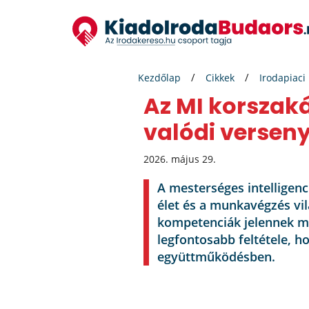
Kezdőlap
Cikkek
Irodapiaci
Az MI korszaká
valódi versen
2026. május 29.
A mesterséges intelligenc
élet és a munkavégzés vi
kompetenciák jelennek me
legfontosabb feltétele, 
együttműködésben.