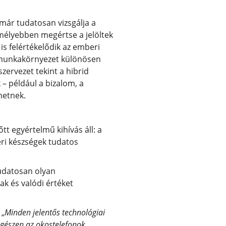
 már tudatosan vizsgálja a
mélyebben megértse a jelöltek
is felértékelődik az emberi
id munkakörnyezet különösen
zervezet tekint a hibrid
 például a bizalom, a
hetnek.
tt egyértelmű kihívás áll: a
eri készségek tudatos
tudatosan olyan
k és valódi értéket
:
„
Minden jelentős technológiai
 egészen az okostelefonok