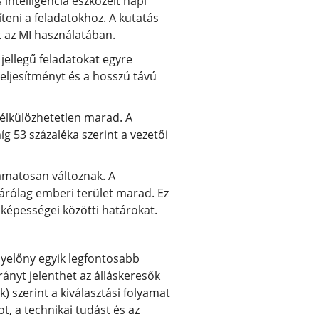
intelligencia eszközeit napi
íteni a feladatokhoz. A kutatás
t az MI használatában.
jellegű feladatokat egyre
teljesítményt és a hosszú távú
nélkülözhetetlen marad. A
g 53 százaléka szerint a vezetői
amatosan változnak. A
zárólag emberi terület marad. Ez
 képességei közötti határokat.
nyelőny egyik legfontosabb
rányt jelenthet az álláskeresők
szerint a kiválasztási folyamat
, a technikai tudást és az