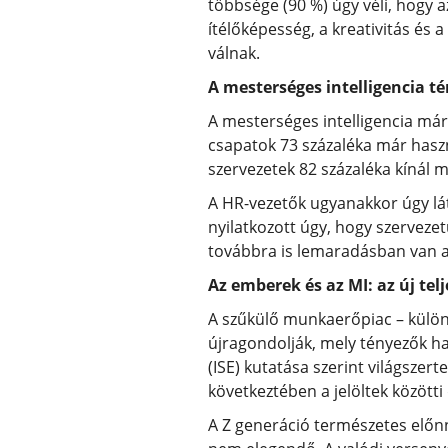
többsége (90 %) úgy véli, hogy 
ítélőképesség, a kreativitás és
válnak.
A mesterséges intelligencia t
A mesterséges intelligencia már
csapatok 73 százaléka már haszn
szervezetek 82 százaléka kínál 
A HR-vezetők ugyanakkor úgy látj
nyilatkozott úgy, hogy szerveze
továbbra is lemaradásban van a
Az emberek és az MI: az új te
A szűkülő munkaerőpiac – külön
újragondolják, mely tényezők h
(ISE) kutatása szerint világszer
következtében a jelöltek között
A Z generáció természetes előn