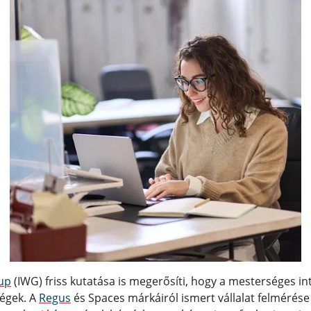
up
(IWG) friss kutatása is megerősíti, hogy a mesterséges in
ségek. A
Regus
és Spaces márkáiról ismert vállalat felmérése