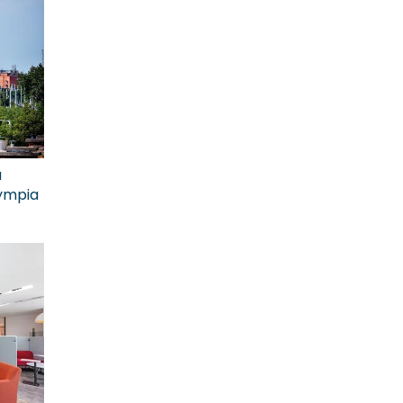
a
lympia