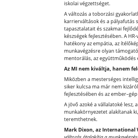
iskolai végzettséget.
A változás a toborzási gyakorla
karrierváltások és a pályafutá
tapasztalatait és szakmai fejlőd
készségek fejlesztésében. A HR-
hatékony az empátia, az ítélőké
munkavégzésre olyan támogató k
mentorálás, az együttműködés é
Az MI nem kiváltja, hanem fel
Miközben a mesterséges intellige
siker kulcsa ma már nem kizáról
fejlesztésében és az ember–gép
A jövő azoké a vállalatoké les
munkakörnyezetet alakítanak ki,
teremthetnek.
Mark Dixon, az International
változás átalakítja a munkavégzést