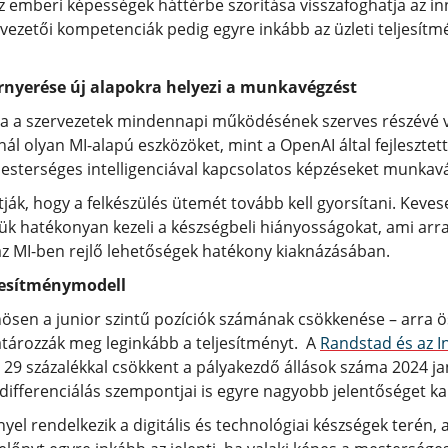
az emberi képességek háttérbe szorítása visszafoghatja az in
 a vezetői kompetenciák pedig egyre inkább az üzleti teljesí
érnyerése új alapokra helyezi a munkavégzést
a a szervezetek mindennapi működésének szerves részévé vál
ál olyan MI-alapú eszközöket, mint a OpenAI által fejleszte
mesterséges intelligenciával kapcsolatos képzéseket munkavá
ák, hogy a felkészülés ütemét tovább kell gyorsítani. Kevese
tük hatékonyan kezeli a készségbeli hiányosságokat, ami arra
z MI-ben rejlő lehetőségek hatékony kiaknázásában.
ljesítménymodell
ösen a junior szintű pozíciók számának csökkenése – arra ö
atározzák meg leginkább a teljesítményt. A
Randstad és az I
te 29 százalékkal csökkent a pályakezdő állások száma 2024 j
i differenciálás szempontjai is egyre nagyobb jelentőséget k
nyel rendelkezik a digitális és technológiai készségek ter