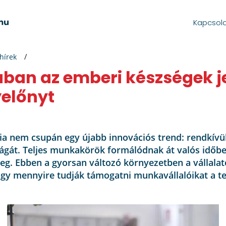
Kapcsol
 hírek
ban az emberi készségek je
yelőnyt
ia nem csupán egy újabb innovációs trend: rendkívüli
lágát. Teljes munkakörök formálódnak át valós időbe
g. Ebben a gyorsan változó környezetben a vállalat
hogy mennyire tudják támogatni munkavállalóikat a t