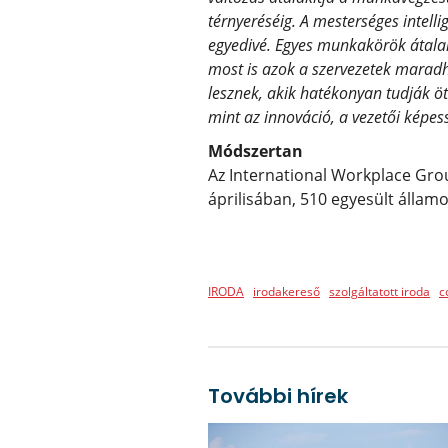
térnyeréséig. A mesterséges intelli
egyedivé. Egyes munkakörök átala
most is azok a szervezetek marad
lesznek, akik hatékonyan tudják öt
mint az innováció, a vezetői képe
Módszertan
Az International Workplace Gr
áprilisában, 510 egyesült állam
IRODA
irodakereső
szolgáltatott iroda
c
További hírek