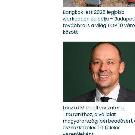
Bangkok lett 2026 legjobb
workcation úti célja – Budapes
továbbra is a világ TOP 10 vár
között
Laczkó Marcell visszatér a
TriGranithoz, a vállalat
magyarországi bérbeadásért 
eszközkezelésért felelős
vezetőjeként