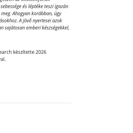
 sebessége és léptéke teszi igazán
k meg. Ahogyan korábban, úgy
sokhoz. A jövő nyertesei azok
yan sajátosan emberi készségekkel,
arch készítette 2026
al.