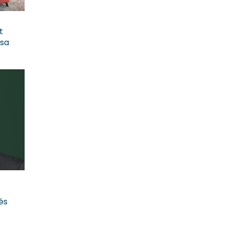
t
osa
és