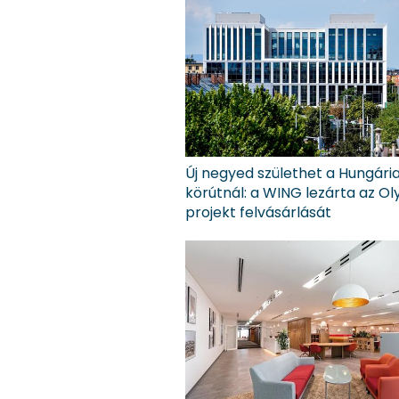
Új negyed születhet a Hungári
körútnál: a WING lezárta az O
projekt felvásárlását