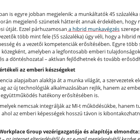
tban is egyre jobban megjelenik: a munkáltatók 45 százaléka
s során megjelenő szünetek hátterét annak érdekében, hogy 
ési útját. Ezzel párhuzamosan
a hibrid munkavégzés
szerepe 
vezetők több mint fele (55 százaléka) úgy véli, hogy a hibr
pesség és a vezetői kompetenciák erősítésében. Egyre több s
özegként, amelyben a legfontosabb emberi tulajdonságok –
s a döntéshozatal – aktívan fejlődhetnek és tovább erősöd
értékeli az emberi készségeket
ncia alapjaiban alakítja át a munka világát, a szervezetek elő
ag az új technológiák alkalmazásában rejlik, hanem az emb
 együttműködés hatékony erősítésében is.
z, amelyek nemcsak integrálják az MI-t működésükbe, hanem 
 ahol az emberi képességek hosszú távon is kibontakozhatna
 Workplace Group vezérigazgatója és alapítója elmondta
 – az internet elterjedésétől és az e-mail megjelenésétől kezdve