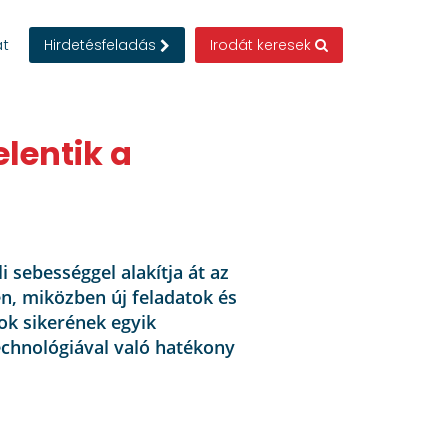
at
Hirdetésfeladás
Irodát keresek
lentik a
 sebességgel alakítja át az
n, miközben új feladatok és
ok sikerének egyik
echnológiával való hatékony