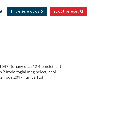
at
Hirdetésfeladás
Irodát keresek
 1047 Dohány utca 12 4.emelet. Lift
 2 iroda foglal még helyet, ahol
z iroda 2017. Június 1től