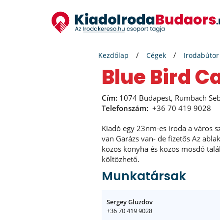
Kezdőlap
Cégek
Irodabútor
Blue Bird C
Cím:
1074 Budapest, Rumbach Sebe
Telefonszám:
+36 70 419 9028
Kiadó egy 23nm-es iroda a város sz
van Garázs van- de fizetős Az abla
közös konyha és közös mosdó találh
költözhető.
Munkatársak
Sergey Gluzdov
+36 70 419 9028