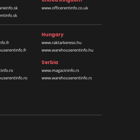
rieinfo.sk
www.officerentinfo.co.uk
ntinfo.sk
Hungary
fo.fr
www.raktarkereso.hu
serentinfo.fr
www.warehouserentinfo.hu
Serbia
info.ro
www.magacininfo.rs
serentinfo.ro
www.warehouserentinfo.rs