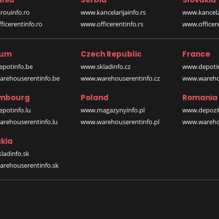
rouinfo.ro
www.kancelarijainfo.rs
www.kancela
icerentinfo.ro
www.officerentinfo.rs
www.officere
ium
Czech Republic
France
potinfo.be
www.skladinfo.cz
www.depotin
rehouserentinfo.be
www.warehouserentinfo.cz
www.warehou
mbourg
Poland
Romania
potinfo.lu
www.magazynyinfo.pl
www.depozit
rehouserentinfo.lu
www.warehouserentinfo.pl
www.warehou
kia
ladinfo.sk
rehouserentinfo.sk