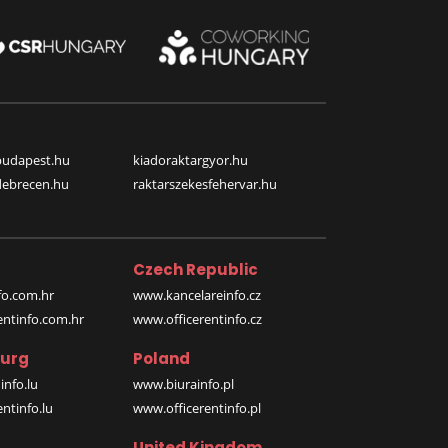
budapest.hu
kiadoraktargyor.hu
debrecen.hu
raktarszekesfehervar.hu
Czech Republic
o.com.hr
www.kancelareinfo.cz
entinfo.com.hr
www.officerentinfo.cz
urg
Poland
nfo.lu
www.biurainfo.pl
ntinfo.lu
www.officerentinfo.pl
United Kingdom