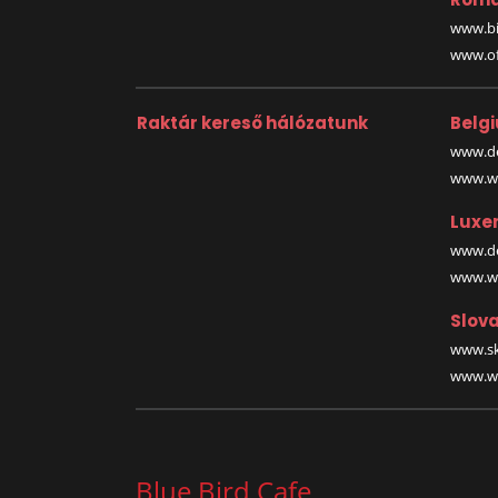
www.bi
www.off
Raktár kereső hálózatunk
Belg
www.de
www.wa
Luxe
www.de
www.wa
Slova
www.sk
www.wa
Blue Bird Cafe