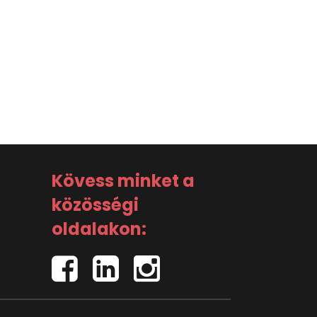
Kövess minket a
közösségi
oldalakon: