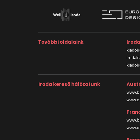
További oldalaink
Irod
kiadoir
irodak
kiadoi
Iroda kereső hálózatunk
Austr
www.bu
www.off
Fran
www.bu
www.off
Roma