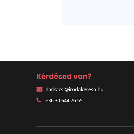
Kérdésed van?
harkacsi@irodakereso.hu
+36 30 644 76 55