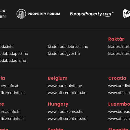
a
Raktár
oda.info
kiadoirodadebrecen.hu
kiadoraktar
iadobudapest.hu
kiadoirodagyor.hu
kiadoraktar
rodabudaors.hu
ia
Belgium
Croatia
eroinfo.at
www.bureauinfo.be
www.uredinf
icerentinfo.at
www.officerentinfo.be
www.officer
ce
Hungary
Luxembo
reauinfo.fr
www.irodakereso.hu
www.bureaui
icerentinfo.fr
www.officerentinfo.hu
www.officere
nia
Serbia
Slovakia