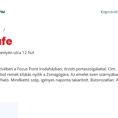
Kapcsol
afe
styén utca 12 fszt
ívében a Focus Point Irodaházban, őrzött portaszolgálattal. Cím:
kból remek kilátás nyílik a Zsinagógára. Az emelet ezen szárnyában
ató. Mindkettő szép, igényes naponta takarított. Bútorozatlan. A