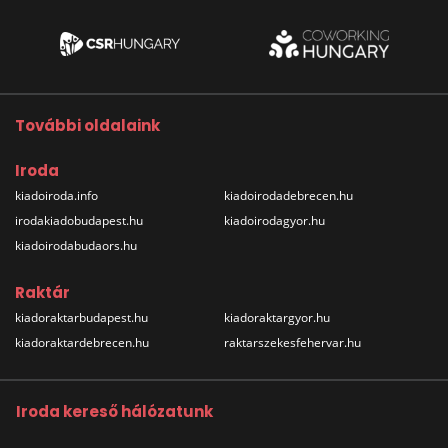
További oldalaink
Iroda
kiadoiroda.info
kiadoirodadebrecen.hu
irodakiadobudapest.hu
kiadoirodagyor.hu
kiadoirodabudaors.hu
Raktár
kiadoraktarbudapest.hu
kiadoraktargyor.hu
kiadoraktardebrecen.hu
raktarszekesfehervar.hu
Iroda kereső hálózatunk