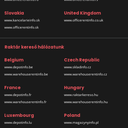
Slovakia
United Kingdom
www.kancelarieinfo.sk
www.officerentinfo.co.uk
www.officerentinfo.sk
Raktár kereső hálózatunk
Belgium
Czech Republic
www.depotinfo.be
www.skladinfo.cz
www.warehouserentinfo.be
www.warehouserentinfo.cz
France
Hungary
www.depotinfo.fr
www.raktarkereso.hu
www.warehouserentinfo.fr
www.warehouserentinfo.hu
Luxembourg
Poland
www.depotinfo.lu
www.magazynyinfo.pl