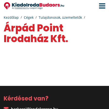
Navigá
aktivál
Kezdőlap
Cégek
Tulajdonosok, üzemeltetők
Árpád Point
Irodaház Kft.
Kérdésed van?