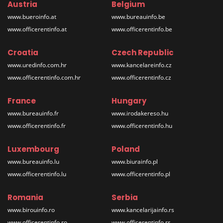
Austria
Belgium
www.bueroinfo.at
www.bureauinfo.be
www.officerentinfo.at
www.officerentinfo.be
Croatia
Czech Republic
www.uredinfo.com.hr
www.kancelareinfo.cz
www.officerentinfo.com.hr
www.officerentinfo.cz
France
Hungary
www.bureauinfo.fr
www.irodakereso.hu
www.officerentinfo.fr
www.officerentinfo.hu
Luxembourg
Poland
www.bureauinfo.lu
www.biurainfo.pl
www.officerentinfo.lu
www.officerentinfo.pl
Romania
Serbia
www.birouinfo.ro
www.kancelarijainfo.rs
www.officerentinfo.ro
www.officerentinfo.rs