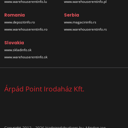
www.warehouserentinfo.lu
www.warehouserentinfo.pl
Romania
Serbia
www.depozitinfo.ro
www.magacininfo.rs
www.warehouserentinfo.ro
www.warehouserentinfo.rs
Slovakia
www.skladinfo.sk
www.warehouserentinfo.sk
Árpád Point Irodaház Kft.
Copyright 2012 - 2026 kiadoirodabudaors.hu. Minden jog