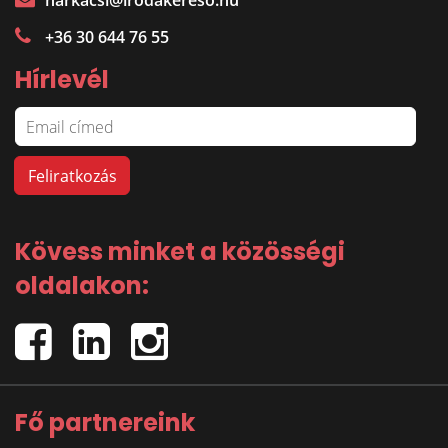
harkacsi@irodakereso.hu
+36 30 644 76 55
Hírlevél
Kövess minket a közösségi
oldalakon:
Fő partnereink