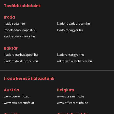
További oldalaink
Iroda
kiadoiroda.info
kiadoirodadebrecen.hu
irodakiadobudapest.hu
kiadoirodagyor.hu
kiadoirodabudaors.hu
Raktár
kiadoraktarbudapest.hu
kiadoraktargyor.hu
kiadoraktardebrecen.hu
raktarszekesfehervar.hu
Iroda kereső hálózatunk
Austria
Belgium
www.bueroinfo.at
www.bureauinfo.be
www.officerentinfo.at
www.officerentinfo.be