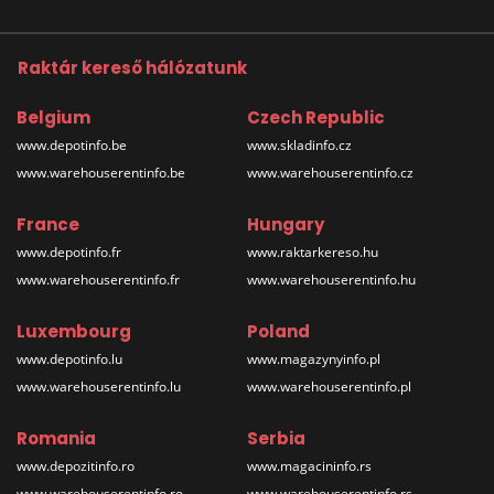
Raktár kereső hálózatunk
Belgium
Czech Republic
www.depotinfo.be
www.skladinfo.cz
www.warehouserentinfo.be
www.warehouserentinfo.cz
France
Hungary
www.depotinfo.fr
www.raktarkereso.hu
www.warehouserentinfo.fr
www.warehouserentinfo.hu
Luxembourg
Poland
www.depotinfo.lu
www.magazynyinfo.pl
www.warehouserentinfo.lu
www.warehouserentinfo.pl
Romania
Serbia
www.depozitinfo.ro
www.magacininfo.rs
www.warehouserentinfo.ro
www.warehouserentinfo.rs