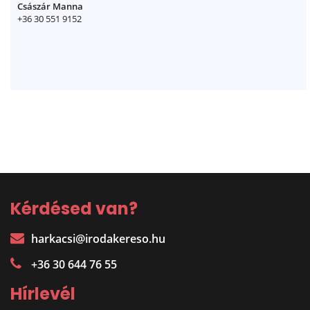
Császár Manna
+36 30 551 9152
Kérdésed van?
harkacsi@irodakereso.hu
+36 30 644 76 55
Hírlevél