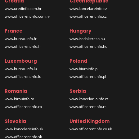
Croatia
Czech Republic
www.uredinfo.com.hr
www.kancelareinfo.cz
www.officerentinfo.com.hr
www.officerentinfo.cz
France
Hungary
www.bureauinfo.fr
www.irodakereso.hu
www.officerentinfo.fr
www.officerentinfo.hu
Luxembourg
Poland
www.bureauinfo.lu
www.biurainfo.pl
www.officerentinfo.lu
www.officerentinfo.pl
Romania
Serbia
www.birouinfo.ro
www.kancelarijainfo.rs
www.officerentinfo.ro
www.officerentinfo.rs
Slovakia
United Kingdom
www.kancelarieinfo.sk
www.officerentinfo.co.uk
www.officerentinfo.sk