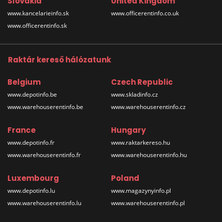
Slovakia
United Kingdom
www.kancelarieinfo.sk
www.officerentinfo.co.uk
www.officerentinfo.sk
Raktár kereső hálózatunk
Belgium
Czech Republic
www.depotinfo.be
www.skladinfo.cz
www.warehouserentinfo.be
www.warehouserentinfo.cz
France
Hungary
www.depotinfo.fr
www.raktarkereso.hu
www.warehouserentinfo.fr
www.warehouserentinfo.hu
Luxembourg
Poland
www.depotinfo.lu
www.magazynyinfo.pl
www.warehouserentinfo.lu
www.warehouserentinfo.pl