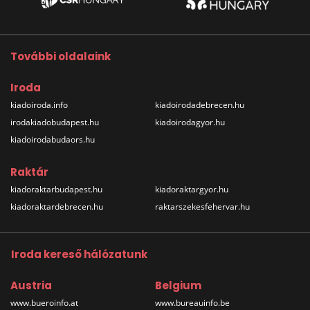
További oldalaink
Iroda
kiadoiroda.info
kiadoirodadebrecen.hu
irodakiadobudapest.hu
kiadoirodagyor.hu
kiadoirodabudaors.hu
Raktár
kiadoraktarbudapest.hu
kiadoraktargyor.hu
kiadoraktardebrecen.hu
raktarszekesfehervar.hu
Iroda kereső hálózatunk
Austria
Belgium
www.bueroinfo.at
www.bureauinfo.be