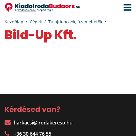
Navigá
aktivál
Kezdőlap
Cégek
Tulajdonosok, üzemeltetők
Bild-Up Kft.
Kérdésed van?
harkacsi@irodakereso.hu
+36 30 644 76 55