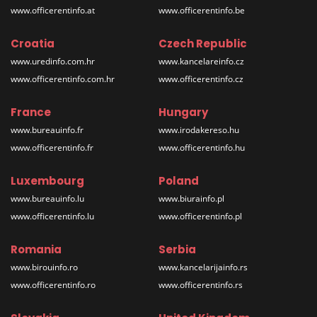
www.officerentinfo.at
www.officerentinfo.be
Croatia
Czech Republic
www.uredinfo.com.hr
www.kancelareinfo.cz
www.officerentinfo.com.hr
www.officerentinfo.cz
France
Hungary
www.bureauinfo.fr
www.irodakereso.hu
www.officerentinfo.fr
www.officerentinfo.hu
Luxembourg
Poland
www.bureauinfo.lu
www.biurainfo.pl
www.officerentinfo.lu
www.officerentinfo.pl
Romania
Serbia
www.birouinfo.ro
www.kancelarijainfo.rs
www.officerentinfo.ro
www.officerentinfo.rs