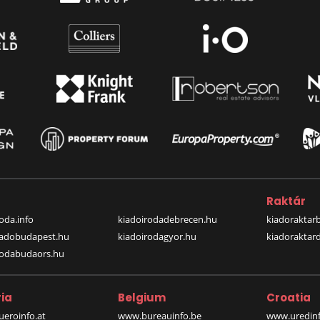
a
Raktár
oda.info
kiadoirodadebrecen.hu
kiadoraktar
iadobudapest.hu
kiadoirodagyor.hu
kiadoraktar
rodabudaors.hu
ia
Belgium
Croatia
eroinfo.at
www.bureauinfo.be
www.uredinf