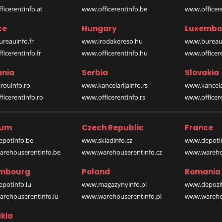
icerentinfo.at
www.officerentinfo.be
www.officer
ce
Hungary
Luxembo
reauinfo.fr
www.irodakereso.hu
www.bureaui
icerentinfo.fr
www.officerentinfo.hu
www.officere
nia
Serbia
Slovakia
rouinfo.ro
www.kancelarijainfo.rs
www.kancela
icerentinfo.ro
www.officerentinfo.rs
www.officere
ium
Czech Republic
France
potinfo.be
www.skladinfo.cz
www.depotin
rehouserentinfo.be
www.warehouserentinfo.cz
www.warehou
mbourg
Poland
Romania
potinfo.lu
www.magazynyinfo.pl
www.depozit
rehouserentinfo.lu
www.warehouserentinfo.pl
www.warehou
kia