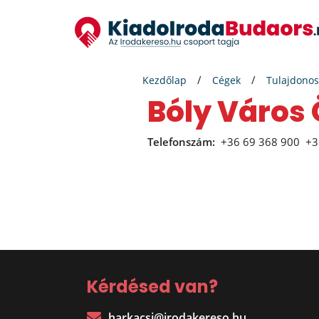
Kezdőlap
Cégek
Tulajdonos
Bóly Váro
Telefonszám:
+36 69 368 900
+3
Kérdésed van?
harkacsi@irodakereso.hu