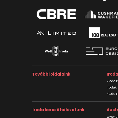
További oldalaink
Irod
kiadoir
irodak
kiadoi
Iroda kereső hálózatunk
Austr
www.bu