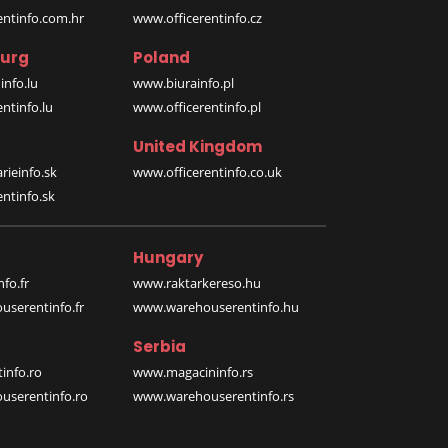
entinfo.com.hr
www.officerentinfo.cz
urg
Poland
nfo.lu
www.biurainfo.pl
ntinfo.lu
www.officerentinfo.pl
United Kingdom
rieinfo.sk
www.officerentinfo.co.uk
ntinfo.sk
Hungary
fo.fr
www.raktarkereso.hu
serentinfo.fr
www.warehouserentinfo.hu
Serbia
info.ro
www.magacininfo.rs
serentinfo.ro
www.warehouserentinfo.rs