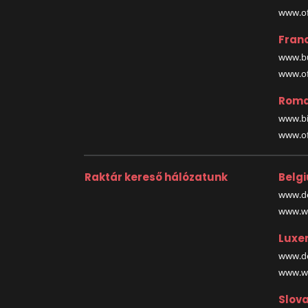
www.off
Fran
www.bu
www.off
Roma
www.bi
www.off
Raktár kereső hálózatunk
Belg
www.de
www.wa
Luxe
www.de
www.wa
Slova