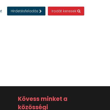
at
Hirdetésfeladás
Irodát keresek
Kövess minket a
közösségi