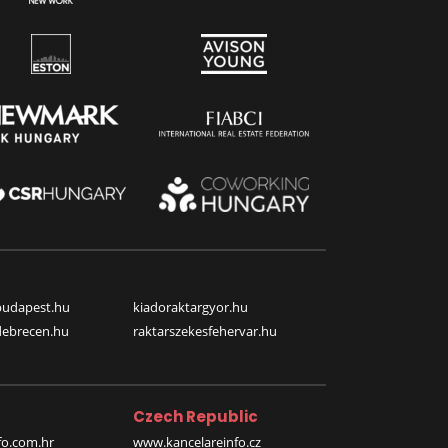
budapest.hu
kiadoraktargyor.hu
debrecen.hu
raktarszekesfehervar.hu
Czech Republic
o.com.hr
www.kancelareinfo.cz