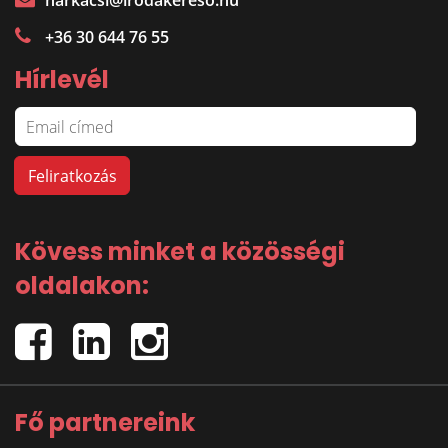
harkacsi@irodakereso.hu
+36 30 644 76 55
Hírlevél
Kövess minket a közösségi
oldalakon:
Fő partnereink