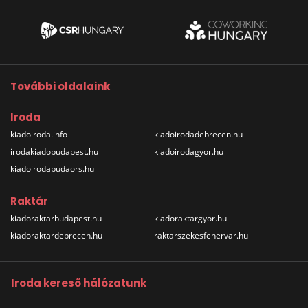
További oldalaink
Iroda
kiadoiroda.info
kiadoirodadebrecen.hu
irodakiadobudapest.hu
kiadoirodagyor.hu
kiadoirodabudaors.hu
Raktár
kiadoraktarbudapest.hu
kiadoraktargyor.hu
kiadoraktardebrecen.hu
raktarszekesfehervar.hu
Iroda kereső hálózatunk