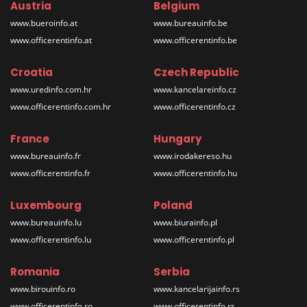
Austria
Belgium
www.bueroinfo.at
www.bureauinfo.be
www.officerentinfo.at
www.officerentinfo.be
Croatia
Czech Republic
www.uredinfo.com.hr
www.kancelareinfo.cz
www.officerentinfo.com.hr
www.officerentinfo.cz
France
Hungary
www.bureauinfo.fr
www.irodakereso.hu
www.officerentinfo.fr
www.officerentinfo.hu
Luxembourg
Poland
www.bureauinfo.lu
www.biurainfo.pl
www.officerentinfo.lu
www.officerentinfo.pl
Romania
Serbia
www.birouinfo.ro
www.kancelarijainfo.rs
www.officerentinfo.ro
www.officerentinfo.rs