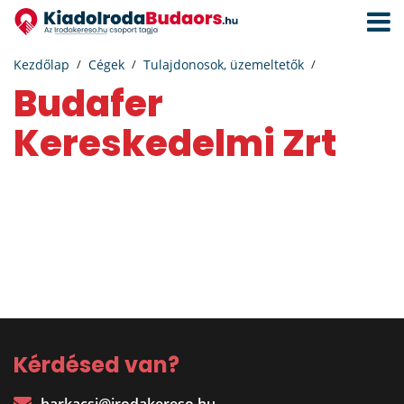
Navigá
aktivál
Kezdőlap
Cégek
Tulajdonosok, üzemeltetők
Budafer
Kereskedelmi Zrt
Kérdésed van?