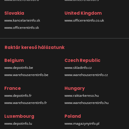
Slovakia
United Kingdom
www.kancelarieinfo.sk
www.officerentinfo.co.uk
www.officerentinfo.sk
Raktár kereső hálózatunk
Belgium
Czech Republic
www.depotinfo.be
www.skladinfo.cz
www.warehouserentinfo.be
www.warehouserentinfo.cz
France
Hungary
www.depotinfo.fr
www.raktarkereso.hu
www.warehouserentinfo.fr
www.warehouserentinfo.hu
Luxembourg
Poland
www.depotinfo.lu
www.magazynyinfo.pl