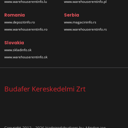
www.warehouserentinfo.lu
www.warehouserentinfo.pl
Romania
Serbia
www.depozitinfo.ro
www.magacininfo.rs
www.warehouserentinfo.ro
www.warehouserentinfo.rs
Slovakia
www.skladinfo.sk
www.warehouserentinfo.sk
Budafer Kereskedelmi Zrt
Copyright 2012 - 2026 kiadoirodabudaors.hu. Minden jog