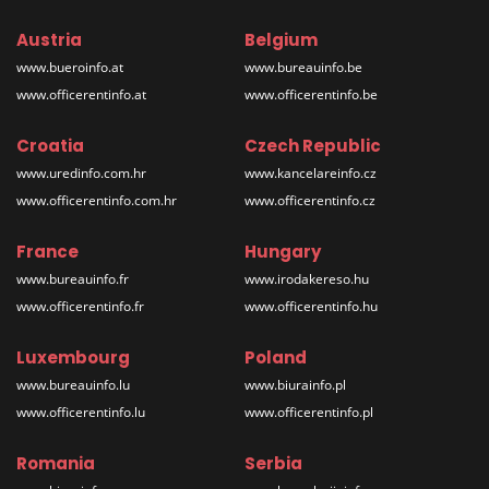
Austria
Belgium
www.bueroinfo.at
www.bureauinfo.be
www.officerentinfo.at
www.officerentinfo.be
Croatia
Czech Republic
www.uredinfo.com.hr
www.kancelareinfo.cz
www.officerentinfo.com.hr
www.officerentinfo.cz
France
Hungary
www.bureauinfo.fr
www.irodakereso.hu
www.officerentinfo.fr
www.officerentinfo.hu
Luxembourg
Poland
www.bureauinfo.lu
www.biurainfo.pl
www.officerentinfo.lu
www.officerentinfo.pl
Romania
Serbia