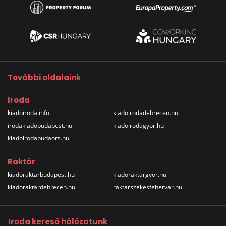
További oldalaink
Iroda
kiadoiroda.info
kiadoirodadebrecen.hu
irodakiadobudapest.hu
kiadoirodagyor.hu
kiadoirodabudaors.hu
Raktár
kiadoraktarbudapest.hu
kiadoraktargyor.hu
kiadoraktardebrecen.hu
raktarszekesfehervar.hu
Iroda kereső hálózatunk