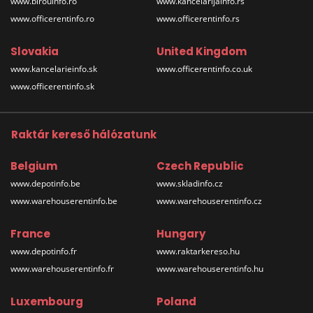
www.birouinfo.ro
www.kancelarijainfo.rs
www.officerentinfo.ro
www.officerentinfo.rs
Slovakia
United Kingdom
www.kancelarieinfo.sk
www.officerentinfo.co.uk
www.officerentinfo.sk
Raktár kereső hálózatunk
Belgium
Czech Republic
www.depotinfo.be
www.skladinfo.cz
www.warehouserentinfo.be
www.warehouserentinfo.cz
France
Hungary
www.depotinfo.fr
www.raktarkereso.hu
www.warehouserentinfo.fr
www.warehouserentinfo.hu
Luxembourg
Poland