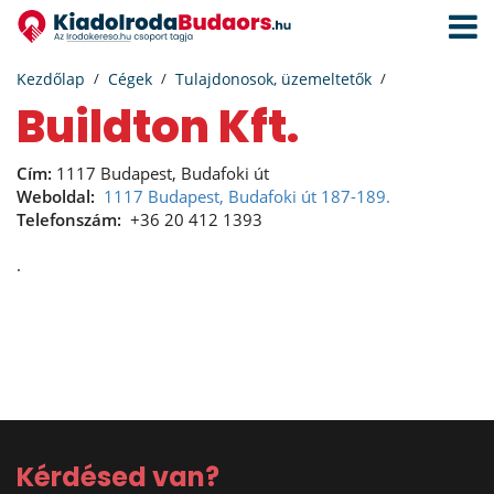
Navigá
aktivál
Kezdőlap
Cégek
Tulajdonosok, üzemeltetők
Buildton Kft.
Cím:
1117 Budapest, Budafoki út
Weboldal:
1117 Budapest, Budafoki út 187-189.
Telefonszám:
+36 20 412 1393
.
Kérdésed van?