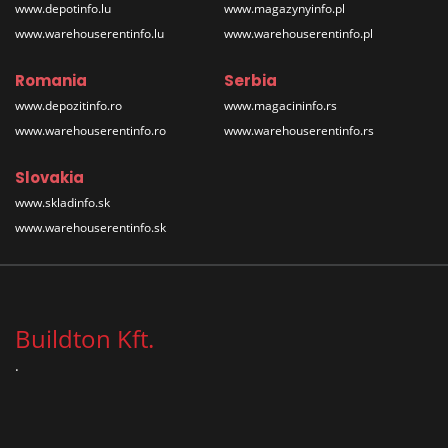
www.depotinfo.lu
www.magazynyinfo.pl
www.warehouserentinfo.lu
www.warehouserentinfo.pl
Romania
Serbia
www.depozitinfo.ro
www.magacininfo.rs
www.warehouserentinfo.ro
www.warehouserentinfo.rs
Slovakia
www.skladinfo.sk
www.warehouserentinfo.sk
Buildton Kft.
.