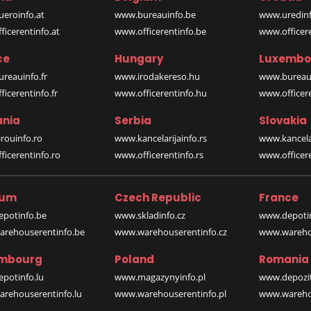
eroinfo.at
www.bureauinfo.be
www.uredinf
icerentinfo.at
www.officerentinfo.be
www.officer
ce
Hungary
Luxembo
reauinfo.fr
www.irodakereso.hu
www.bureaui
icerentinfo.fr
www.officerentinfo.hu
www.officere
nia
Serbia
Slovakia
rouinfo.ro
www.kancelarijainfo.rs
www.kancela
icerentinfo.ro
www.officerentinfo.rs
www.officere
ium
Czech Republic
France
potinfo.be
www.skladinfo.cz
www.depotin
rehouserentinfo.be
www.warehouserentinfo.cz
www.warehou
mbourg
Poland
Romania
potinfo.lu
www.magazynyinfo.pl
www.depozit
rehouserentinfo.lu
www.warehouserentinfo.pl
www.warehou