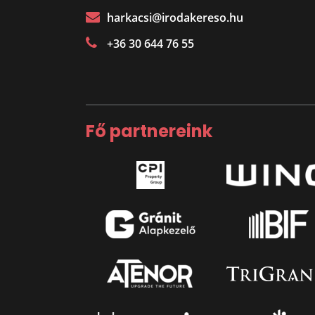
harkacsi@irodakereso.hu
+36 30 644 76 55
Fő partnereink