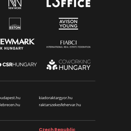
budapest.hu
kiadoraktargyor.hu
debrecen.hu
raktarszekesfehervar.hu
Czech Republic