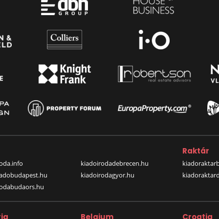
a
Raktár
oda.info
kiadoirodadebrecen.hu
kiadoraktar
iadobudapest.hu
kiadoirodagyor.hu
kiadoraktar
rodabudaors.hu
ia
Belgium
Croatia