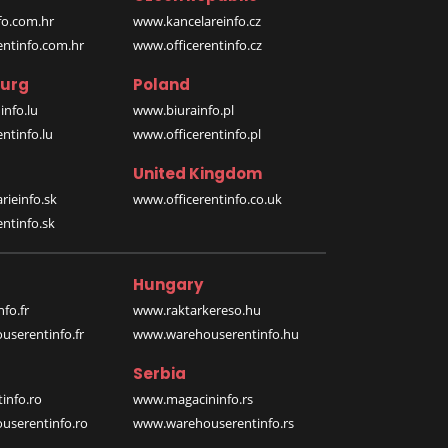
o.com.hr
www.kancelareinfo.cz
entinfo.com.hr
www.officerentinfo.cz
urg
Poland
nfo.lu
www.biurainfo.pl
ntinfo.lu
www.officerentinfo.pl
United Kingdom
rieinfo.sk
www.officerentinfo.co.uk
ntinfo.sk
Hungary
fo.fr
www.raktarkereso.hu
serentinfo.fr
www.warehouserentinfo.hu
Serbia
info.ro
www.magacininfo.rs
serentinfo.ro
www.warehouserentinfo.rs