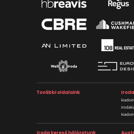
További oldalaink
Irod
kiadoir
irodak
kiadoi
Iroda kereső hálózatunk
Austr