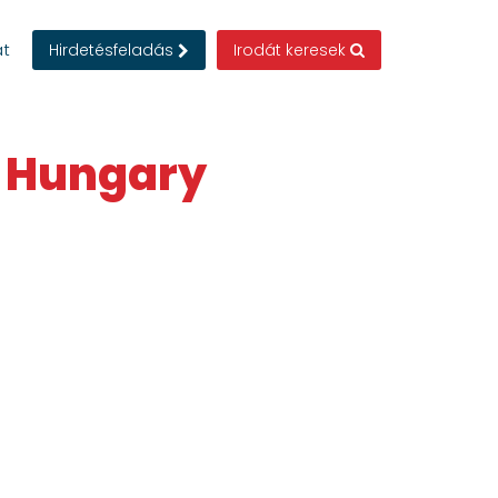
at
Hirdetésfeladás
Irodát keresek