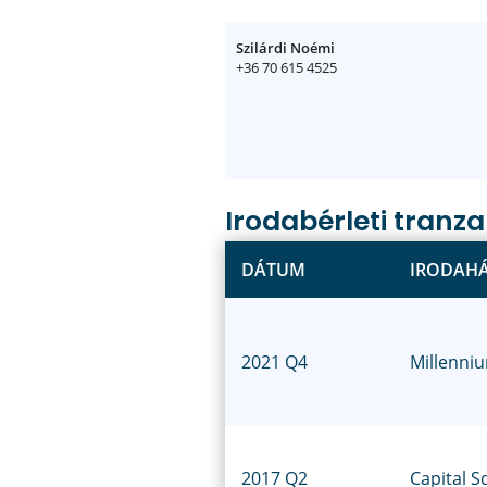
Szilárdi Noémi
+36 70 615 4525
Irodabérleti tranz
DÁTUM
IRODAH
2021 Q4
Millenniu
2017 Q2
Capital S