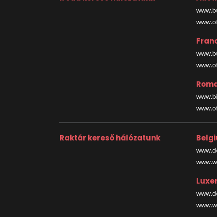
www.bu
www.off
Fran
www.bu
www.off
Roma
www.bi
www.off
Raktár kereső hálózatunk
Belg
www.de
www.wa
Luxe
www.de
www.wa