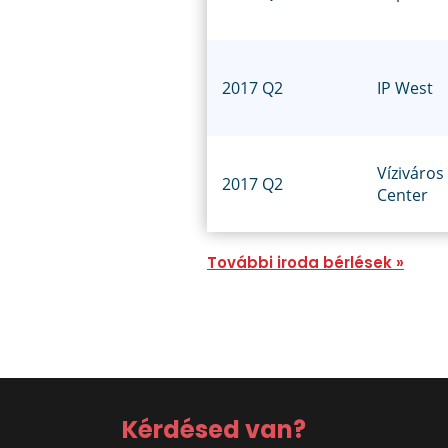
2017 Q2
IP West
Víziváros
2017 Q2
Center
További iroda bérlések »
Kérdésed van?