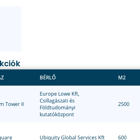
akciók
ÁZ
BÉRLŐ
M2
Europe Lowe Kft,
Csillagászati és
m Tower II
2500
Földtudományi
kutatóközpont
quare
Ubiquity Global Services Kft
600