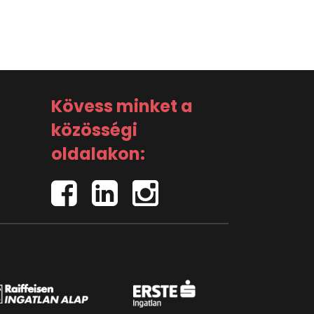
Kövess minket a
közösségi
oldalakon: