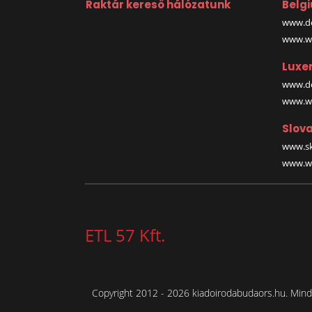
Raktár kereső hálózatunk
Belg
www.de
www.wa
Luxe
www.de
www.wa
Slova
www.sk
www.wa
ETL 57 Kft.
Copyright 2012 - 2026 kiadoirodabudaors.hu. Minde