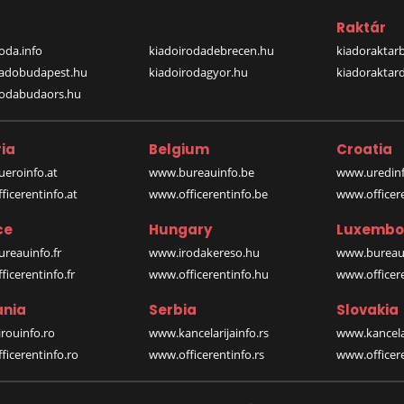
a
Raktár
oda.info
kiadoirodadebrecen.hu
kiadoraktar
iadobudapest.hu
kiadoirodagyor.hu
kiadoraktar
rodabudaors.hu
ia
Belgium
Croatia
eroinfo.at
www.bureauinfo.be
www.uredinf
icerentinfo.at
www.officerentinfo.be
www.officer
ce
Hungary
Luxembo
reauinfo.fr
www.irodakereso.hu
www.bureaui
icerentinfo.fr
www.officerentinfo.hu
www.officere
nia
Serbia
Slovakia
rouinfo.ro
www.kancelarijainfo.rs
www.kancela
icerentinfo.ro
www.officerentinfo.rs
www.officere