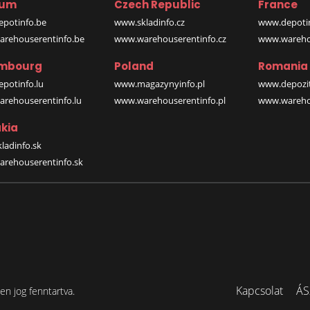
ium
Czech Republic
France
potinfo.be
www.skladinfo.cz
www.depotin
rehouserentinfo.be
www.warehouserentinfo.cz
www.warehou
mbourg
Poland
Romania
potinfo.lu
www.magazynyinfo.pl
www.depozit
rehouserentinfo.lu
www.warehouserentinfo.pl
www.warehou
kia
ladinfo.sk
rehouserentinfo.sk
Kapcsolat
ÁS
n jog fenntartva.