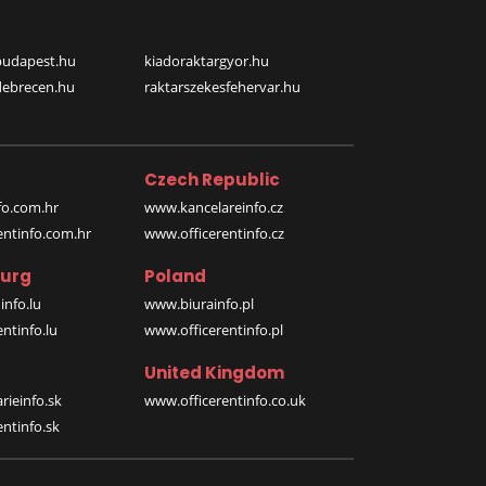
budapest.hu
kiadoraktargyor.hu
debrecen.hu
raktarszekesfehervar.hu
Czech Republic
o.com.hr
www.kancelareinfo.cz
entinfo.com.hr
www.officerentinfo.cz
urg
Poland
nfo.lu
www.biurainfo.pl
ntinfo.lu
www.officerentinfo.pl
United Kingdom
rieinfo.sk
www.officerentinfo.co.uk
ntinfo.sk