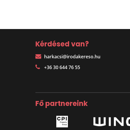
Kérdésed van?
harkacsi@irodakereso.hu
+36 30 644 76 55
Fő partnereink