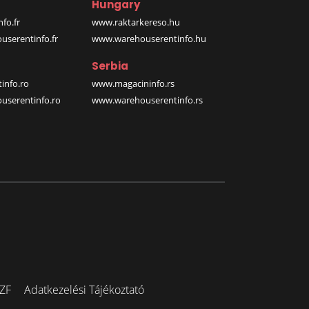
Hungary
fo.fr
www.raktarkereso.hu
serentinfo.fr
www.warehouserentinfo.hu
Serbia
info.ro
www.magacininfo.rs
serentinfo.ro
www.warehouserentinfo.rs
ZF
Adatkezelési Tájékoztató