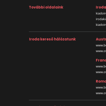
További oldalaink
Irod
kiadoir
irodak
kiadoi
Iroda kereső hálózatunk
Austr
www.bu
www.off
Fran
www.bu
www.off
Roma
www.bi
www.off