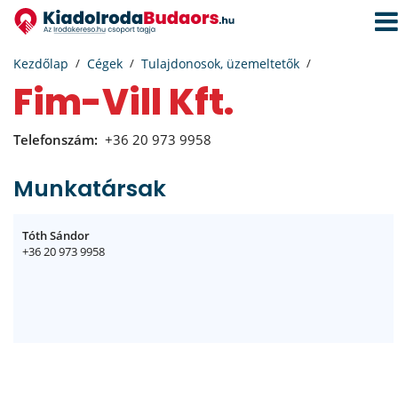
Navi
aktiv
Kezdőlap
Cégek
Tulajdonosok, üzemeltetők
Fim-Vill Kft.
Telefonszám:
+36 20 973 9958
Munkatársak
Tóth Sándor
+36 20 973 9958