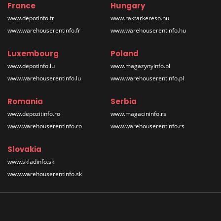
France
Hungary
www.depotinfo.fr
www.raktarkereso.hu
www.warehouserentinfo.fr
www.warehouserentinfo.hu
Luxembourg
Poland
www.depotinfo.lu
www.magazynyinfo.pl
www.warehouserentinfo.lu
www.warehouserentinfo.pl
Romania
Serbia
www.depozitinfo.ro
www.magacininfo.rs
www.warehouserentinfo.ro
www.warehouserentinfo.rs
Slovakia
www.skladinfo.sk
www.warehouserentinfo.sk