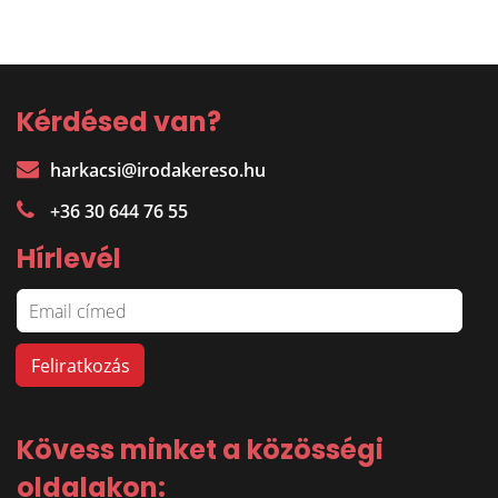
Kérdésed van?
harkacsi@irodakereso.hu
+36 30 644 76 55
Hírlevél
Kövess minket a közösségi
oldalakon: