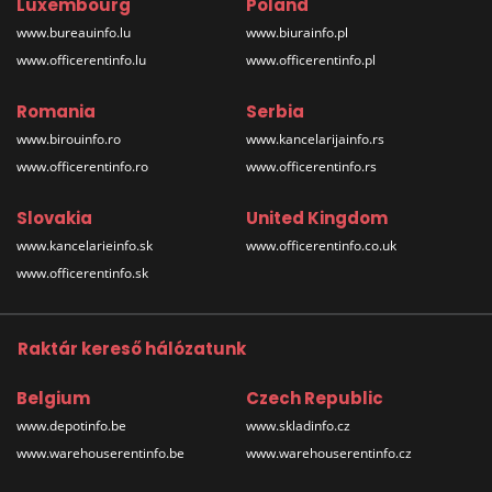
Luxembourg
Poland
www.bureauinfo.lu
www.biurainfo.pl
www.officerentinfo.lu
www.officerentinfo.pl
Romania
Serbia
www.birouinfo.ro
www.kancelarijainfo.rs
www.officerentinfo.ro
www.officerentinfo.rs
Slovakia
United Kingdom
www.kancelarieinfo.sk
www.officerentinfo.co.uk
www.officerentinfo.sk
Raktár kereső hálózatunk
Belgium
Czech Republic
www.depotinfo.be
www.skladinfo.cz
www.warehouserentinfo.be
www.warehouserentinfo.cz