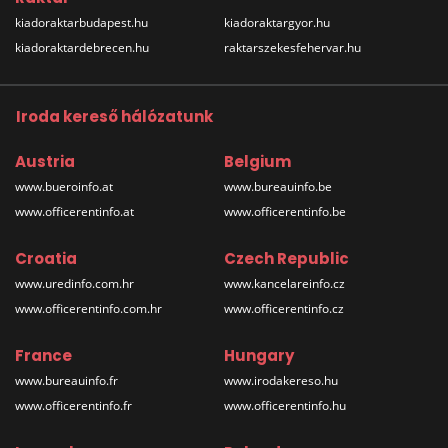
kiadoraktarbudapest.hu
kiadoraktargyor.hu
kiadoraktardebrecen.hu
raktarszekesfehervar.hu
Iroda kereső hálózatunk
Austria
Belgium
www.bueroinfo.at
www.bureauinfo.be
www.officerentinfo.at
www.officerentinfo.be
Croatia
Czech Republic
www.uredinfo.com.hr
www.kancelareinfo.cz
www.officerentinfo.com.hr
www.officerentinfo.cz
France
Hungary
www.bureauinfo.fr
www.irodakereso.hu
www.officerentinfo.fr
www.officerentinfo.hu