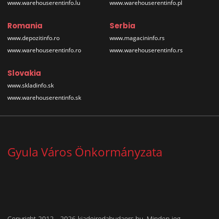
www.warehouserentinfo.lu
www.warehouserentinfo.pl
Romania
Serbia
www.depozitinfo.ro
www.magacininfo.rs
www.warehouserentinfo.ro
www.warehouserentinfo.rs
Slovakia
www.skladinfo.sk
www.warehouserentinfo.sk
Gyula Város Önkormányzata
Copyright 2012 - 2026 kiadoirodabudaors.hu. Minden jog