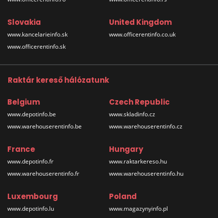
Slovakia
United Kingdom
www.kancelarieinfo.sk
www.officerentinfo.co.uk
www.officerentinfo.sk
Raktár kereső hálózatunk
Belgium
Czech Republic
www.depotinfo.be
www.skladinfo.cz
www.warehouserentinfo.be
www.warehouserentinfo.cz
France
Hungary
www.depotinfo.fr
www.raktarkereso.hu
www.warehouserentinfo.fr
www.warehouserentinfo.hu
Luxembourg
Poland
www.depotinfo.lu
www.magazynyinfo.pl