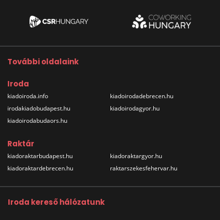
További oldalaink
Iroda
kiadoiroda.info
kiadoirodadebrecen.hu
irodakiadobudapest.hu
kiadoirodagyor.hu
kiadoirodabudaors.hu
Raktár
kiadoraktarbudapest.hu
kiadoraktargyor.hu
kiadoraktardebrecen.hu
raktarszekesfehervar.hu
Iroda kereső hálózatunk