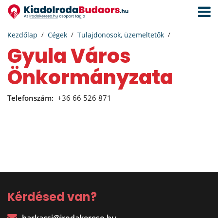
Navigá
aktivál
Kezdőlap
Cégek
Tulajdonosok, üzemeltetők
Gyula Város
Önkormányzata
Telefonszám:
+36 66 526 871
Kérdésed van?