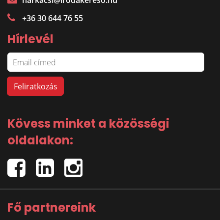
harkacsi@irodakereso.hu
+36 30 644 76 55
Hírlevél
Kövess minket a közösségi
oldalakon:
Fő partnereink