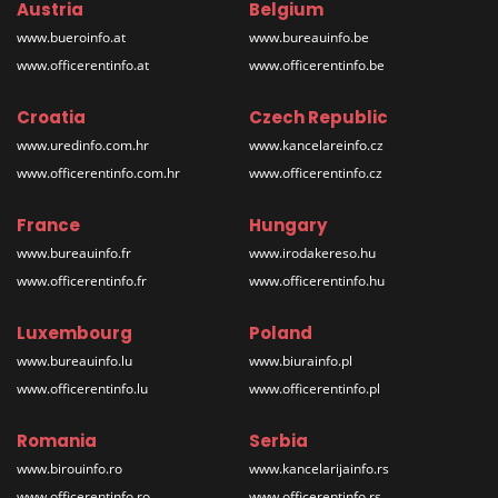
Austria
Belgium
www.bueroinfo.at
www.bureauinfo.be
www.officerentinfo.at
www.officerentinfo.be
Croatia
Czech Republic
www.uredinfo.com.hr
www.kancelareinfo.cz
www.officerentinfo.com.hr
www.officerentinfo.cz
France
Hungary
www.bureauinfo.fr
www.irodakereso.hu
www.officerentinfo.fr
www.officerentinfo.hu
Luxembourg
Poland
www.bureauinfo.lu
www.biurainfo.pl
www.officerentinfo.lu
www.officerentinfo.pl
Romania
Serbia
www.birouinfo.ro
www.kancelarijainfo.rs
www.officerentinfo.ro
www.officerentinfo.rs