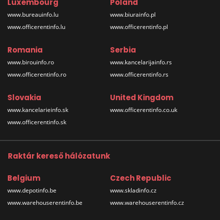
Luxembourg
Poland
www.bureauinfo.lu
www.biurainfo.pl
www.officerentinfo.lu
www.officerentinfo.pl
Romania
Serbia
www.birouinfo.ro
www.kancelarijainfo.rs
www.officerentinfo.ro
www.officerentinfo.rs
Slovakia
United Kingdom
www.kancelarieinfo.sk
www.officerentinfo.co.uk
www.officerentinfo.sk
Raktár kereső hálózatunk
Belgium
Czech Republic
www.depotinfo.be
www.skladinfo.cz
www.warehouserentinfo.be
www.warehouserentinfo.cz