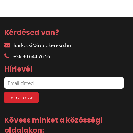
Kérdésed van?
harkacsi@irodakereso.hu
+36 30 644 76 55
Hírlevél
Kövess minket a közösségi
oldalakon: