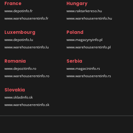
France
Hungary
www.depotinfo.fr
www.raktarkereso.hu
www.warehouserentinfo.fr
www.warehouserentinfo.hu
Luxembourg
Poland
www.depotinfo.lu
www.magazynyinfo.pl
www.warehouserentinfo.lu
www.warehouserentinfo.pl
Romania
Serbia
www.depozitinfo.ro
www.magacininfo.rs
www.warehouserentinfo.ro
www.warehouserentinfo.rs
Slovakia
www.skladinfo.sk
www.warehouserentinfo.sk