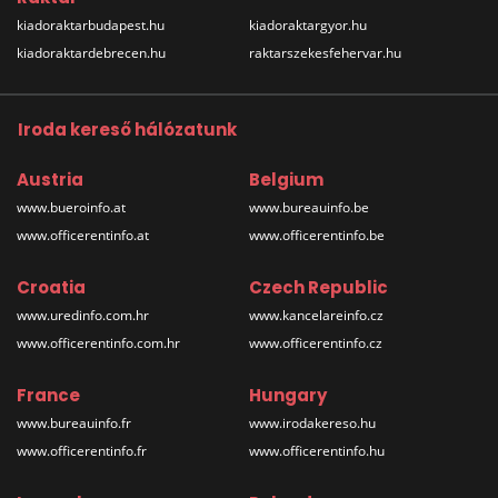
kiadoraktarbudapest.hu
kiadoraktargyor.hu
kiadoraktardebrecen.hu
raktarszekesfehervar.hu
Iroda kereső hálózatunk
Austria
Belgium
www.bueroinfo.at
www.bureauinfo.be
www.officerentinfo.at
www.officerentinfo.be
Croatia
Czech Republic
www.uredinfo.com.hr
www.kancelareinfo.cz
www.officerentinfo.com.hr
www.officerentinfo.cz
France
Hungary
www.bureauinfo.fr
www.irodakereso.hu
www.officerentinfo.fr
www.officerentinfo.hu