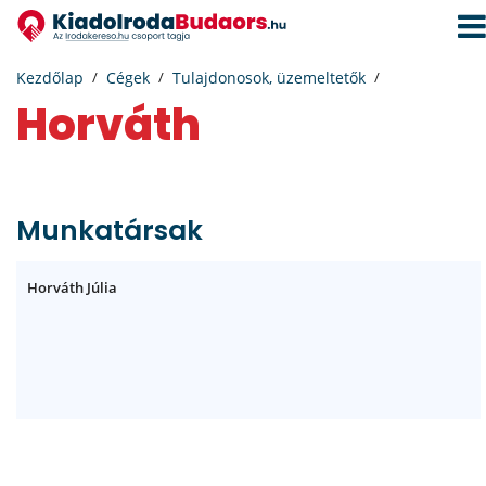
Navi
aktiv
Kezdőlap
Cégek
Tulajdonosok, üzemeltetők
Horváth
Munkatársak
Horváth Júlia