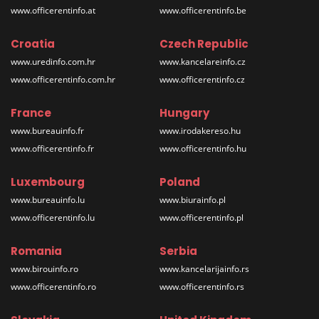
www.officerentinfo.at
www.officerentinfo.be
Croatia
Czech Republic
www.uredinfo.com.hr
www.kancelareinfo.cz
www.officerentinfo.com.hr
www.officerentinfo.cz
France
Hungary
www.bureauinfo.fr
www.irodakereso.hu
www.officerentinfo.fr
www.officerentinfo.hu
Luxembourg
Poland
www.bureauinfo.lu
www.biurainfo.pl
www.officerentinfo.lu
www.officerentinfo.pl
Romania
Serbia
www.birouinfo.ro
www.kancelarijainfo.rs
www.officerentinfo.ro
www.officerentinfo.rs