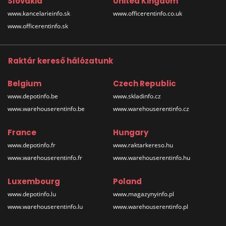
Slovakia
United Kingdom
www.kancelarieinfo.sk
www.officerentinfo.co.uk
www.officerentinfo.sk
Raktár kereső hálózatunk
Belgium
Czech Republic
www.depotinfo.be
www.skladinfo.cz
www.warehouserentinfo.be
www.warehouserentinfo.cz
France
Hungary
www.depotinfo.fr
www.raktarkereso.hu
www.warehouserentinfo.fr
www.warehouserentinfo.hu
Luxembourg
Poland
www.depotinfo.lu
www.magazynyinfo.pl
www.warehouserentinfo.lu
www.warehouserentinfo.pl