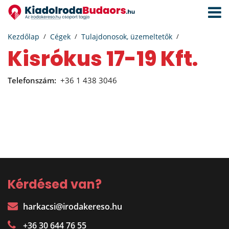
Navigá
aktivál
Kezdőlap
Cégek
Tulajdonosok, üzemeltetők
Kisrókus 17-19 Kft.
Telefonszám:
+36 1 438 3046
Kérdésed van?
harkacsi@irodakereso.hu
+36 30 644 76 55