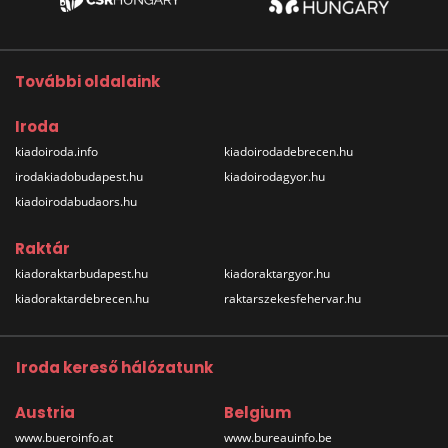
További oldalaink
Iroda
kiadoiroda.info
kiadoirodadebrecen.hu
irodakiadobudapest.hu
kiadoirodagyor.hu
kiadoirodabudaors.hu
Raktár
kiadoraktarbudapest.hu
kiadoraktargyor.hu
kiadoraktardebrecen.hu
raktarszekesfehervar.hu
Iroda kereső hálózatunk
Austria
Belgium
www.bueroinfo.at
www.bureauinfo.be