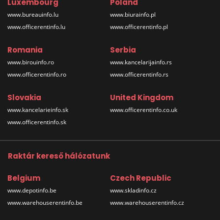
Luxembourg
Poland
www.bureauinfo.lu
www.biurainfo.pl
www.officerentinfo.lu
www.officerentinfo.pl
Romania
Serbia
www.birouinfo.ro
www.kancelarijainfo.rs
www.officerentinfo.ro
www.officerentinfo.rs
Slovakia
United Kingdom
www.kancelarieinfo.sk
www.officerentinfo.co.uk
www.officerentinfo.sk
Raktár kereső hálózatunk
Belgium
Czech Republic
www.depotinfo.be
www.skladinfo.cz
www.warehouserentinfo.be
www.warehouserentinfo.cz