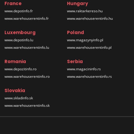
France
Hungary
www.depotinfo.fr
www.raktarkereso.hu
www.warehouserentinfo.fr
www.warehouserentinfo.hu
Luxembourg
Poland
www.depotinfo.lu
www.magazynyinfo.pl
www.warehouserentinfo.lu
www.warehouserentinfo.pl
Romania
Serbia
www.depozitinfo.ro
www.magacininfo.rs
www.warehouserentinfo.ro
www.warehouserentinfo.rs
Slovakia
www.skladinfo.sk
www.warehouserentinfo.sk