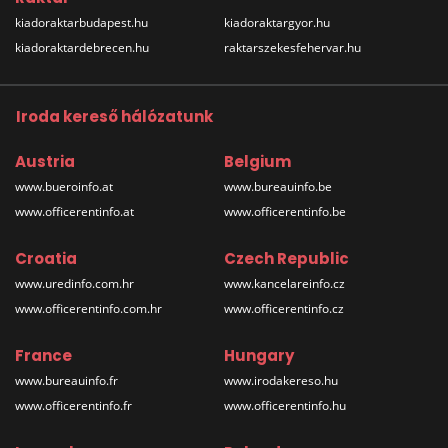
kiadoraktarbudapest.hu
kiadoraktargyor.hu
kiadoraktardebrecen.hu
raktarszekesfehervar.hu
Iroda kereső hálózatunk
Austria
Belgium
www.bueroinfo.at
www.bureauinfo.be
www.officerentinfo.at
www.officerentinfo.be
Croatia
Czech Republic
www.uredinfo.com.hr
www.kancelareinfo.cz
www.officerentinfo.com.hr
www.officerentinfo.cz
France
Hungary
www.bureauinfo.fr
www.irodakereso.hu
www.officerentinfo.fr
www.officerentinfo.hu