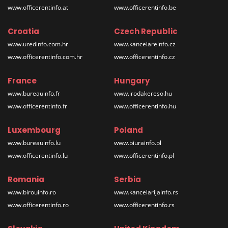
www.officerentinfo.at
www.officerentinfo.be
Croatia
Czech Republic
www.uredinfo.com.hr
www.kancelareinfo.cz
www.officerentinfo.com.hr
www.officerentinfo.cz
France
Hungary
www.bureauinfo.fr
www.irodakereso.hu
www.officerentinfo.fr
www.officerentinfo.hu
Luxembourg
Poland
www.bureauinfo.lu
www.biurainfo.pl
www.officerentinfo.lu
www.officerentinfo.pl
Romania
Serbia
www.birouinfo.ro
www.kancelarijainfo.rs
www.officerentinfo.ro
www.officerentinfo.rs