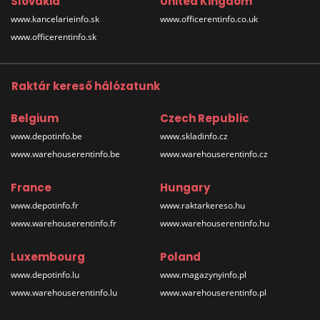
Slovakia
United Kingdom
www.kancelarieinfo.sk
www.officerentinfo.co.uk
www.officerentinfo.sk
Raktár kereső hálózatunk
Belgium
Czech Republic
www.depotinfo.be
www.skladinfo.cz
www.warehouserentinfo.be
www.warehouserentinfo.cz
France
Hungary
www.depotinfo.fr
www.raktarkereso.hu
www.warehouserentinfo.fr
www.warehouserentinfo.hu
Luxembourg
Poland
www.depotinfo.lu
www.magazynyinfo.pl
www.warehouserentinfo.lu
www.warehouserentinfo.pl