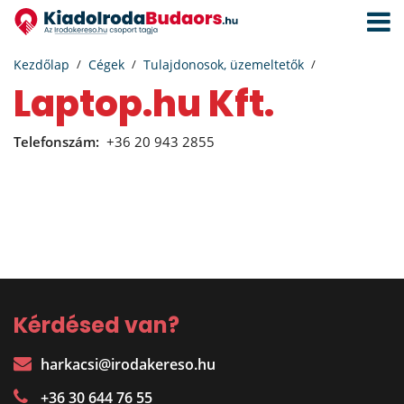
Navigá
aktivál
Kezdőlap
Cégek
Tulajdonosok, üzemeltetők
Laptop.hu Kft.
Telefonszám:
+36 20 943 2855
Kérdésed van?
harkacsi@irodakereso.hu
+36 30 644 76 55