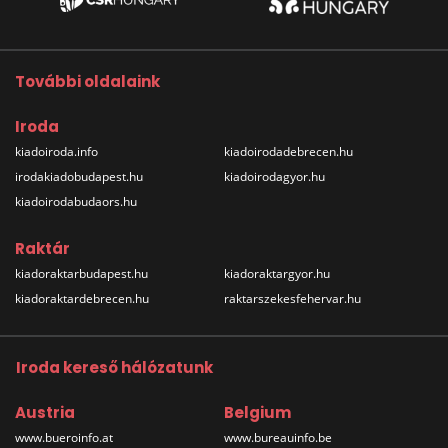
További oldalaink
Iroda
kiadoiroda.info
kiadoirodadebrecen.hu
irodakiadobudapest.hu
kiadoirodagyor.hu
kiadoirodabudaors.hu
Raktár
kiadoraktarbudapest.hu
kiadoraktargyor.hu
kiadoraktardebrecen.hu
raktarszekesfehervar.hu
Iroda kereső hálózatunk
Austria
Belgium
www.bueroinfo.at
www.bureauinfo.be